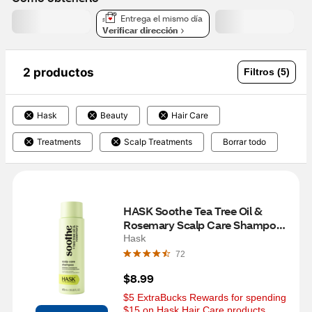
Entrega el mismo día
Verificar dirección
2 productos
Filtros (5)
Hask
Beauty
Hair Care
Treatments
Scalp Treatments
Borrar todo
HASK Soothe Tea Tree Oil & 
Rosemary Scalp Care Shampoo, 
16 OZ
Hask
72
$8.99
$5 ExtraBucks Rewards for spending 
$15 on Hask Hair Care products