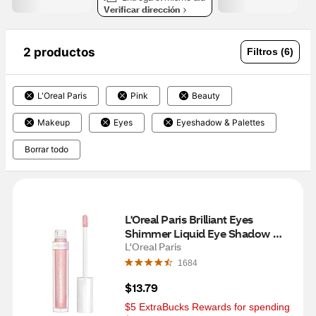
Verificar dirección
2 productos
Filtros (6)
L'Oreal Paris
Pink
Beauty
Makeup
Eyes
Eyeshadow & Palettes
Borrar todo
L'Oreal Paris Brilliant Eyes 
Shimmer Liquid Eye Shadow 
Makeup, Blush Jewel
L'Oreal Paris
1684
$13.79
$5 ExtraBucks Rewards for spending 