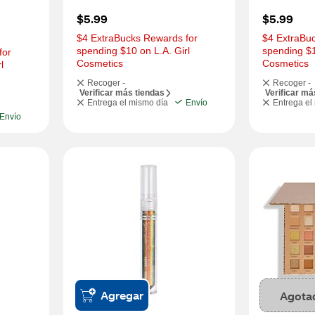
$5.99
$5.99
$4 ExtraBucks Rewards for 
$4 ExtraBuc
spending $10 on L.A. Girl 
spending $10
or 
Cosmetics
Cosmetics
 
Recoger -
Recoger -
Verificar más tiendas
Verificar má
Entrega el mismo día
Envío
Entrega el
Envío
Agregar
Agota