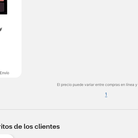
 
Envío
El precio puede variar entre compras en línea y
1
tos de los clientes