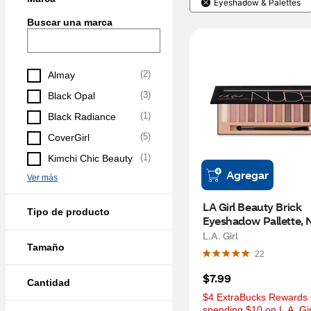
Eyeshadow & Palettes
Buscar una marca
(
2
)
Almay
(
3
)
Black Opal
(
1
)
Black Radiance
(
5
)
CoverGirl
(
1
)
Kimchi Chic Beauty
Agregar
Ver más
LA Girl Beauty Brick 
Tipo de producto
Eyeshadow Pallette, 
L.A. Girl
Tamaño
22
$7.99
Cantidad
$4 ExtraBucks Rewards f
spending $10 on L.A. Girl