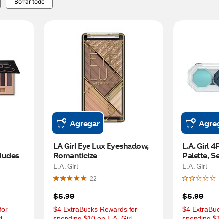
Borrar todo
Agregar
Agre
LA Girl Eye Lux Eyeshadow, 
L.A. Girl 
Nudes
Romanticize
Palette, S
L.A. Girl
L.A. Girl
22
$5.99
$5.99
or 
$4 ExtraBucks Rewards for 
$4 ExtraBuc
 
spending $10 on L.A. Girl 
spending $10