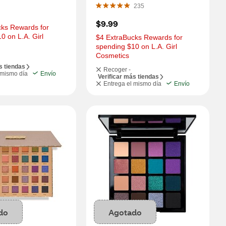
235
$9.99
ks Rewards for 
 on L.A. Girl 
$4 ExtraBucks Rewards for 
spending $10 on L.A. Girl 
Cosmetics
s tiendas
Recoger -
 mismo día
Envío
Verificar más tiendas
Entrega el mismo día
Envío
do
Agotado