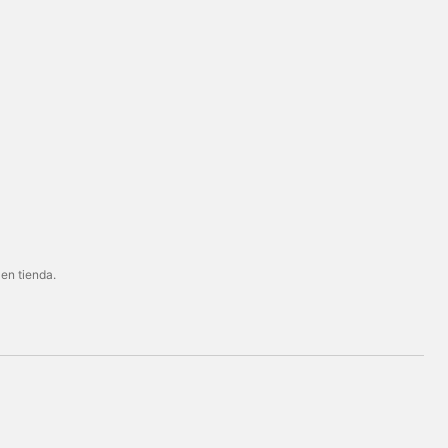
 en tienda.