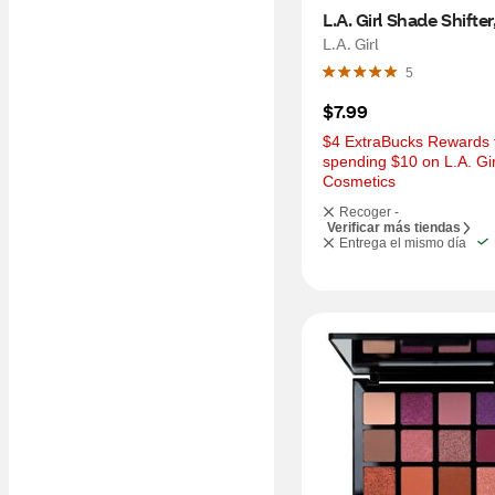
L.A. Girl Shade Shifter
L.A. Girl
5
$7.99
$4 ExtraBucks Rewards f
spending $10 on L.A. Girl
Cosmetics
Recoger -
Verificar más tiendas
Entrega el mismo día