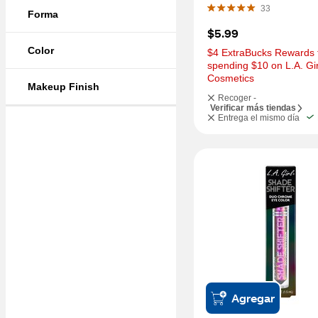
33
Forma
$5.99
Color
$4 ExtraBucks Rewards f
spending $10 on L.A. Girl
Cosmetics
Makeup Finish
Recoger -
Verificar más tiendas
Entrega el mismo día
Agregar