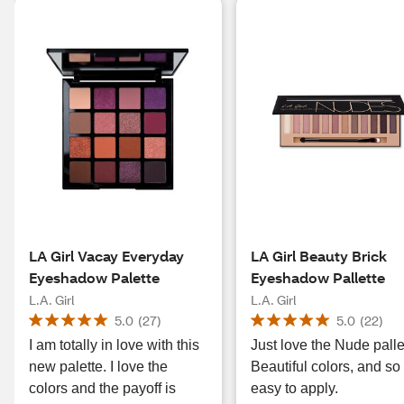
LA Girl Vacay Everyday
LA Girl Beauty Brick
Eyeshadow Palette
Eyeshadow Pallette
L.A. Girl
L.A. Girl
5.0
(
27
)
5.0
(
22
)
I am totally in love with this
Just love the Nude palle
new palette. I love the
Beautiful colors, and so
colors and the payoff is
easy to apply.