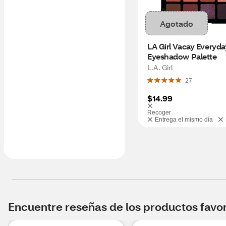
Agotado
LA Girl Vacay Everyday
Eyeshadow Palette
L.A. Girl
27
$14.99
Recoger
Entrega el mismo día
Encuentre reseñas de los productos favori