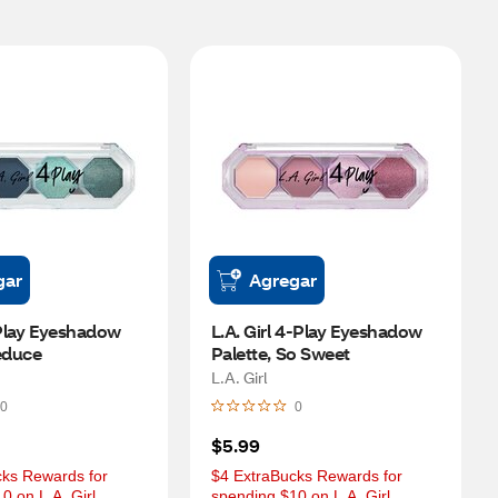
gar
Agregar
4Play Eyeshadow 
L.A. Girl 4-Play Eyeshadow 
educe
Palette, So Sweet
L.A. Girl
0
0
$5.99
ks Rewards for 
$4 ExtraBucks Rewards for 
 on L.A. Girl 
spending $10 on L.A. Girl 