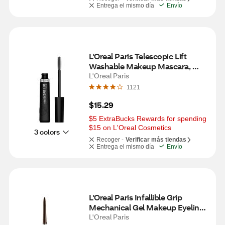
Entrega el mismo día
Envío
L'Oreal Paris Telescopic Lift 
Washable Makeup Mascara, 
36HR Wear, Blackest Black, 0.33 
L'Oreal Paris
fl oz
1121
$15.29
$5 ExtraBucks Rewards for spending 
$15 on L'Oreal Cosmetics
3 colors
Recoger -
Verificar más tiendas
Entrega el mismo día
Envío
L'Oreal Paris Infallible Grip 
Mechanical Gel Makeup Eyeliner, 
Brown Denim, 1 kit
L'Oreal Paris