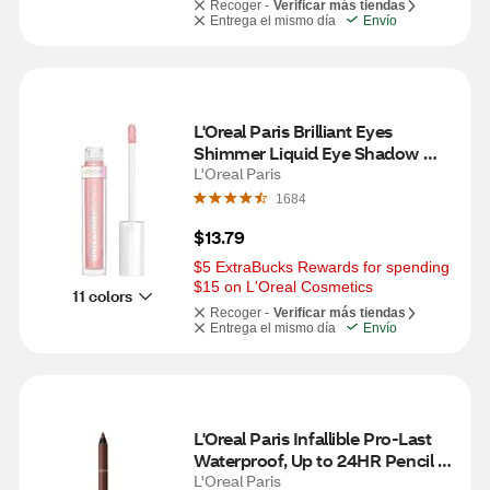
Recoger -
Verificar más tiendas
Entrega el mismo día
Envío
L'Oreal Paris Brilliant Eyes 
Shimmer Liquid Eye Shadow 
Makeup, Blush Jewel
L'Oreal Paris
1684
$13.79
$5 ExtraBucks Rewards for spending 
$15 on L'Oreal Cosmetics
11 colors
Recoger -
Verificar más tiendas
Entrega el mismo día
Envío
L'Oreal Paris Infallible Pro-Last 
Waterproof, Up to 24HR Pencil 
Eyeliner, Bronze
L'Oreal Paris