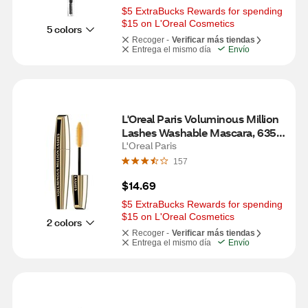
$5 ExtraBucks Rewards for spending 
$15 on L'Oreal Cosmetics
5 colors
Recoger -
Verificar más tiendas
Entrega el mismo día
Envío
L'Oreal Paris Voluminous Million 
Lashes Washable Mascara, 635 
Blackest Black
L'Oreal Paris
157
$14.69
$5 ExtraBucks Rewards for spending 
$15 on L'Oreal Cosmetics
2 colors
Recoger -
Verificar más tiendas
Entrega el mismo día
Envío