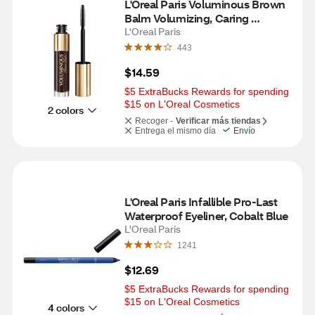
L'Oreal Paris Voluminous Brown 
Balm Volumizing, Caring 
Mascara, Brown, 0.26 fl OZ
L'Oreal Paris
443
$14.59
$5 ExtraBucks Rewards for spending 
$15 on L'Oreal Cosmetics
2 colors
Recoger -
Verificar más tiendas
Entrega el mismo día
Envío
L'Oreal Paris Infallible Pro-Last 
Waterproof Eyeliner, Cobalt Blue
L'Oreal Paris
1241
$12.69
$5 ExtraBucks Rewards for spending 
$15 on L'Oreal Cosmetics
4 colors