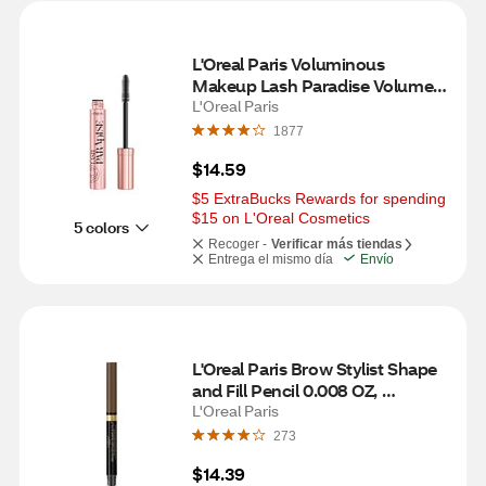
L'Oreal Paris Voluminous 
Makeup Lash Paradise Volume 
Mascara, Mystic Black, 0.28 fl oz
L'Oreal Paris
1877
$14.59
$5 ExtraBucks Rewards for spending 
$15 on L'Oreal Cosmetics
5 colors
Recoger -
Verificar más tiendas
Entrega el mismo día
Envío
L'Oreal Paris Brow Stylist Shape 
and Fill Pencil 0.008 OZ, 
Brunette
L'Oreal Paris
273
$14.39