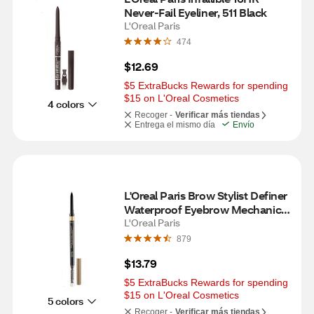
Never-Fail Eyeliner, 511 Black
L'Oreal Paris
474
$12.69
$5 ExtraBucks Rewards for spending 
$15 on L'Oreal Cosmetics
4 colors
Recoger -
Verificar más tiendas
Entrega el mismo día
Envío
L'Oreal Paris Brow Stylist Definer 
Waterproof Eyebrow Mechanical 
Pencil, Light Blonde
L'Oreal Paris
879
$13.79
$5 ExtraBucks Rewards for spending 
$15 on L'Oreal Cosmetics
5 colors
Recoger -
Verificar más tiendas