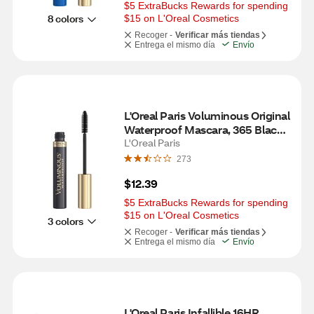
$5 ExtraBucks Rewards for spending 
8 colors
$15 on L'Oreal Cosmetics
Recoger -
Verificar más tiendas
Entrega el mismo día
Envío
L'Oreal Paris Voluminous Original 
Waterproof Mascara, 365 Black 
Brown
L'Oreal Paris
273
$12.39
$5 ExtraBucks Rewards for spending 
$15 on L'Oreal Cosmetics
3 colors
Recoger -
Verificar más tiendas
Entrega el mismo día
Envío
L'Oreal Paris Infallible 16HR 