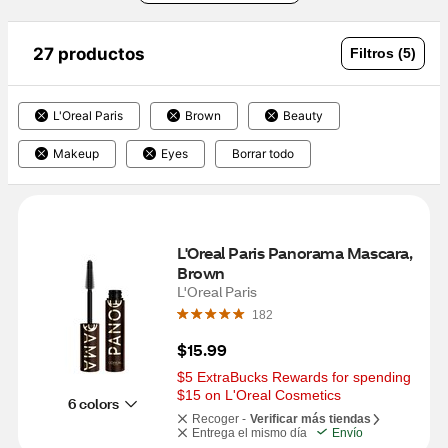
27 productos
Filtros (5)
L'Oreal Paris
Brown
Beauty
Makeup
Eyes
Borrar todo
L'Oreal Paris Panorama Mascara, 
Brown
L'Oreal Paris
182
$15.99
$5 ExtraBucks Rewards for spending 
$15 on L'Oreal Cosmetics
6 colors
Recoger -
Verificar más tiendas
Entrega el mismo día
Envío