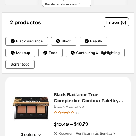
Verificar dirección
2 productos
Filtros (6)
Black Radiance
Black
Beauty
Makeup
Face
Contouring & Highlighting
Borrar todo
Black Radiance True 
Complexion Contour Palette, 
Dark to Deep
Black Radiance
0
$10.79
$10.49
 – 
3 colors
Recoger -
Verificar más tiendas