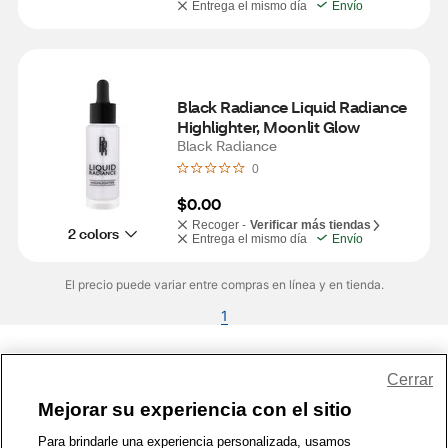
Entrega el mismo día
Envío
Black Radiance Liquid Radiance 
Highlighter, Moonlit Glow
Black Radiance
0
$0.00
Recoger -
Verificar más tiendas
2 colors
Entrega el mismo día
Envío
El precio puede variar entre compras en línea y en tienda.
1
Share Feedback
Cerrar
Mejorar su experiencia con el sitio
1-800-679-9691
|
Contáctenos
|
Términos de Uso
|
Accesibilidad
|
Para brindarle una experiencia personalizada, usamos