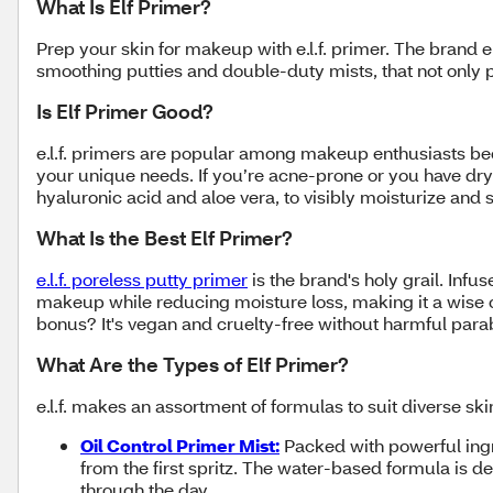
What Is Elf Primer?
Prep your skin for makeup with e.l.f. primer. The brand e.
smoothing putties and double-duty mists, that not only 
Is Elf Primer Good?
e.l.f. primers are popular among makeup enthusiasts beca
your unique needs. If you’re acne-prone or you have dry o
hyaluronic acid and aloe vera, to visibly moisturize and 
What Is the Best Elf Primer?
e.l.f. poreless putty primer
is the brand's holy grail. Infu
makeup while reducing moisture loss, making it a wise cho
bonus? It's vegan and cruelty-free without harmful para
What Are the Types of Elf Primer?
e.l.f. makes an assortment of formulas to suit diverse s
Oil Control Primer Mist:
Packed with powerful ingre
from the first spritz. The water-based formula is d
through the day.