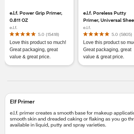
e.l.f. Power Grip Primer,
e.l.f. Poreless Putty
0.811 OZ
Primer, Universal Shee
e.l.f.
e.l.f.
5.0
(
15418
)
5.0
(
5805
)
Love this product so much!
Love this product so mu
Great packaging, great
Great packaging, great
value & great price.
value & great price.
Elf Primer
e.l.f. primer creates a smooth base for makeup applicati
smooth skin and dreaded caking or flaking as you go thro
available in liquid, putty and spray varieties.