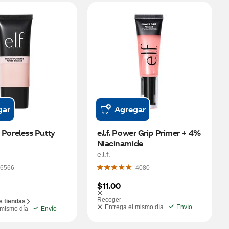
gar
Agregar
id Poreless Putty 
e.l.f. Power Grip Primer + 4% 
Niacinamide
e.l.f.
6566
4080
$11.00
Recoger
s tiendas
Entrega el mismo día
Envío
 mismo día
Envío