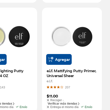
gar
Agregar
Fighting Putty 
e.l.f. Mattifying Putty Primer, 
74 OZ
Universal Sheer
e.l.f.
143
207
$11.00
Recoger -
s tiendas
Verificar más tiendas
 mismo día
Envío
Entrega el mismo día
Envío