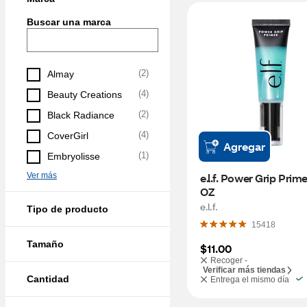
Buscar una marca
(
2
)
Almay
(
4
)
Beauty Creations
(
2
)
Black Radiance
(
4
)
CoverGirl
Agregar
(
1
)
Embryolisse
Ver más
e.l.f. Power Grip Primer
OZ
e.l.f.
Tipo de producto
15418
Tamaño
$11.00
Recoger -
Verificar más tiendas
Cantidad
Entrega el mismo día