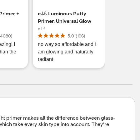
 Primer +
e.l.f. Luminous Putty
Primer, Universal Glow
e.l.f.
(
4080
)
5.0
(
196
)
zing! I
no way so affordable and i
than the
am glowing and naturally
radiant
ight primer makes all the difference between glass-
which take every skin type into account. They’re