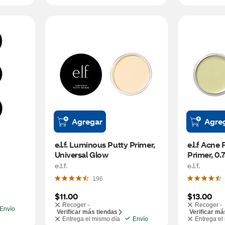
Agregar
Agre
e.l.f. Luminous Putty Primer, 
e.l.f Acne 
Universal Glow
Primer, 0.
e.l.f.
e.l.f.
196
$11.00
$13.00
Recoger -
Recoger -
Envío
Verificar más tiendas
Verificar má
Entrega el mismo día
Envío
Entrega el