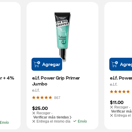
Agregar
Agre
r + 4% 
e.l.f. Power Grip Primer 
e.l.f. Pow
Jumbo
e.l.f.
e.l.f.
867
$11.00
$25.00
Recoger -
Verificar má
Recoger -
Entrega el
Verificar más tiendas
Entrega el mismo día
Envío
Envío