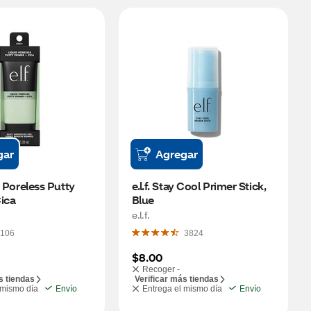
gar
Agregar
id Poreless Putty 
e.l.f. Stay Cool Primer Stick, 
ica
Blue
e.l.f.
106
3824
$8.00
Recoger -
s tiendas
Verificar más tiendas
 mismo día
Envío
Entrega el mismo día
Envío