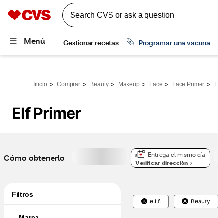
>
>
>
>
>
>
Inicio
Comprar
Beauty
Makeup
Face
Face Primer
E
Elf Primer
Entrega el mismo día
Cómo obtenerlo
Verificar dirección
Filtros
e.l.f.
Beauty
Marca