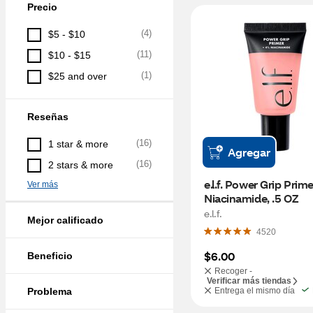
Precio
(
4
)
$5 - $10
(
11
)
$10 - $15
(
1
)
$25 and over
Reseñas
(
16
)
1 star & more
Agregar
(
16
)
2 stars & more
e.l.f. Power Grip Prime
Ver más
Niacinamide, .5 OZ
e.l.f.
Mejor calificado
4520
$6.00
Beneficio
Recoger -
Verificar más tiendas
Problema
Entrega el mismo día