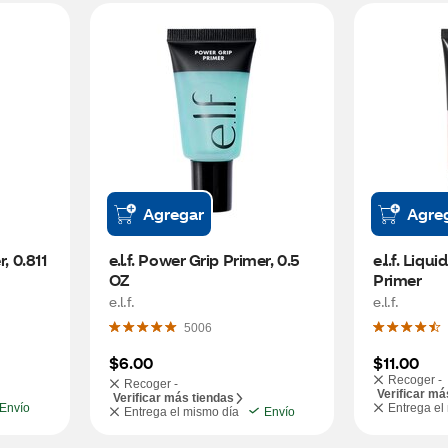
Agregar
Agre
, 0.811 
e.l.f. Power Grip Primer, 0.5 
e.l.f. Liqu
OZ
Primer
e.l.f.
e.l.f.
5006
$6.00
$11.00
Recoger -
Recoger -
Verificar má
Verificar más tiendas
Envío
Entrega el
Entrega el mismo día
Envío