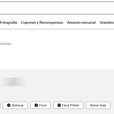
lf Primer
Makeup
Face
Face Primer
Borrar todo