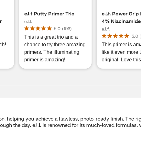
e.l.f Putty Primer Trio
e.l.f. Power Grip
r
4% Niacinamide
e.l.f.
5.0
(
196
)
e.l.f.
5.0
This is a great trio and a
ch!
chance to try three amazing
This primer is ama
primers. The illuminating
like it even more 
primer is amazing!
original. Love this
on, helping you achieve a flawless, photo-ready finish. The r
ugh the day. e.l.f. is renowned for its much-loved formulas, 