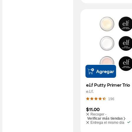
Agregar
e.l.f Putty Primer Trio
e.l.f.
196
$11.00
Recoger -
Verificar más tiendas
Entrega el mismo día