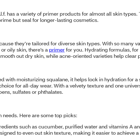
l.f. has a variety of primer products for almost all skin type
prime but seal for longer-lasting cosmetics.
use they’re tailored for diverse skin types. With so many var
r oily skin, there’s a
primer
for you. Hydrating formulas, for
smooth out dry skin, while acne-oriented varieties help clear 
sed with moisturizing squalane, it helps lock in hydration for
ice for all-day wear. With a velvety texture and one universal
bens, sulfates or phthalates.
kin needs. Here are some top picks:
dients such as cucumber, purified water and vitamins A and E
esigned to even out skin texture, making it easier to achieve 