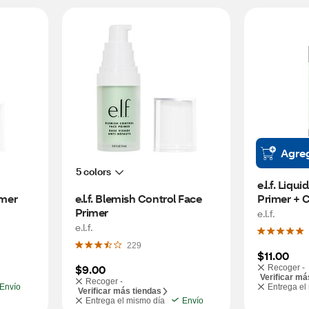
Agre
5 colors
e.l.f. Liqu
imer
e.l.f. Blemish Control Face 
Primer + C
Primer
e.l.f.
e.l.f.
229
$11.00
$9.00
Recoger -
Verificar má
Recoger -
Envío
Entrega el
Verificar más tiendas
Entrega el mismo día
Envío