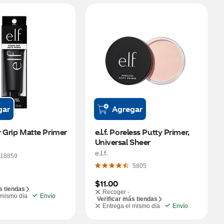
gar
Agregar
er Grip Matte Primer
e.l.f. Poreless Putty Primer, 
Universal Sheer
e.l.f.
18859
5805
$11.00
s tiendas
Recoger -
 mismo día
Envío
Verificar más tiendas
Entrega el mismo día
Envío