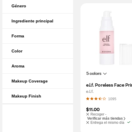
Género
Ingrediente principal
Forma
Color
Aroma
5 colors
Makeup Coverage
e.l.f. Poreless Face Pr
e.l.f.
Makeup Finish
1095
$11.00
Recoger -
Verificar más tiendas
Entrega el mismo día