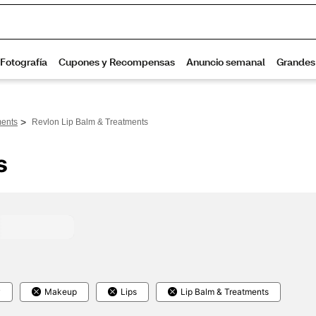
>
ments
Revlon Lip Balm & Treatments
s
y
Makeup
Lips
Lip Balm & Treatments