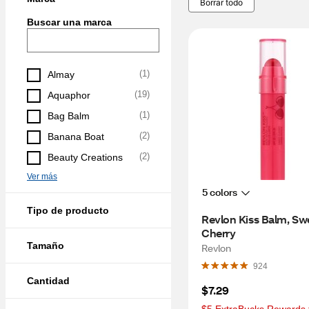
Borrar todo
Buscar una marca
(
1
)
Almay
(
19
)
Aquaphor
(
1
)
Bag Balm
(
2
)
Banana Boat
(
2
)
Beauty Creations
Ver más
5 colors
Tipo de producto
Revlon Kiss Balm, Swe
Cherry
Tamaño
Revlon
924
Cantidad
$7.29