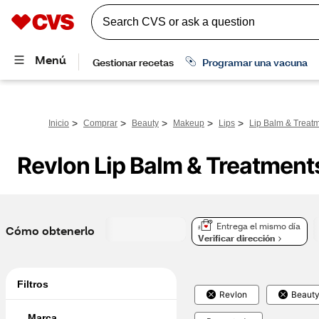
>
>
>
>
>
Inicio
Comprar
Beauty
Makeup
Lips
Lip Balm & Treat
Revlon Lip Balm & Treatment
Entrega el mismo día
Cómo obtenerlo
Verificar dirección
Filtros
Revlon
Beaut
Marca