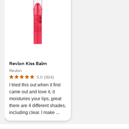
Revlon Kiss Balm
Revlon
5.0
(
924
)
I tried this out when it first
came out and love it, it
moisturies your lips, great
there are 4 different shades,
including clear. I make ...