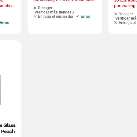
or 
$5 ExtraBuc
smetics
purchasing
Recoger -
Verificar más tiendas
Recoger -
Entrega el mismo día
Envío
Verificar má
Envío
Entrega el
 Glass 
y Peach