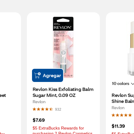
Agregar
10 colors
Revlon Kiss Exfoliating Balm 
et 
Sugar Mint, 0.09 OZ
Revlon Sup
Shine Balm
Revlon
Revlon
932
$7.69
$11.39
$5 ExtraBucks Rewards for 
purchasing 2 Revlon Cosmetics