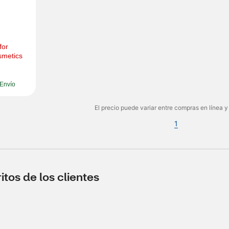
or 
smetics
Envío
El precio puede variar entre compras en línea y
1
tos de los clientes