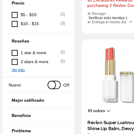
$5 ExtraBucks Rewards f
Precio
purchasing 2 Revlon Co
Recoger -
(
2
)
$5 - $10
Verificar más tiendas
Entrega el mismo día
(
3
)
$10 - $15
Reseñas
(
5
)
1 star & more
(
5
)
2 stars & more
Ver más
Off
Nuevo
Mejor calificado
10 colors
Beneficio
Revlon Super Lustrous
Shine Lip Balm, Dew
Problema