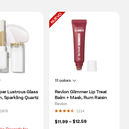
NUEVO
11 colors
er Lustrous Glass 
Revlon Glimmer Lip Treat 
, Sparkling Quartz
Balm + Mask, Rum Raisin
Revlon
1876
1214
$12.59
$11.99
 – 