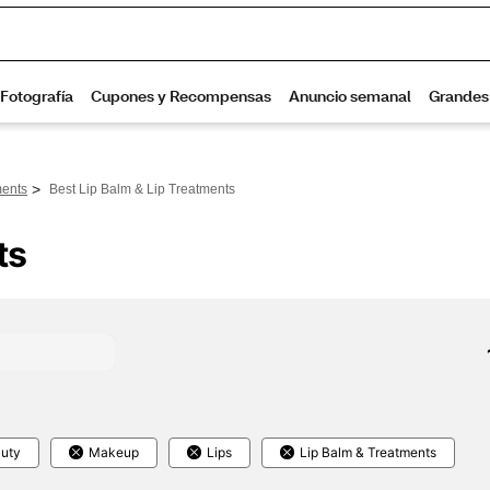
>
ments
Best Lip Balm & Lip Treatments
ts
uty
Makeup
Lips
Lip Balm & Treatments