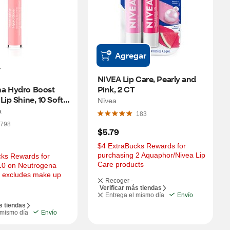
Agregar
NIVEA Lip Care, Pearly and 
a Hydro Boost 
Pink, 2 CT
ip Shine, 10 Soft 
Nivea
a
183
798
$5.79
$4 ExtraBucks Rewards for 
purchasing 2 Aquaphor/Nivea Lip 
ks Rewards for 
Care products
10 on Neutrogena 
 excludes make up 
Recoger -
Verificar más tiendas
Entrega el mismo día
Envío
s tiendas
 mismo día
Envío