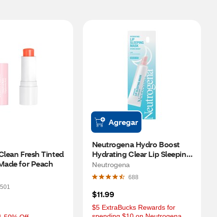
Agregar
Neutrogena Hydro Boost 
Clean Fresh Tinted 
Hydrating Clear Lip Sleeping 
 Made for Peach
Mask Tube, 0.35 oz
Neutrogena
688
501
$11.99
$5 ExtraBucks Rewards for 
spending $10 on Neutrogena 