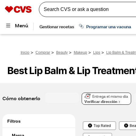
>
>
>
>
>
Inicio
Comprar
Beauty
Makeup
Lips
Lip Balm & Treat
Best Lip Balm & Lip Treatmen
Entrega el mismo día
Cómo obtenerlo
Verificar dirección
Filtros
Top Rated
Bea
Marca