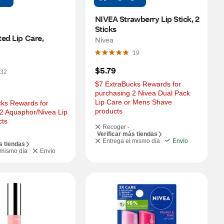
NIVEA Strawberry Lip Stick, 2 
Sticks
ed Lip Care, 
Nivea
19
$5.79
32
$7 ExtraBucks Rewards for 
purchasing 2 Nivea Dual Pack 
Lip Care or Mens Shave 
ks Rewards for 
products
2 Aquaphor/Nivea Lip 
cts
Recoger -
Verificar más tiendas
Entrega el mismo día
Envío
s tiendas
 mismo día
Envío