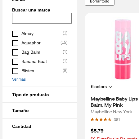
Borrar todo
Buscar una marca
(
1
)
Almay
(
15
)
Aquaphor
(
1
)
Bag Balm
(
1
)
Banana Boat
(
9
)
Blistex
Ver más
6 colors
Tipo de producto
Maybelline Baby Lips 
Balm, My Pink
Tamaño
Maybelline New York
381
Cantidad
$5.79