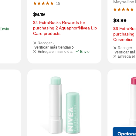
Maybelline
15
$6.19
$8.99
$4 ExtraBucks Rewards for 
purchasing 2 Aquaphor/Nivea Lip 
$6 ExtraBuc
Envío
Care products
purchasing 
Cosmetics
Recoger -
Verificar más tiendas
Recoger -
Entrega el mismo día
Envío
Verificar má
Entrega el
Opcion