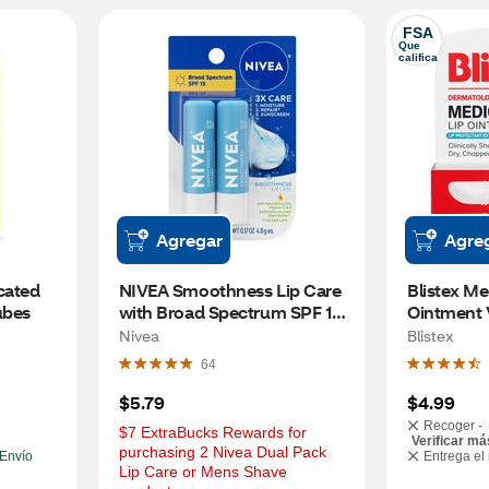
FSA
Que 
califica
Agregar
Agre
ated 
NIVEA Smoothness Lip Care 
Blistex Me
ubes
with Broad Spectrum SPF 15 
Ointment V
Sunscreen, 2 CT
OZ tubes
Nivea
Blistex
64
$5.79
$4.99
Recoger -
$7 ExtraBucks Rewards for 
Verificar má
purchasing 2 Nivea Dual Pack 
Envío
Entrega el
Lip Care or Mens Shave 