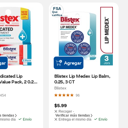
FSA
Que 
califica
gar
Agregar
dicated Lip 
Blistex Lip Medex Lip Balm, 
alue Pack, 2 0.21 
0.25, 3 CT
Blistex
454
96
$5.99
Recoger -
s tiendas
Verificar más tiendas
 mismo día
Envío
Entrega el mismo día
Envío