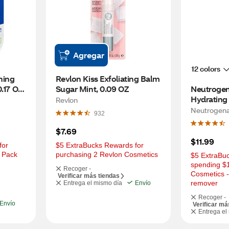
Agregar
12 colors
ing 
Revlon Kiss Exfoliating Balm 
.17 OZ 
Sugar Mint, 0.09 OZ
Neutrogen
Hydrating L
Revlon
Blush
Neutrogen
932
$7.69
$11.99
or 
$5 ExtraBucks Rewards for 
 Pack 
purchasing 2 Revlon Cosmetics
$5 ExtraBuc
spending $
Recoger -
Cosmetics -
Verificar más tiendas
remover
Entrega el mismo día
Envío
Recoger -
Envío
Verificar má
Entrega el