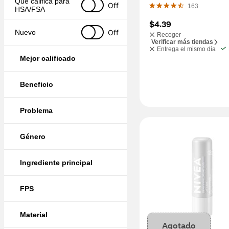
Que califica para 
Off
163
HSA/FSA
$4.39
Off
Nuevo
Recoger -
Verificar más tiendas
Entrega el mismo día
Mejor calificado
Beneficio
Problema
Género
Ingrediente principal
FPS
Material
Agotado