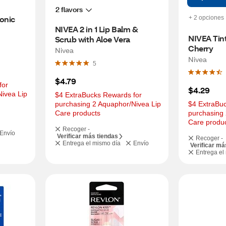
2 flavors
nic 
+ 2 opciones
NIVEA 2 in 1 Lip Balm & 
NIVEA Tint
Scrub with Aloe Vera
Cherry
Nivea
Nivea
5
$4.79
or 
$4.29
ivea Lip 
$4 ExtraBucks Rewards for 
purchasing 2 Aquaphor/Nivea Lip 
$4 ExtraBuc
Care products
purchasing 
Care produ
Recoger -
Envío
Verificar más tiendas
Recoger -
Entrega el mismo día
Envío
Verificar má
Entrega el