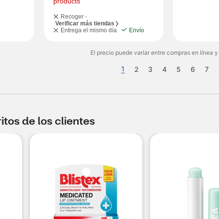
products
Recoger -
Verificar más tiendas
Entrega el mismo día
Envío
El precio puede variar entre compras en línea y
1
2
3
4
5
6
7
tos de los clientes