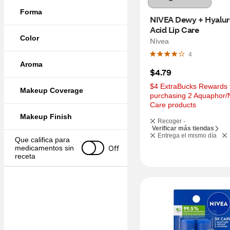
Forma
NIVEA Dewy + Hyaluro
Acid Lip Care
Color
Nivea
4
Aroma
$4.79
$4 ExtraBucks Rewards f
Makeup Coverage
purchasing 2 Aquaphor/N
Care products
Makeup Finish
Recoger -
Verificar más tiendas
Entrega el mismo día
Que califica para 
Off
medicamentos sin 
receta