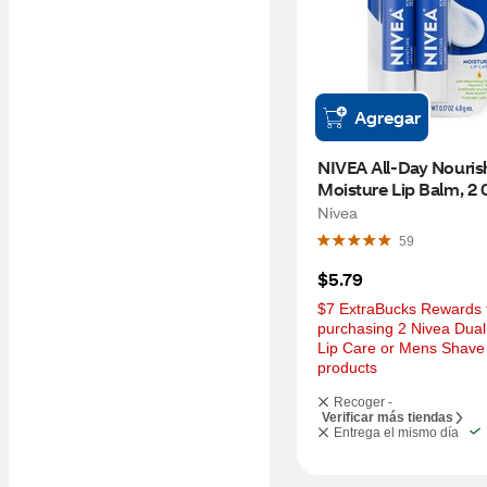
Agregar
NIVEA All-Day Nourish
Moisture Lip Balm, 2 0
Sticks
Nivea
59
$5.79
$7 ExtraBucks Rewards f
purchasing 2 Nivea Dual
Lip Care or Mens Shave 
products
Recoger -
Verificar más tiendas
Entrega el mismo día