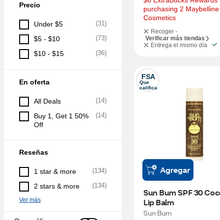
$6 ExtraBucks Rewards f
Precio
purchasing 2 Maybelline 
Cosmetics
(
31
)
Under $5
Recoger -
(
73
)
$5 - $10
Verificar más tiendas
Entrega el mismo día
(
36
)
$10 - $15
FSA
En oferta
Que 
califica
(
14
)
All Deals
(
14
)
Buy 1, Get 1 50% 
Off
Reseñas
Agregar
(
134
)
1 star & more
(
134
)
2 stars & more
Sun Bum SPF 30 Coco
Ver más
Lip Balm
Sun Bum