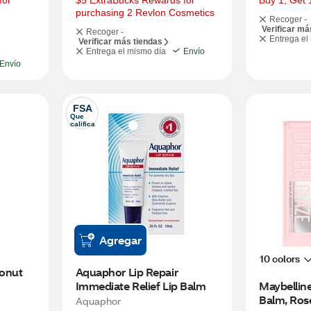
or 
$5 ExtraBucks Rewards for 
Buy 1, Get 
purchasing 2 Revlon Cosmetics
Recoger -
Verificar má
Recoger -
Entrega el
Verificar más tiendas
Entrega el mismo día
Envío
Envío
FSA
Que 
califica
Agregar
10 colors
nut 
Aquaphor Lip Repair 
Immediate Relief Lip Balm
Maybelline 
Balm, Rose
Aquaphor