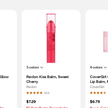
5 colors
6 colors
Glow 
Revlon Kiss Balm, Sweet 
CoverGirl 
Cherry
Lip Balm,
Revlon
CoverGirl
924
$7.29
$6.79