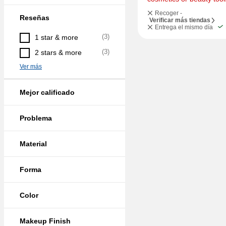
Recoger -
Reseñas
Verificar más tiendas
Entrega el mismo día
(
3
)
1 star & more
(
3
)
2 stars & more
Ver más
Mejor calificado
Problema
Material
Forma
Color
Makeup Finish