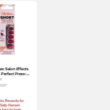
en Salon Effects 
 Perfect Press-
t Queen
en
1027
ks Rewards for 
Sally Hansen 
r beauty tools