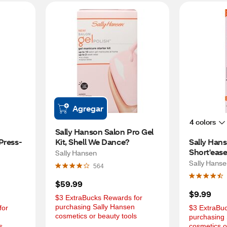
Agregar
4 colors
Sally Hanson Salon Pro Gel 
Press-
Kit, Shell We Dance?
Sally Hans
Short'ease
Sally Hansen
Ons, Shor
Sally Hans
564
$59.99
$9.99
$3 ExtraBucks Rewards for 
purchasing Sally Hansen 
or 
$3 ExtraBuc
cosmetics or beauty tools
 
purchasing 
s
cosmetics o