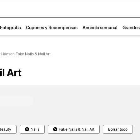
y Hansen Fake Nails & Nail Art
l Art
Beauty
Nails
Fake Nails & Nail Art
Borrar todo