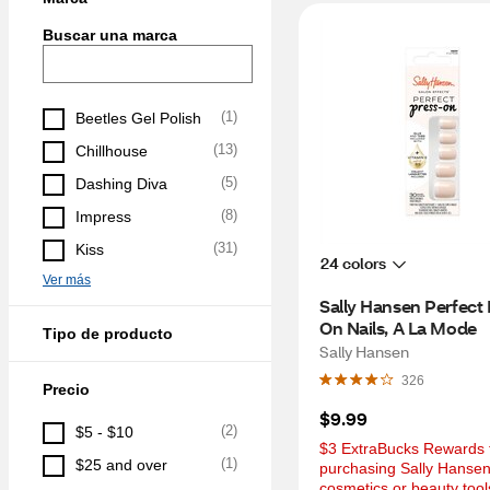
Buscar una marca
(
1
)
Beetles Gel Polish
(
13
)
Chillhouse
(
5
)
Dashing Diva
(
8
)
Impress
(
31
)
Kiss
24 colors
Ver más
Sally Hansen Perfect 
On Nails, A La Mode
Tipo de producto
Sally Hansen
326
Precio
$9.99
(
2
)
$5 - $10
$3 ExtraBucks Rewards f
(
1
)
$25 and over
purchasing Sally Hansen
cosmetics or beauty tool