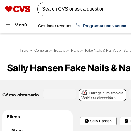
>
>
>
>
>
Inicio
Comprar
Beauty
Nails
Fake Nails & Nail Art
Sall
Sally Hansen Fake Nails & Nai
Entrega el mismo día
Cómo obtenerlo
Verificar dirección
Filtros
Sally Hansen
Marca