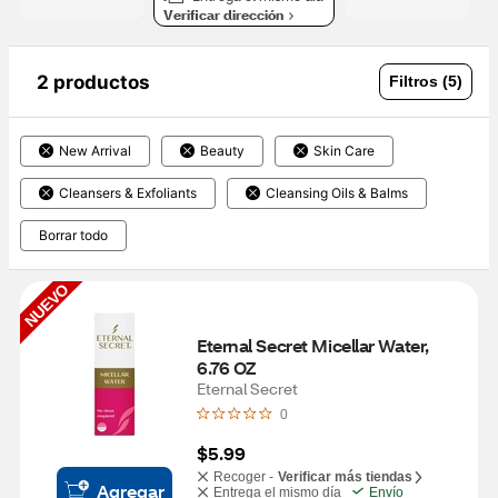
Verificar dirección
2 productos
Filtros (5)
New Arrival
Beauty
Skin Care
Cleansers & Exfoliants
Cleansing Oils & Balms
Borrar todo
NUEVO
Eternal Secret Micellar Water, 
6.76 OZ
Eternal Secret
0
$5.99
Recoger -
Verificar más tiendas
Agregar
Entrega el mismo día
Envío