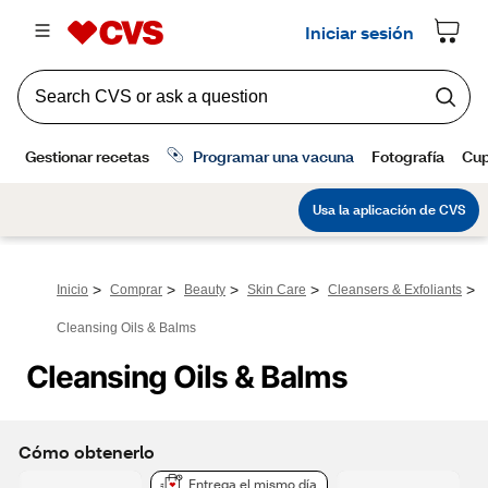
>
>
>
>
>
Inicio
Comprar
Beauty
Skin Care
Cleansers & Exfoliants
Cleansing Oils & Balms
Cleansing Oils & Balms
Cómo obtenerlo
Entrega el mismo día