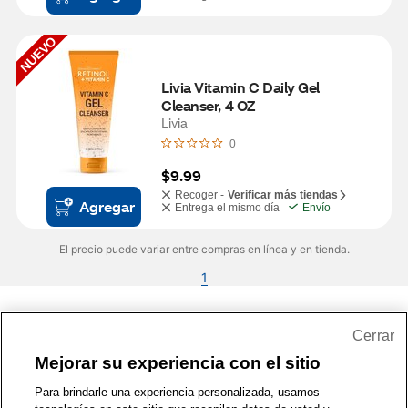
NUEVO
Livia Vitamin C Daily Gel 
Cleanser, 4 OZ
Livia
0
$9.99
Recoger -
Verificar más tiendas
Agregar
Entrega el mismo día
Envío
El precio puede variar entre compras en línea y en tienda.
1
Share Feedback
Cerrar
Mejorar su experiencia con el sitio
1-800-679-9691
|
Contáctenos
|
Términos de Uso
|
Accesibilidad
|
Para brindarle una experiencia personalizada, usamos