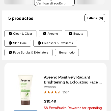
Verificar dirección
5 productos
Filtros (6)
Clean & Clear
Aveeno
Beauty
Skin Care
Cleansers & Exfoliants
Face Scrubs & Exfoliators
Borrar todo
Aveeno Positively Radiant 
Brightening & Exfoliating Face 
Scrub, 5 OZ
Aveeno
3534
$10.49
$8 ExtraBucks Rewards for spending 