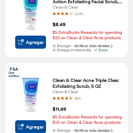
Action Exfoliating Facial Scrub, 7 
OZ
Clean & Clear
2144
$8.49
$5 ExtraBucks Rewards for spending 
$10 on Clean & Clear Acne products
Agregar
Recoger -
Verificar más tiendas
Entrega el mismo día
Envío
FSA
Que 
califica
Clean & Clear Acne Triple Clear 
Exfoliating Scrub, 5 OZ
Clean & Clear
861
$11.49
$5 ExtraBucks Rewards for spending 
$10 on Clean & Clear Acne products
Agregar
Recoger -
Verificar más tiendas