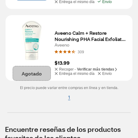
Entrega el mismo día
Envío
Aveeno Calm + Restore 
Nourishing PHA Facial Exfoliator, 
4 OZ
Aveeno
309
$13.99
Recoger -
Verificar más tiendas
Agotado
Entrega el mismo día
Envío
El precio puede variar entre compras en línea y en tienda.
1
Encuentre reseñas de los productos
favoritos de los clientes