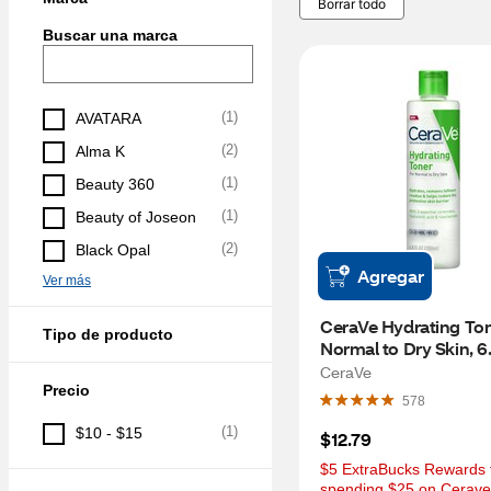
Borrar todo
Buscar una marca
(
1
)
AVATARA
(
2
)
Alma K
(
1
)
Beauty 360
(
1
)
Beauty of Joseon
(
2
)
Black Opal
Agregar
Ver más
CeraVe Hydrating Tone
Tipo de producto
Normal to Dry Skin, 6
CeraVe
Precio
578
(
1
)
$10 - $15
$12.79
$5 ExtraBucks Rewards f
spending $25 on Cerave 