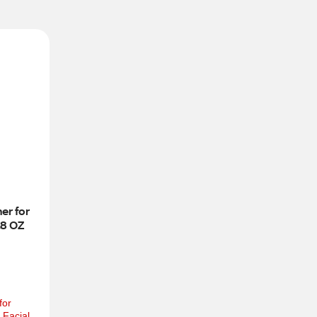
r for 
.8 OZ
or 
Facial, 