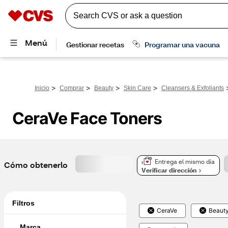
>
>
>
>
Inicio
Comprar
Beauty
Skin Care
Cleansers & Exfoliants
CeraVe Face Toners
Entrega el mismo día
Cómo obtenerlo
Verificar dirección
Filtros
CeraVe
Beaut
Marca