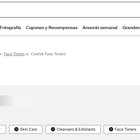
>
>
Face Toners
CeraVe Face Toners
y
Skin Care
Cleansers & Exfoliants
Face Toners