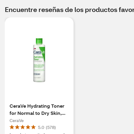
Encuentre reseñas de los productos favori
CeraVe Hydrating Toner
for Normal to Dry Skin,
6.8 OZ
CeraVe
5.0
(
578
)