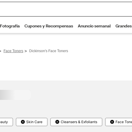
>
>
Face Toners
Dickinson's Face Toners
eauty
Skin Care
Cleansers & Exfoliants
Face Ton