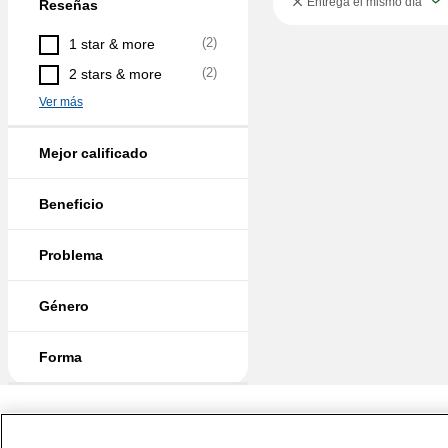
Entrega el mismo día
Reseñas
(
2
)
1 star & more
(
2
)
2 stars & more
Ver más
Mejor calificado
Beneficio
Problema
Género
Forma