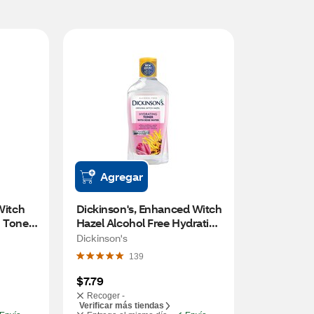
Agregar
Witch 
Dickinson's, Enhanced Witch 
Toner, 
Hazel Alcohol Free Hydrating 
Toner, 16 FL OZ
Dickinson's
139
$7.79
Recoger -
Verificar más tiendas