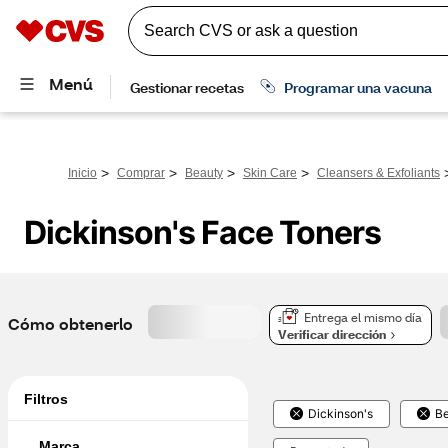
>
>
>
>
Inicio
Comprar
Beauty
Skin Care
Cleansers & Exfoliants
Dickinson's Face Toners
Entrega el mismo día
Cómo obtenerlo
Verificar dirección
Filtros
Dickinson's
B
Marca