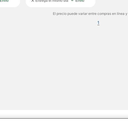
Envío
Entrega el mismo día
Envío
El precio puede variar entre compras en línea y
1
Share Feedback