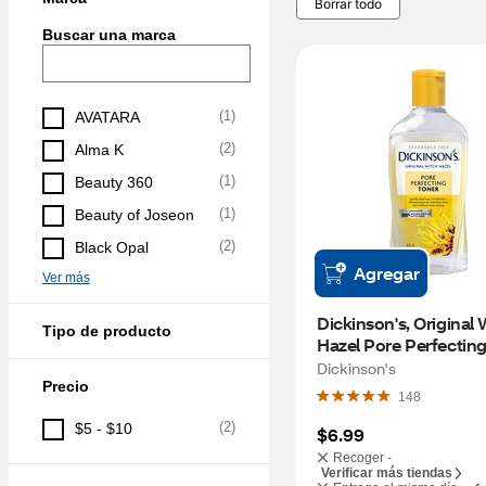
Borrar todo
Buscar una marca
(
1
)
AVATARA
(
2
)
Alma K
(
1
)
Beauty 360
(
1
)
Beauty of Joseon
(
2
)
Black Opal
Agregar
Ver más
Dickinson's, Original 
Tipo de producto
Hazel Pore Perfecting 
16 FL OZ
Dickinson's
Precio
148
(
2
)
$5 - $10
$6.99
Recoger -
Verificar más tiendas