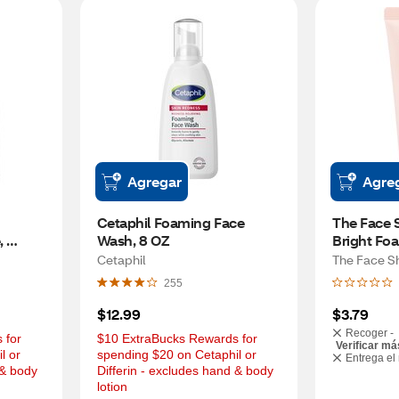
Agregar
Agre
Cetaphil Foaming Face 
The Face 
 
Wash, 8 OZ
Bright Foa
in, 16 
OZ
Cetaphil
The Face S
255
$12.99
$3.79
Recoger -
for 
$10 ExtraBucks Rewards for 
Verificar má
 or 
spending $20 on Cetaphil or 
Entrega el
& body 
Differin - excludes hand & body 
lotion