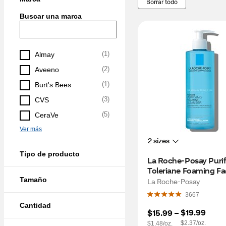
Borrar todo
Buscar una marca
(
1
)
Almay
(
2
)
Aveeno
(
1
)
Burt's Bees
(
3
)
CVS
(
5
)
CeraVe
Ver más
2 sizes
Tipo de producto
La Roche-Posay Purif
Toleriane Foaming Fa
Wash for Oily Skin, 13
Tamaño
La Roche-Posay
3667
Cantidad
$19.99
$15.99
 – 
$2.37/oz.
$1.48/oz.