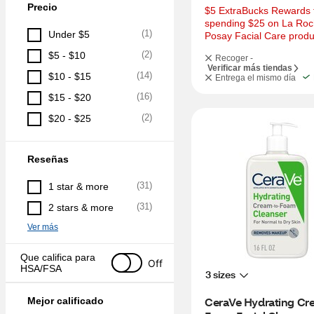
Precio
$5 ExtraBucks Rewards f
spending $25 on La Roc
(
1
)
Under $5
Posay Facial Care produ
(
2
)
$5 - $10
Recoger -
Verificar más tiendas
(
14
)
$10 - $15
Entrega el mismo día
(
16
)
$15 - $20
(
2
)
$20 - $25
Reseñas
(
31
)
1 star & more
(
31
)
2 stars & more
Ver más
Que califica para 
Off
HSA/FSA
3 sizes
CeraVe Hydrating Cr
Mejor calificado