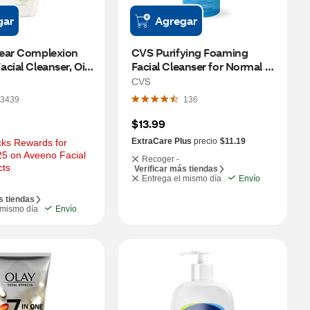
gar
Agregar
ear Complexion 
CVS Purifying Foaming 
cial Cleanser, Oil-
Facial Cleanser for Normal to 
Oily Skin, 13.52 OZ
CVS
3439
136
$13.99
ExtraCare Plus
precio
$11.19
ks Rewards for 
5 on Aveeno Facial 
Recoger -
cts
Verificar más tiendas
Entrega el mismo día
Envío
s tiendas
 mismo día
Envío