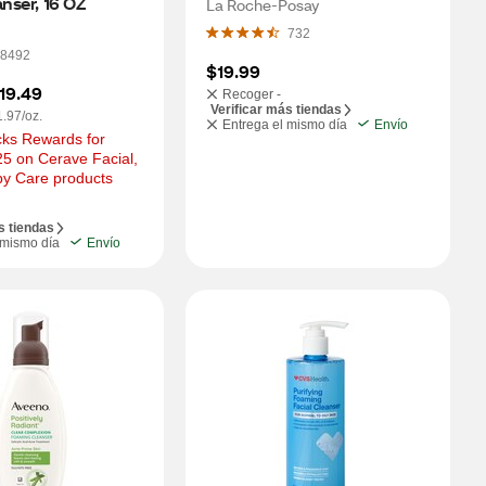
anser, 16 OZ
Wash Pump for Extra Dry 
La Roche-Posay
Skin, 13.5 OZ
732
8492
$19.99
19.49
Recoger -
Verificar más tiendas
1.97/oz.
Entrega el mismo día
Envío
ks Rewards for 
5 on Cerave Facial, 
by Care products
s tiendas
 mismo día
Envío