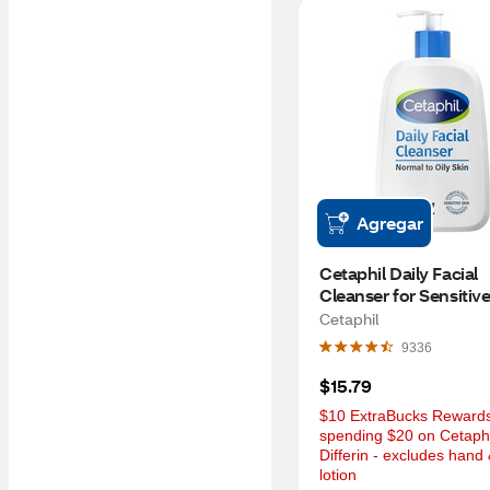
Agregar
Cetaphil Daily Facial 
Cleanser for Sensitive,
Combination to Oily Sk
Cetaphil
OZ
9336
$15.79
$10 ExtraBucks Rewards 
spending $20 on Cetaphil
Differin - excludes hand 
lotion