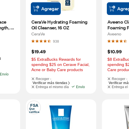
Agregar
Agre
ce 
CeraVe Hydrating Foaming 
Aveeno Cl
th, 
Oil Cleanser, 16 OZ
Foaming Fa
Free, 6 OZ
CeraVe
Aveeno
938
$19.49
$10.99
3
$5 ExtraBucks Rewards for 
$8 ExtraBuc
spending $25 on Cerave Facial, 
spending $2
Acne or Baby Care products
Care produ
Envío
Recoger -
Recoger -
Verificar más tiendas
Verificar má
Entrega el mismo día
Envío
Entrega el
FSA
Que 
califica