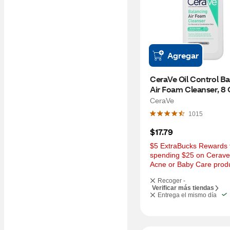
Agregar
CeraVe Oil Control Ba
Air Foam Cleanser, 8
CeraVe
1015
$17.79
$5 ExtraBucks Rewards f
spending $25 on Cerave 
Acne or Baby Care prod
Recoger -
Verificar más tiendas
Entrega el mismo día