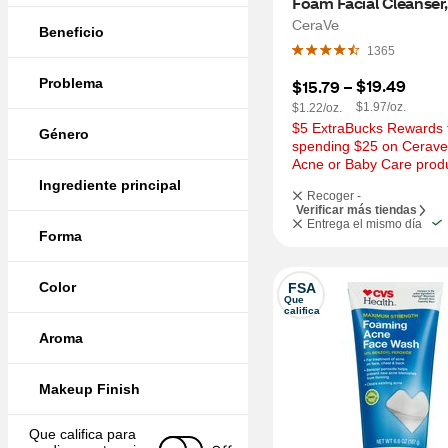
Foam Facial Cleanser,
CeraVe
Beneficio
1365
Problema
$19.49
$15.79
 – 
$1.97/oz.
$1.22/oz.
$5 ExtraBucks Rewards f
Género
spending $25 on Cerave 
Acne or Baby Care prod
Ingrediente principal
Recoger -
Verificar más tiendas
Entrega el mismo día
Forma
Color
FSA
Que 
califica
Aroma
Makeup Finish
Que califica para 