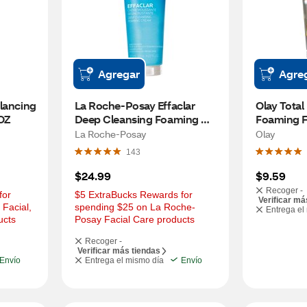
Agregar
Agre
lancing 
La Roche-Posay Effaclar 
Olay Total 
 OZ
Deep Cleansing Foaming 
Foaming Fa
Face Wash, 4.2 OZ
OZ
La Roche-Posay
Olay
143
$24.99
$9.59
Recoger -
or 
$5 ExtraBucks Rewards for 
Verificar má
Facial, 
spending $25 on La Roche-
Entrega el
ucts
Posay Facial Care products
Recoger -
Verificar más tiendas
Envío
Entrega el mismo día
Envío