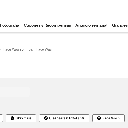
>
>
Face Wash
Foam Face Wash
Skin Care
Cleansers & Exfoliants
Face Wash