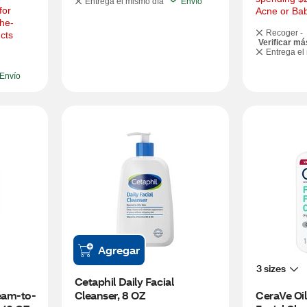
Entrega el mismo día
Envío
or 
Acne or Ba
he-
Recoger -
cts
Verificar má
Entrega el
Envío
Agregar
3 sizes
Cetaphil Daily Facial 
eam-to-
Cleanser, 8 OZ
CeraVe Oil