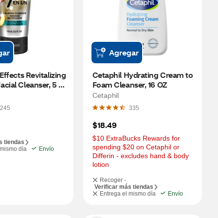
gar
Agregar
Effects Revitalizing 
Cetaphil Hydrating Cream to 
cial Cleanser, 5 
Foam Cleanser, 16 OZ
Cetaphil
245
335
$18.49
$10 ExtraBucks Rewards for 
s tiendas
spending $20 on Cetaphil or 
 mismo día
Envío
Differin - excludes hand & body 
lotion
Recoger -
Verificar más tiendas
Entrega el mismo día
Envío