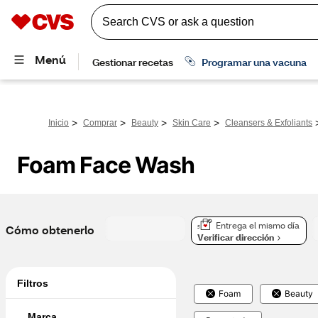
>
>
>
>
Inicio
Comprar
Beauty
Skin Care
Cleansers & Exfoliants
Foam Face Wash
Entrega el mismo día
Cómo obtenerlo
Verificar dirección
Filtros
Foam
Beauty
Marca