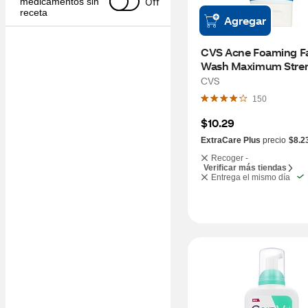
Off
medicamentos sin 
receta
Agregar
CVS Acne Foaming Fa
Wash Maximum Streng
6.6 OZ
CVS
150
$10.29
ExtraCare Plus
precio
$8.2
Recoger -
Verificar más tiendas
Entrega el mismo día