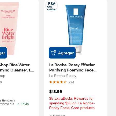
FSA
Que 
califica
gar
Agregar
Shop Rice Water 
La Roche-Posay Effaclar 
ming Cleanser, 1.01 
Purifying Foaming Face 
Wash for Oily Skin, 6.76 OZ
hop
La Roche-Posay
0
994
$18.99
$5 ExtraBucks Rewards for 
s tiendas
spending $25 on La Roche-
 mismo día
Envío
Posay Facial Care products