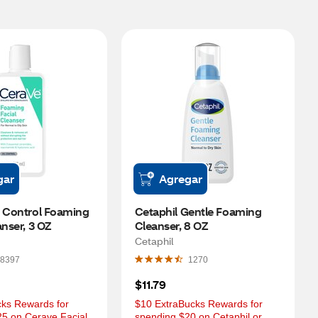
gar
Agregar
 Control Foaming 
Cetaphil Gentle Foaming 
anser, 3 OZ
Cleanser, 8 OZ
Cetaphil
8397
1270
$11.79
ks Rewards for 
$10 ExtraBucks Rewards for 
5 on Cerave Facial, 
spending $20 on Cetaphil or 