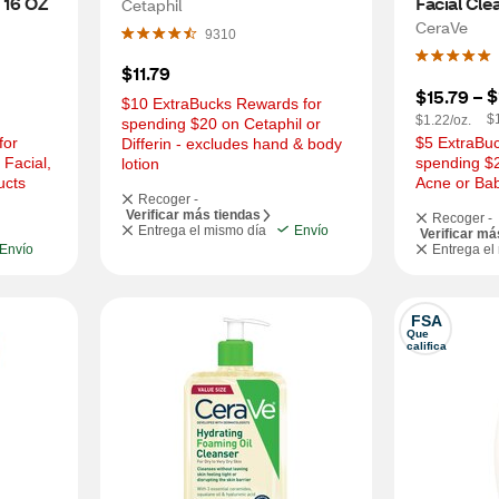
 16 OZ
Facial Cle
Cetaphil
CeraVe
9310
$11.79
$
$15.79
 – 
$10 ExtraBucks Rewards for 
$
$1.22/oz.
spending $20 on Cetaphil or 
or 
$5 ExtraBuc
Differin - excludes hand & body 
Facial, 
spending $2
lotion
ucts
Acne or Ba
Recoger -
Verificar más tiendas
Recoger -
Entrega el mismo día
Envío
Verificar má
Envío
Entrega el
FSA
Que 
califica