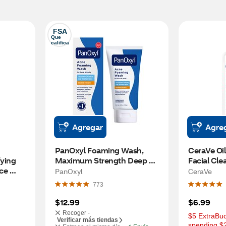
FSA
Que 
califica
Agregar
Agre
PanOxyl Foaming Wash, 
CeraVe Oil
ying 
Maximum Strength Deep 
Facial Cle
ce 
Cleaning with 10% Benzoyl 
PanOxyl
CeraVe
.5 OZ
Peroxide , 5.5 OZ
773
$12.99
$6.99
Recoger -
$5 ExtraBuc
Verificar más tiendas
spending $2