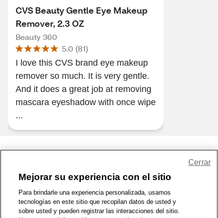
CVS Beauty Gentle Eye Makeup
Remover, 2.3 OZ
Beauty 360
5.0
(
81
)
I love this CVS brand eye makeup
remover so much. It is very gentle.
And it does a great job at removing
mascara eyeshadow with once wipe
...
Share Feedback
Cerrar
Mejorar su experiencia con el sitio
1-800-679-9691
|
Contáctenos
|
Términos de Uso
|
Accesibilidad
|
Para brindarle una experiencia personalizada, usamos
tecnologías en este sitio que recopilan datos de usted y
Política de Privacidad
|
WA Privacy Policy
|
Mapa del sitio
|
sobre usted y pueden registrar las interacciones del sitio.
Zona de Bienestar
|
© 1999 - 2026 CVS.com