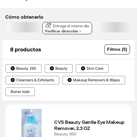
Cómo obtenerlo
Entrega el mismo día
Verificar dirección
8 productos
Filtros (5)
Beauty 360
Beauty
Skin Care
Cleansers & Exfoliants
Makeup Removers & Wipes
Borrar todo
CVS Beauty Gentle Eye Makeup 
Remover, 2.3 OZ
Beauty 360