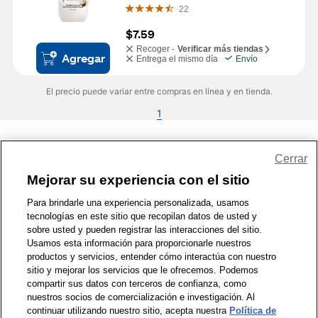
22
$7.59
Recoger -
Verificar más tiendas
Agregar
Entrega el mismo día
Envío
El precio puede variar entre compras en línea y en tienda.
1
Share Feedback
Cerrar
Mejorar su experiencia con el sitio
1-800-679-9691
|
Contáctenos
|
Términos de Uso
|
Accesibilidad
|
Para brindarle una experiencia personalizada, usamos
tecnologías en este sitio que recopilan datos de usted y
Política de Privacidad
|
WA Privacy Policy
|
Mapa del sitio
|
sobre usted y pueden registrar las interacciones del sitio.
Zona de Bienestar
|
© 1999 - 2026 CVS.com
Usamos esta información para proporcionarle nuestros
productos y servicios, entender cómo interactúa con nuestro
sitio y mejorar los servicios que le ofrecemos. Podemos
compartir sus datos con terceros de confianza, como
nuestros socios de comercialización e investigación. Al
continuar utilizando nuestro sitio, acepta nuestra
Política de