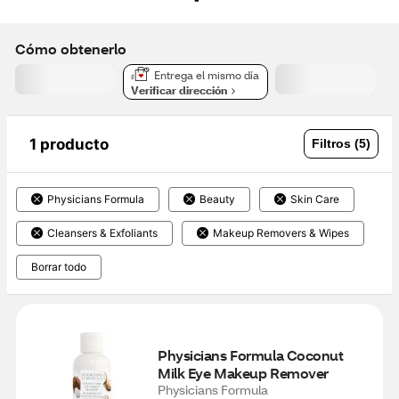
Cómo obtenerlo
Entrega el mismo día
Verificar dirección
1 producto
Filtros (5)
Physicians Formula
Beauty
Skin Care
Cleansers & Exfoliants
Makeup Removers & Wipes
Borrar todo
Physicians Formula Coconut 
Milk Eye Makeup Remover
Physicians Formula