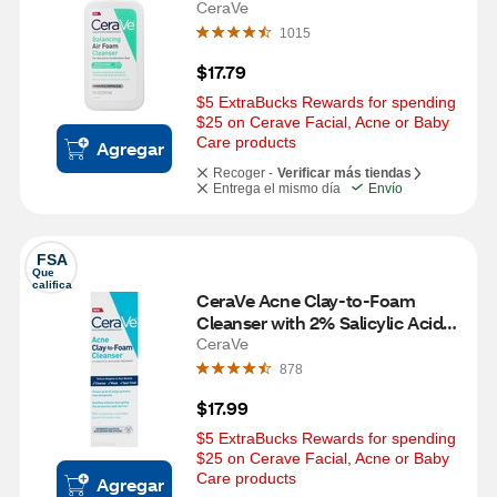
CeraVe
1015
$17.79
$5 ExtraBucks Rewards for spending 
$25 on Cerave Facial, Acne or Baby 
Care products
Agregar
Recoger -
Verificar más tiendas
Entrega el mismo día
Envío
FSA
Que 
califica
CeraVe Acne Clay-to-Foam 
Cleanser with 2% Salicylic Acid, 
4 OZ
CeraVe
878
$17.99
$5 ExtraBucks Rewards for spending 
$25 on Cerave Facial, Acne or Baby 
Care products
Agregar