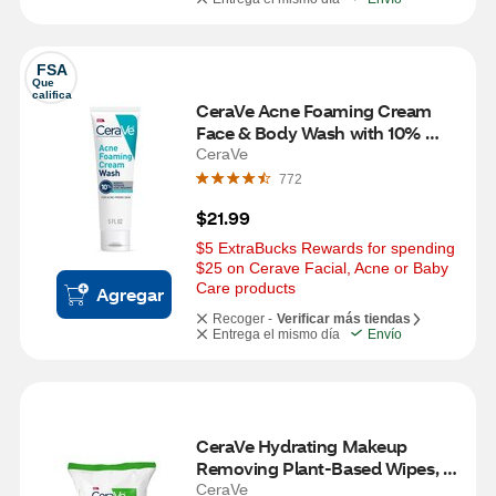
FSA
Que 
califica
CeraVe Acne Foaming Cream 
Face & Body Wash with 10% 
Benzoyl Peroxide, 5 OZ
CeraVe
772
$21.99
$5 ExtraBucks Rewards for spending 
$25 on Cerave Facial, Acne or Baby 
Care products
Agregar
Recoger -
Verificar más tiendas
Entrega el mismo día
Envío
CeraVe Hydrating Makeup 
Removing Plant-Based Wipes, 
25 CT
CeraVe