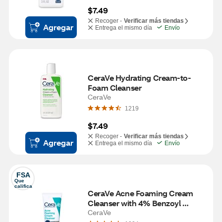
$7.49
Recoger -
Verificar más tiendas
Agregar
Entrega el mismo día
Envío
CeraVe Hydrating Cream-to-
Foam Cleanser
CeraVe
1219
$7.49
Recoger -
Verificar más tiendas
Agregar
Entrega el mismo día
Envío
FSA
Que 
califica
CeraVe Acne Foaming Cream 
Cleanser with 4% Benzoyl 
Peroxide, 5 OZ
CeraVe