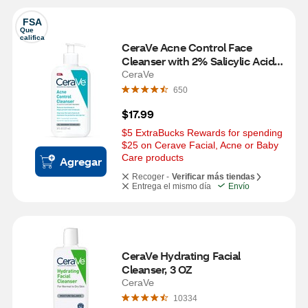
FSA
Que 
califica
CeraVe Acne Control Face 
Cleanser with 2% Salicylic Acid, 
8 OZ
CeraVe
650
$17.99
$5 ExtraBucks Rewards for spending 
$25 on Cerave Facial, Acne or Baby 
Care products
Agregar
Recoger -
Verificar más tiendas
Entrega el mismo día
Envío
CeraVe Hydrating Facial 
Cleanser, 3 OZ
CeraVe
10334