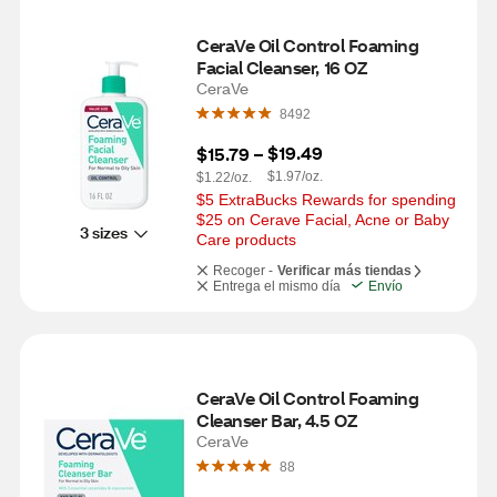
CeraVe Oil Control Foaming 
Facial Cleanser, 16 OZ
CeraVe
8492
$19.49
$15.79
 – 
$1.97/oz.
$1.22/oz.
$5 ExtraBucks Rewards for spending 
$25 on Cerave Facial, Acne or Baby 
3 sizes
Care products
Recoger -
Verificar más tiendas
Entrega el mismo día
Envío
CeraVe Oil Control Foaming 
Cleanser Bar, 4.5 OZ
CeraVe
88