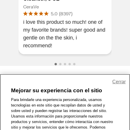
CeraVe
Cer
5.0
(
8397
)
i love this product so much! one of
Thi
my favorite brands! super good and
ing
gentle on the the skin, i
hyal
recommend!
grea
Share Feedback
Cerrar
Mejorar su experiencia con el sitio
1-800-679-9691
|
Contáctenos
|
Términos de Uso
|
Accesibilidad
|
Para brindarle una experiencia personalizada, usamos
tecnologías en este sitio que recopilan datos de usted y
Política de Privacidad
|
WA Privacy Policy
|
Mapa del sitio
|
sobre usted y pueden registrar las interacciones del sitio.
Zona de Bienestar
|
© 1999 - 2026 CVS.com
Usamos esta información para proporcionarle nuestros
productos y servicios, entender cómo interactúa con nuestro
sitio y mejorar los servicios que le ofrecemos. Podemos