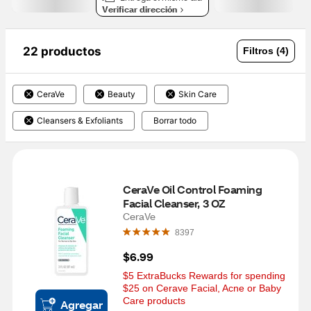
Verificar dirección
22 productos
Filtros (4)
CeraVe
Beauty
Skin Care
Cleansers & Exfoliants
Borrar todo
CeraVe Oil Control Foaming 
Facial Cleanser, 3 OZ
CeraVe
8397
$6.99
$5 ExtraBucks Rewards for spending 
$25 on Cerave Facial, Acne or Baby 
Care products
Agregar