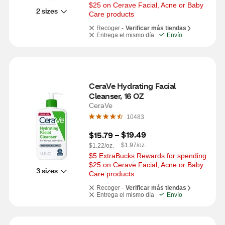
$25 on Cerave Facial, Acne or Baby 
2 sizes
Care products
Recoger -
Verificar más tiendas
Entrega el mismo día
Envío
CeraVe Hydrating Facial 
Cleanser, 16 OZ
CeraVe
10483
$19.49
$15.79
 – 
$1.97/oz.
$1.22/oz.
$5 ExtraBucks Rewards for spending 
$25 on Cerave Facial, Acne or Baby 
3 sizes
Care products
Recoger -
Verificar más tiendas
Entrega el mismo día
Envío