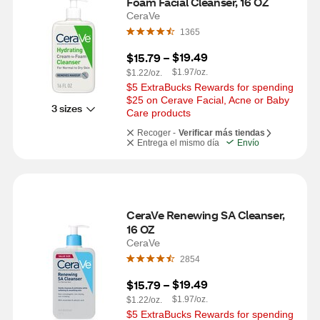
Foam Facial Cleanser, 16 OZ
CeraVe
1365
$19.49
$15.79
 – 
$1.97/oz.
$1.22/oz.
$5 ExtraBucks Rewards for spending 
$25 on Cerave Facial, Acne or Baby 
3 sizes
Care products
Recoger -
Verificar más tiendas
Entrega el mismo día
Envío
CeraVe Renewing SA Cleanser, 
16 OZ
CeraVe
2854
$19.49
$15.79
 – 
$1.97/oz.
$1.22/oz.
$5 ExtraBucks Rewards for spending 