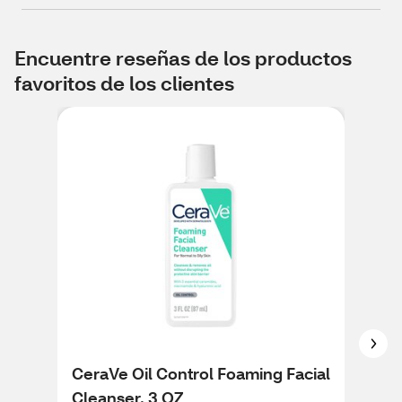
Encuentre reseñas de los productos
favoritos de los clientes
CeraVe Oil Control Foaming Facial
Cer
Cleanser, 3 OZ
4.5