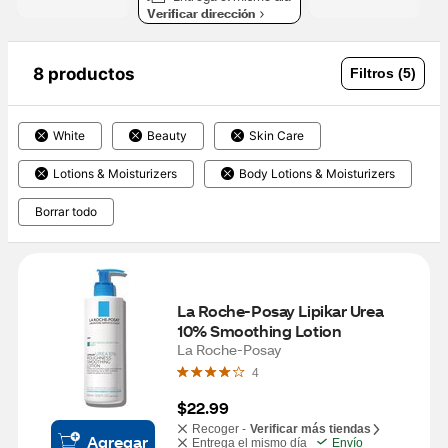
Verificar dirección
8 productos
Filtros (5)
White
Beauty
Skin Care
Lotions & Moisturizers
Body Lotions & Moisturizers
Borrar todo
La Roche-Posay Lipikar Urea 
10% Smoothing Lotion
La Roche-Posay
4
$22.99
Recoger -
Verificar más tiendas
Agregar
Entrega el mismo día
Envío