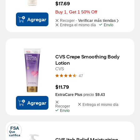
$17.69
Buy 1, Get 1 50% Off
Agregar
Recoger -
Verificar más tiendas
Entrega el mismo día
Envío
CVS Crepe Smoothing Body 
Lotion
CVS
47
$11.79
ExtraCare Plus
precio
$9.43
Agregar
Entrega el mismo día
Recoger
Envío
FSA
Que 
califica
CVS Itch Relief Moisturizing 