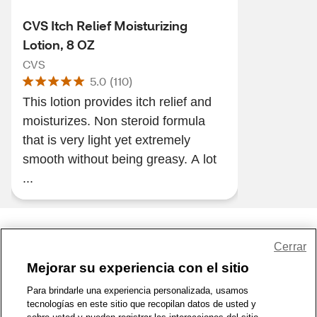
CVS Itch Relief Moisturizing
Lotion, 8 OZ
CVS
5.0
(
110
)
This lotion provides itch relief and
moisturizes. Non steroid formula
that is very light yet extremely
smooth without being greasy. A lot
...
Share Feedback
Cerrar
Mejorar su experiencia con el sitio
1-800-679-9691
|
Contáctenos
|
Términos de Uso
|
Accesibilidad
|
Para brindarle una experiencia personalizada, usamos
tecnologías en este sitio que recopilan datos de usted y
Política de Privacidad
|
WA Privacy Policy
|
Mapa del sitio
|