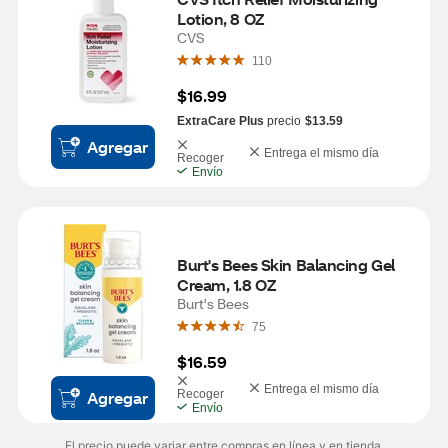
Lotion, 8 OZ
CVS
110
$16.99
ExtraCare Plus
precio
$13.59
Agregar
Entrega el mismo día
Recoger
Envío
Burt's Bees Skin Balancing Gel 
Cream, 1.8 OZ
Burt's Bees
75
$16.59
Entrega el mismo día
Agregar
Recoger
Envío
El precio puede variar entre compras en línea y en tienda.