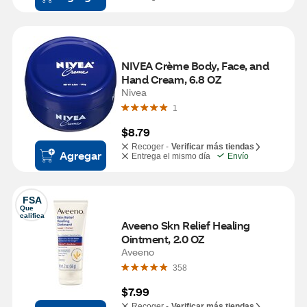
NIVEA Crème Body, Face, and 
Hand Cream, 6.8 OZ
Nivea
1
$8.79
Recoger -
Verificar más tiendas
Agregar
Entrega el mismo día
Envío
FSA
Que 
califica
Aveeno Skn Relief Healing 
Ointment, 2.0 OZ
Aveeno
358
$7.99
Recoger -
Verificar más tiendas