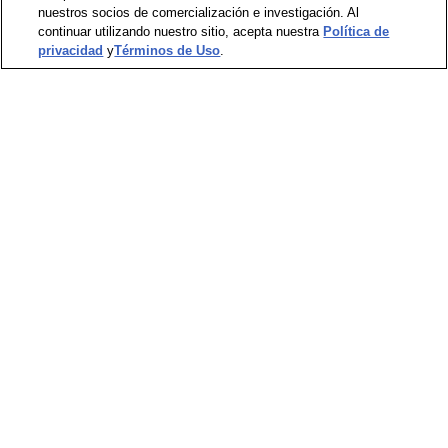
nuestros socios de comercialización e investigación. Al
continuar utilizando nuestro sitio, acepta nuestra
Política de
privacidad
y
Términos de Uso
.
How to order a skin care routine
Read article