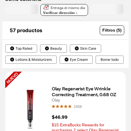
Entrega el mismo día
Verificar dirección
57 productos
Filtros (5)
Top Rated
Beauty
Skin Care
Lotions & Moisturizers
Eye Cream
Borrar todo
NUEVO
Olay Regenerist Eye Wrinkle 
Correcting Treatment, 0.68 OZ
Olay
2408
$46.99
$15 ExtraBucks Rewards for 
purchasing 2 select Olay Regenerist 