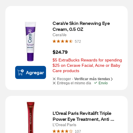
CeraVe Skin Renewing Eye 
Cream, 0.5 OZ
CeraVe
572
$24.79
$5 ExtraBucks Rewards for spending 
$25 on Cerave Facial, Acne or Baby 
Care products
Agregar
Recoger -
Verificar más tiendas
Entrega el mismo día
Envío
L'Oreal Paris Revitalift Triple 
Power Eye Treatment, Anti 
Aging, 0.5 OZ
L'Oreal Paris
107