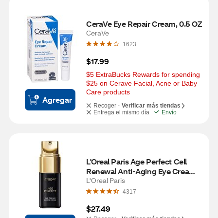
CeraVe Eye Repair Cream, 0.5 OZ
CeraVe
1623
$17.99
$5 ExtraBucks Rewards for spending 
$25 on Cerave Facial, Acne or Baby 
Care products
Agregar
Recoger -
Verificar más tiendas
Entrega el mismo día
Envío
L'Oreal Paris Age Perfect Cell 
Renewal Anti-Aging Eye Cream 
Treatment, 0.5 OZ
L'Oreal Paris
4317
$27.49