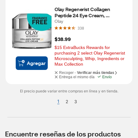
Olay Regenerist Collagen 
Peptide 24 Eye Cream, 
Fragrance-Free, 0.5 OZ
Olay
338
$38.99
$15 ExtraBucks Rewards for 
purchasing 2 select Olay Regenerist 
Microsculpting, Whip, Ingredients or 
Agregar
Max Collection
Recoger -
Verificar más tiendas
Entrega el mismo día
Envío
El precio puede variar entre compras en línea y en tienda.
1
2
3
Encuentre reseñas de los productos