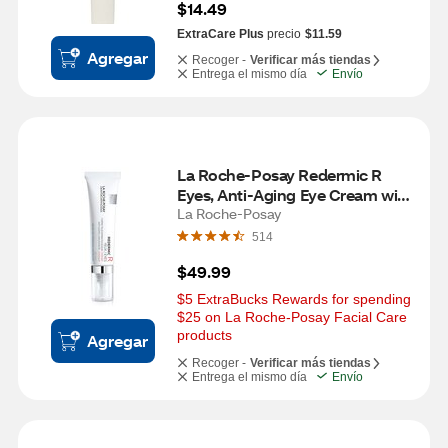
$14.49
ExtraCare Plus
precio
$11.59
Agregar
Recoger -
Verificar más tiendas
Entrega el mismo día
Envío
La Roche-Posay Redermic R 
Eyes, Anti-Aging Eye Cream with 
Retinol, 0.5 OZ
La Roche-Posay
514
$49.99
$5 ExtraBucks Rewards for spending 
$25 on La Roche-Posay Facial Care 
products
Agregar
Recoger -
Verificar más tiendas
Entrega el mismo día
Envío