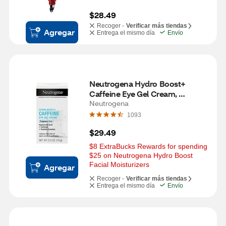
$28.49
Recoger -
Verificar más tiendas
Agregar
Entrega el mismo día
Envío
Neutrogena Hydro Boost+ 
Caffeine Eye Gel Cream, 
Unscented, 0.5 OZ
Neutrogena
1093
$29.49
$8 ExtraBucks Rewards for spending 
$25 on Neutrogena Hydro Boost 
Facial Moisturizers
Agregar
Recoger -
Verificar más tiendas
Entrega el mismo día
Envío