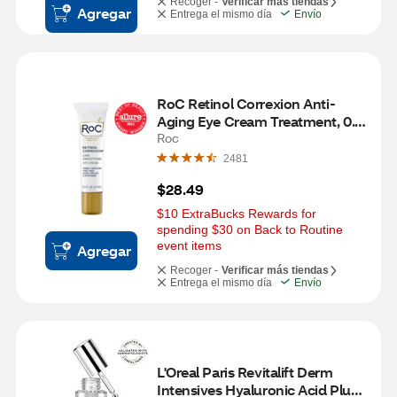
Recoger -
Verificar más tiendas
Agregar
Entrega el mismo día
Envío
RoC Retinol Correxion Anti-
Aging Eye Cream Treatment, 0.5 
OZ
Roc
2481
$28.49
$10 ExtraBucks Rewards for 
spending $30 on Back to Routine 
event items
Agregar
Recoger -
Verificar más tiendas
Entrega el mismo día
Envío
L'Oreal Paris Revitalift Derm 
Intensives Hyaluronic Acid Plus 