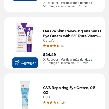
Recoger -
Verificar más tiendas
Entrega el mismo día
Envío
CeraVe Skin Renewing Vitamin C 
Eye Cream with 5% Pure Vitamin 
C, .5 OZ
CeraVe
679
$24.49
Recoger -
Verificar más tiendas
Agregar
Entrega el mismo día
Envío
CVS Repairing Eye Cream, 0.5 
OZ
CVS
164