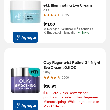
e.l.f. Illuminating Eye Cream
e.l.f.
2625
$11.00
Recoger -
Verificar más tiendas
Entrega el mismo día
Envío
Agregar
Olay Regenerist Retinol 24 Night 
Eye Cream, 0.5 OZ
Olay
2606
$38.99
$15 ExtraBucks Rewards for 
purchasing 2 select Olay Regenerist 
Microsculpting, Whip, Ingredients or 
Agregar
Max Collection