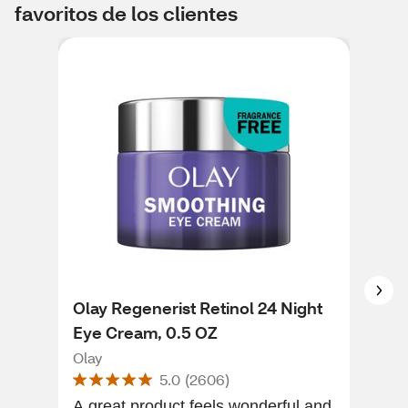
favoritos de los clientes
Olay Regenerist Retinol 24 Night
RoC
Eye Cream, 0.5 OZ
oz
Olay
Roc
5.0
(
2606
)
A great product feels wonderful and
I t