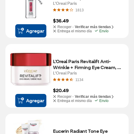
Eye Serum, 0.67 OZ
L'Oreal Paris
1813
$36.49
Recoger -
Verificar más tiendas
Agregar
Entrega el mismo día
Envío
L'Oreal Paris Revitalift Anti-
Wrinkle + Firming Eye Cream, 
Fragrance Free, 0.5 OZ
L'Oreal Paris
1134
$20.49
Recoger -
Verificar más tiendas
Agregar
Entrega el mismo día
Envío
Eucerin Radiant Tone Eye 