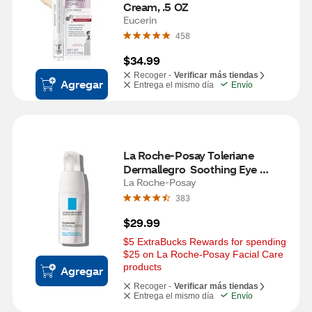
Cream, .5 OZ
Eucerin
458
$34.99
Recoger -
Verificar más tiendas
Agregar
Entrega el mismo día
Envío
La Roche-Posay Toleriane 
Dermallegro  Soothing Eye 
Cream for Sensitive Skin
La Roche-Posay
383
$29.99
$5 ExtraBucks Rewards for spending 
$25 on La Roche-Posay Facial Care 
products
Agregar
Recoger -
Verificar más tiendas
Entrega el mismo día
Envío