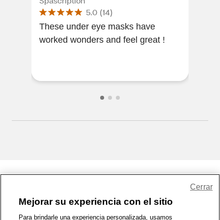
Spascription
Burt
5.0
(
14
)
These under eye masks have
Wor
worked wonders and feel great !
huge
and
Share Feedback
Cerrar
Mejorar su experiencia con el sitio
1-800-679-9691
|
Contáctenos
|
Términos de Uso
|
Accesibilidad
|
Para brindarle una experiencia personalizada, usamos