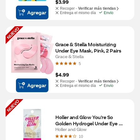
$3.99
Recoger -
Verificar más tiendas
Agregar
Entrega el mismo día
Envío
NUEVO
Grace & Stella Moisturizing 
Under Eye Mask, Pink, 2 Pairs
Grace & Stella
5
$4.99
Recoger -
Verificar más tiendas
Agregar
Entrega el mismo día
Envío
NUEVO
Holler and Glow You're So 
Golden Hydrogel Under Eye 
Mask
Holler and Glow
10