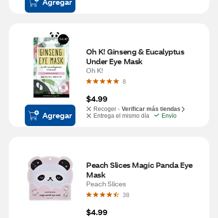
Agregar
Oh K! Ginseng & Eucalyptus 
Under Eye Mask
Oh K!
8
$4.99
Recoger -
Verificar más tiendas
Agregar
Entrega el mismo día
Envío
Peach Slices Magic Panda Eye 
Mask
Peach Slices
38
$4.99