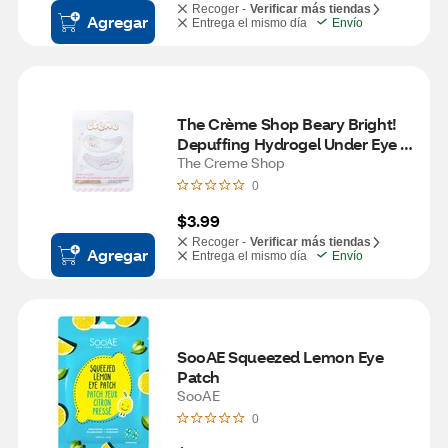
Recoger -
Verificar más tiendas
Agregar
Entrega el mismo día
Envío
The Crème Shop Beary Bright! 
Depuffing Hydrogel Under Eye 
Patches Caffeine + Vitamin C
The Creme Shop
0
$3.99
Recoger -
Verificar más tiendas
Agregar
Entrega el mismo día
Envío
SooAE Squeezed Lemon Eye 
Patch
SooAE
0