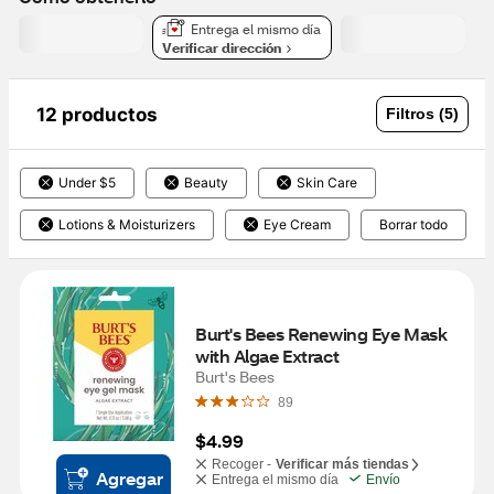
Entrega el mismo día
Verificar dirección
12 productos
Filtros (5)
Under $5
Beauty
Skin Care
Lotions & Moisturizers
Eye Cream
Borrar todo
Burt's Bees Renewing Eye Mask 
with Algae Extract
Burt's Bees
89
$4.99
Recoger -
Verificar más tiendas
Agregar
Entrega el mismo día
Envío