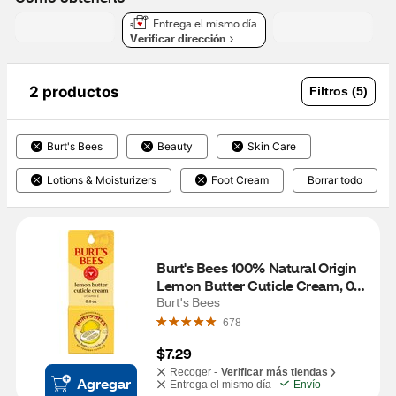
Entrega el mismo día
Verificar dirección
2 productos
Filtros (5)
Burt's Bees
Beauty
Skin Care
Lotions & Moisturizers
Foot Cream
Borrar todo
Burt's Bees 100% Natural Origin 
Lemon Butter Cuticle Cream, 0.6 
OZ
Burt's Bees
678
$7.29
Recoger -
Verificar más tiendas
Agregar
Entrega el mismo día
Envío