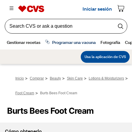
>
>
>
>
>
Inicio
Comprar
Beauty
Skin Care
Lotions & Moisturizers
>
Foot Cream
Burts Bees Foot Cream
Burts Bees Foot Cream
Cómo obtenerlo