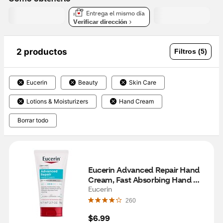
Entrega el mismo día
Verificar dirección
2 productos
Filtros (5)
Eucerin
Beauty
Skin Care
Lotions & Moisturizers
Hand Cream
Borrar todo
Eucerin Advanced Repair Hand 
Cream, Fast Absorbing Hand 
Lotion, Use After Hand Washing, 
Eucerin
2.7 OZ
260
$6.99