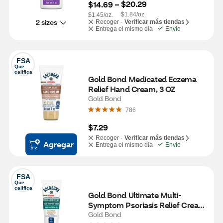
$20.29
$14.69
 – 
$1.84/oz.
$1.45/oz.
2 sizes
Recoger -
Verificar más tiendas
Entrega el mismo día
Envío
FSA
Que 
califica
Gold Bond Medicated Eczema 
Relief Hand Cream, 3 OZ
Gold Bond
786
$7.29
Recoger -
Verificar más tiendas
Agregar
Entrega el mismo día
Envío
FSA
Que 
califica
Gold Bond Ultimate Multi-
Symptom Psoriasis Relief Cream 
for Itchy & Scaling Skin, 4 OZ
Gold Bond