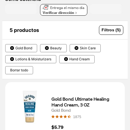
Entrega el mismo día
Verificar dirección
5 productos
Filtros (5)
Gold Bond
Beauty
Skin Care
Lotions & Moisturizers
Hand Cream
Borrar todo
Gold Bond Ultimate Healing 
Hand Cream, 3 OZ
Gold Bond
1875
$5.79