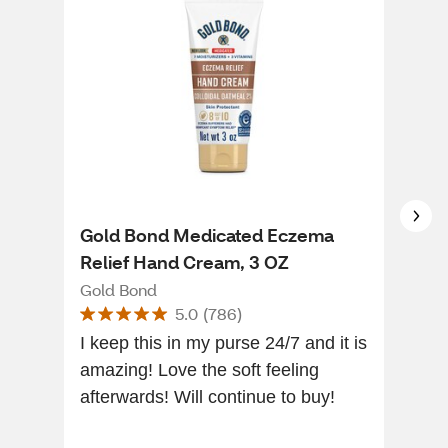
Gold Bond Medicated Eczema
Gol
Relief Hand Cream, 3 OZ
Cor
Bod
Gold Bond
Gol
5.0
(
786
)
I keep this in my purse 24/7 and it is
I st
amazing! Love the soft feeling
prod
afterwards! Will continue to buy!
all 
im g