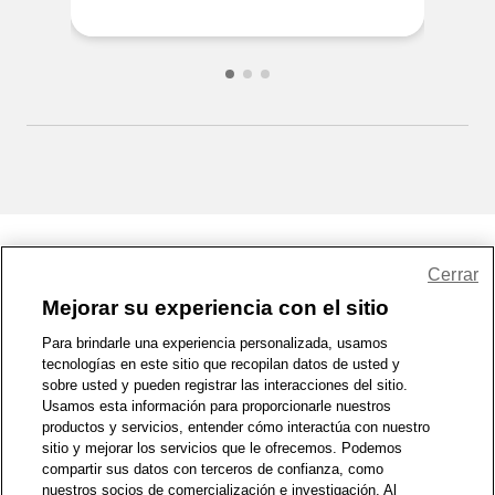
Share Feedback
Cerrar
Mejorar su experiencia con el sitio
1-800-679-9691
|
Contáctenos
|
Términos de Uso
|
Accesibilidad
|
Para brindarle una experiencia personalizada, usamos
tecnologías en este sitio que recopilan datos de usted y
Política de Privacidad
|
WA Privacy Policy
|
Mapa del sitio
|
sobre usted y pueden registrar las interacciones del sitio.
Zona de Bienestar
|
© 1999 - 2026 CVS.com
Usamos esta información para proporcionarle nuestros
productos y servicios, entender cómo interactúa con nuestro
sitio y mejorar los servicios que le ofrecemos. Podemos
compartir sus datos con terceros de confianza, como
nuestros socios de comercialización e investigación. Al