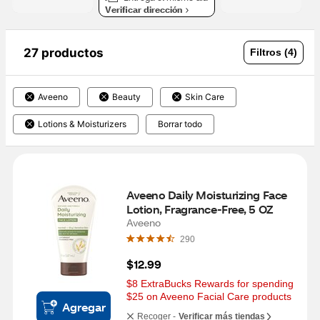
Verificar dirección
27 productos
Filtros (4)
Aveeno
Beauty
Skin Care
Lotions & Moisturizers
Borrar todo
Aveeno Daily Moisturizing Face 
Lotion, Fragrance-Free, 5 OZ
Aveeno
290
$12.99
$8 ExtraBucks Rewards for spending 
$25 on Aveeno Facial Care products
Agregar
Recoger -
Verificar más tiendas