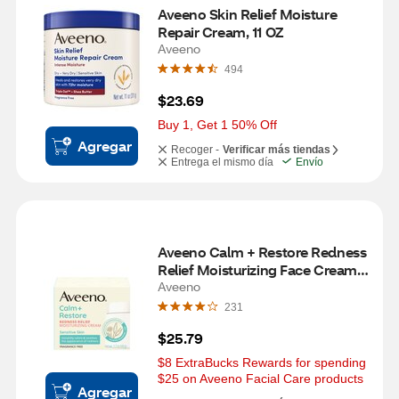
Aveeno Skin Relief Moisture 
Repair Cream, 11 OZ
Aveeno
494
$23.69
Buy 1, Get 1 50% Off
Agregar
Recoger -
Verificar más tiendas
Entrega el mismo día
Envío
Aveeno Calm + Restore Redness 
Relief Moisturizing Face Cream, 
1.7 OZ
Aveeno
231
$25.79
$8 ExtraBucks Rewards for spending 
$25 on Aveeno Facial Care products
Agregar