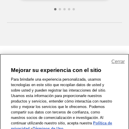
Share Feedback
Cerrar
Mejorar su experiencia con el sitio
1-800-679-9691
|
Contáctenos
|
Términos de Uso
|
Accesibilidad
|
Para brindarle una experiencia personalizada, usamos
tecnologías en este sitio que recopilan datos de usted y
Política de Privacidad
|
WA Privacy Policy
|
Mapa del sitio
|
sobre usted y pueden registrar las interacciones del sitio.
Zona de Bienestar
|
© 1999 - 2026 CVS.com
Usamos esta información para proporcionarle nuestros
productos y servicios, entender cómo interactúa con nuestro
sitio y mejorar los servicios que le ofrecemos. Podemos
compartir sus datos con terceros de confianza, como
nuestros socios de comercialización e investigación. Al
continuar utilizando nuestro sitio, acepta nuestra
Política de
privacidad
y
Términos de Uso
.