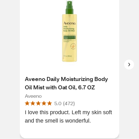
Aveeno Daily Moisturizing Body
Ave
Oil Mist with Oat Oil, 6.7 OZ
Ren
18 
Aveeno
Ave
5.0
(
472
)
I love this product. Left my skin soft
I bo
and the smell is wonderful.
happ
moi