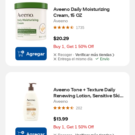
Aveeno Daily Moisturizing 
Cream, 15 OZ
Aveeno
1735
$20.29
Buy 1, Get 1 50% Off
Agregar
Recoger -
Verificar más tiendas
Entrega el mismo día
Envío
Aveeno Tone + Texture Daily 
Renewing Lotion, Sensitive Skin, 
18 OZ
Aveeno
202
$13.99
Buy 1, Get 1 50% Off
Agregar