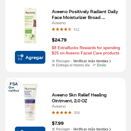
Aveeno Positively Radiant Daily 
Face Moisturizer Broad 
Spectrum SPF 30, 2.3 OZ
Aveeno
411
$24.79
$8 ExtraBucks Rewards for spending 
$25 on Aveeno Facial Care products
Agregar
Recoger -
Verificar más tiendas
Entrega el mismo día
Envío
FSA
Que 
califica
Aveeno Skn Relief Healing 
Ointment, 2.0 OZ
Aveeno
358
$7.99
Recoger -
Verificar más tiendas