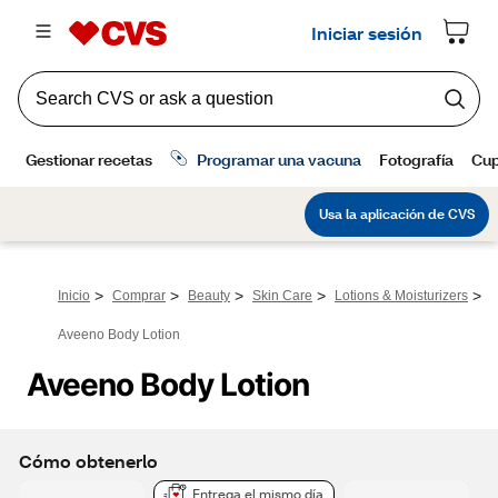
>
>
>
>
>
Inicio
Comprar
Beauty
Skin Care
Lotions & Moisturizers
Aveeno Body Lotion
Aveeno Body Lotion
Cómo obtenerlo
Entrega el mismo día