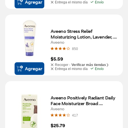
Agregar
Entrega el mismo día
Envío
Aveeno Stress Relief 
Moisturizing Lotion, Lavender, 
2.5 OZ
Aveeno
850
$5.59
Recoger -
Verificar más tiendas
Agregar
Entrega el mismo día
Envío
Aveeno Positively Radiant Daily 
Face Moisturizer Broad 
Spectrum SPF 15, 4 OZ
Aveeno
417
$25.79