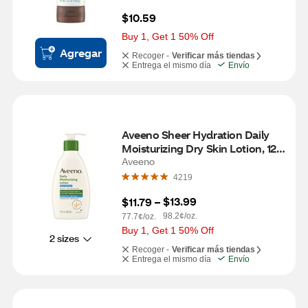
$10.59
Buy 1, Get 1 50% Off
Agregar
Recoger -
Verificar más tiendas
Entrega el mismo día
Envío
Aveeno Sheer Hydration Daily 
Moisturizing Dry Skin Lotion, 12 
OZ
Aveeno
4219
$13.99
$11.79
 – 
98.2¢/oz.
77.7¢/oz.
Buy 1, Get 1 50% Off
2 sizes
Recoger -
Verificar más tiendas
Entrega el mismo día
Envío