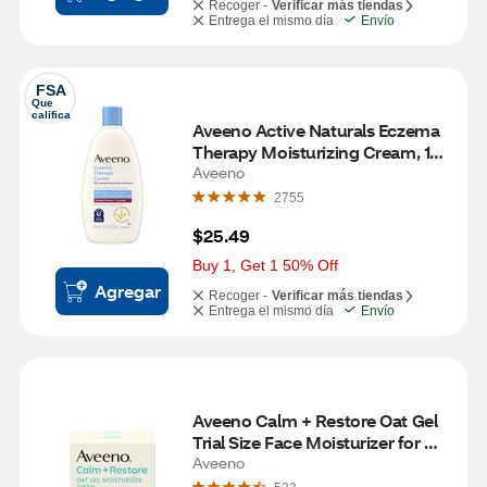
Recoger -
Verificar más tiendas
Entrega el mismo día
Envío
FSA
Que 
califica
Aveeno Active Naturals Eczema 
Therapy Moisturizing Cream, 12 
OZ
Aveeno
2755
$25.49
Buy 1, Get 1 50% Off
Agregar
Recoger -
Verificar más tiendas
Entrega el mismo día
Envío
Aveeno Calm + Restore Oat Gel 
Trial Size Face Moisturizer for 
Sensitive Skin, 0.5 OZ
Aveeno