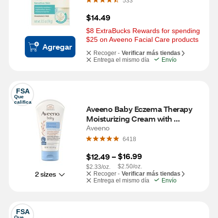
533
$14.49
$8 ExtraBucks Rewards for spending 
$25 on Aveeno Facial Care products
Agregar
Recoger -
Verificar más tiendas
Entrega el mismo día
Envío
FSA
Que 
califica
Aveeno Baby Eczema Therapy 
Moisturizing Cream with 
Oatmeal, 5 fl. Oz
Aveeno
6418
$16.99
$12.49
 – 
$2.50/oz.
$2.33/oz.
2 sizes
Recoger -
Verificar más tiendas
Entrega el mismo día
Envío
FSA
Que 