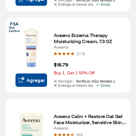
Recoger -
Verificar más tiendas
Entrega el mismo día
Envío
FSA
Que 
califica
Aveeno Eczema Therapy 
Moisturizing Cream, 7.3 OZ
Aveeno
2778
$16.79
Buy 1, Get 1 50% Off
Agregar
Recoger -
Verificar más tiendas
Entrega el mismo día
Envío
Aveeno Calm + Restore Oat Gel 
Face Moisturizer, Sensitive Skin, 
1.7 OZ
Aveeno
569