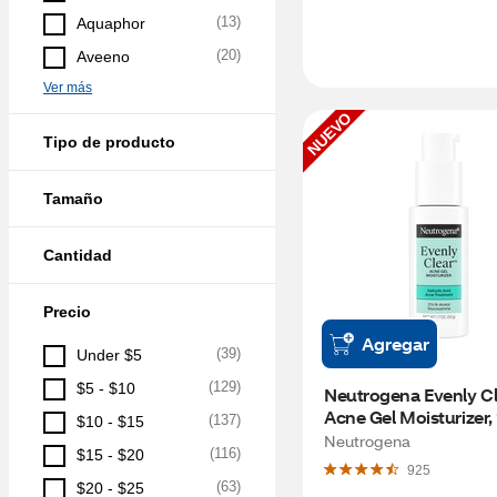
(
13
)
Aquaphor
(
20
)
Aveeno
Ver más
NUEVO
Tipo de producto
Tamaño
Cantidad
Precio
Agregar
(
39
)
Under $5
(
129
)
$5 - $10
Neutrogena Evenly Cl
Acne Gel Moisturizer​, 
(
137
)
$10 - $15
Neutrogena
(
116
)
$15 - $20
925
(
63
)
$20 - $25