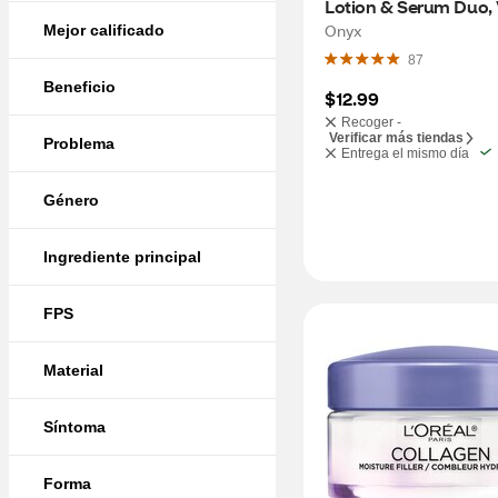
Lotion & Serum Duo, V
Bean & Marshmellow,
Onyx
Mejor calificado
87
Beneficio
$12.99
Recoger -
Verificar más tiendas
Problema
Entrega el mismo día
Género
Ingrediente principal
FPS
Material
Síntoma
Forma