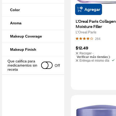
Agregar
Color
L'Oreal Paris Collagen 
Aroma
Moisture Filler
L'Oreal Paris
Makeup Coverage
264
$12.49
Makeup Finish
Recoger -
Verificar más tiendas
Entrega el mismo día
Que califica para 
Off
medicamentos sin 
receta