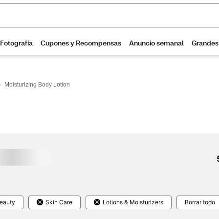
>
Moisturizing Body Lotion
eauty
Skin Care
Lotions & Moisturizers
Borrar todo