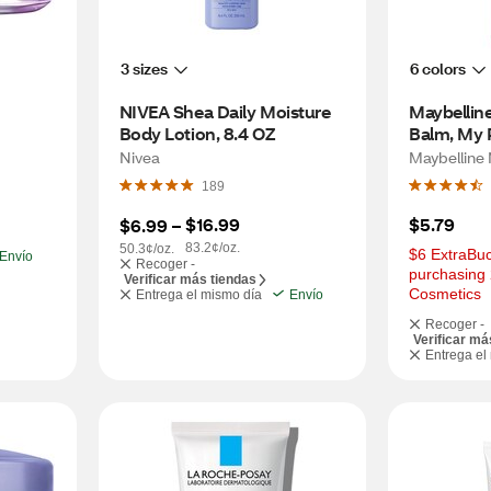
3 sizes
6 colors
NIVEA Shea Daily Moisture 
Maybelline
Body Lotion, 8.4 OZ
Balm, My 
Nivea
Maybelline
189
$16.99
$5.79
$6.99
 – 
83.2¢/oz.
50.3¢/oz.
$6 ExtraBuc
Envío
Recoger -
purchasing 
Verificar más tiendas
Cosmetics
Entrega el mismo día
Envío
Recoger -
Verificar má
Entrega el