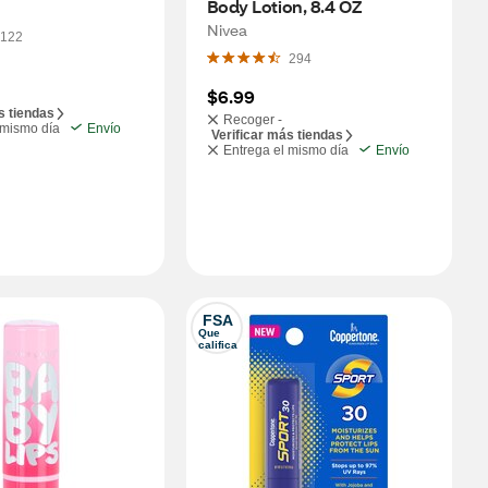
Body Lotion, 8.4 OZ
Nivea
122
294
$6.99
s tiendas
Recoger -
 mismo día
Envío
Verificar más tiendas
Entrega el mismo día
Envío
FSA
Que 
califica