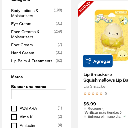
NUEVO
(
198
)
Body Lotions & 
Moisturizers
(
31
)
Eye Cream
(
259
)
Face Creams & 
Moisturizers
(
7
)
Foot Cream
(
31
)
Hand Cream
Agregar
(
62
)
Lip Balm & Treatments
Lip Smacker x 
Marca
Squishmallows Lip Ba
Junie (Banana)
Lip Smacker
Buscar una marca
0
$6.99
(
1
)
AVATARA
Recoger -
Verificar más tiendas
(
2
)
Alma K
Entrega el mismo día
(
4
)
Amlactin