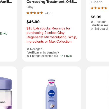
anilla 
Correcting Treatment, 0.68 
Eucerin
 7 OZ
OZ
Olay
2416
$6.99
$46.99
Recoger -
Verificar má
$15 ExtraBucks Rewards for 
Entrega el
purchasing 2 select Olay 
Envío
Regenerist Microsculpting, Whip, 
Ingredients or Max Collection
Recoger -
Verificar más tiendas
Entrega el mismo día
Envío