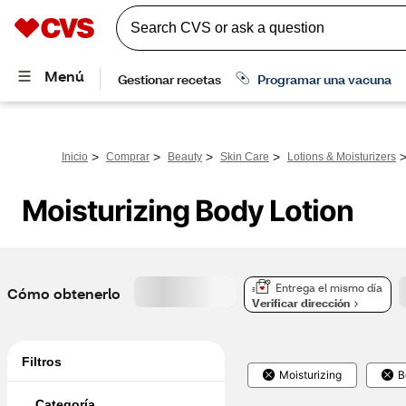
>
>
>
>
Inicio
Comprar
Beauty
Skin Care
Lotions & Moisturizers
Moisturizing Body Lotion
Entrega el mismo día
Cómo obtenerlo
Verificar dirección
Filtros
Moisturizing
B
Categoría