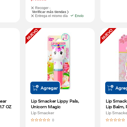
Recoger -
Verificar más tiendas
Entrega el mismo día
Envío
NUEVO
NUEVO
Agregar
Agre
ear 
Lip Smacker Lippy Pals, 
Lip Smack
1.7 OZ
Unicorn Magic
Lip Balm, P
Lemonad
Lip Smacker
Lip Smacke
0