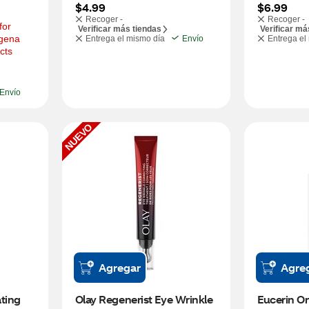
$4.99
$6.99
Recoger -
Recoger -
or 
Verificar más tiendas
Verificar má
gena 
Entrega el mismo día
Envío
Entrega el
cts
Envío
NUEVO
Agregar
Agre
ting 
Olay Regenerist Eye Wrinkle 
Eucerin Or