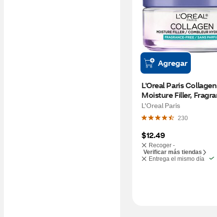
Agregar
L'Oreal Paris Collagen 
Moisture Filler, Fragra
Free
L'Oreal Paris
230
$12.49
Recoger -
Verificar más tiendas
Entrega el mismo día