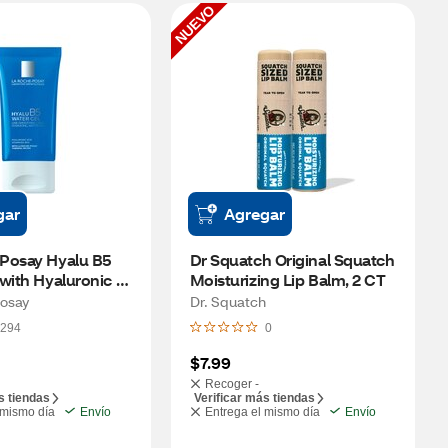
NUEVO
gar
Agregar
Posay Hyalu B5 
Dr Squatch Original Squatch 
with Hyaluronic 
Moisturizing Lip Balm, 2 CT
 OZ
osay
Dr. Squatch
294
0
$7.99
Recoger -
s tiendas
Verificar más tiendas
 mismo día
Envío
Entrega el mismo día
Envío