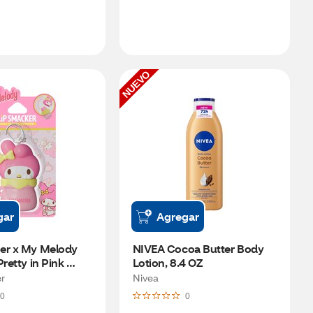
NUEVO
gar
Agregar
er x My Melody 
NIVEA Cocoa Butter Body 
retty in Pink 
Lotion, 8.4 OZ
e
r
Nivea
0
0