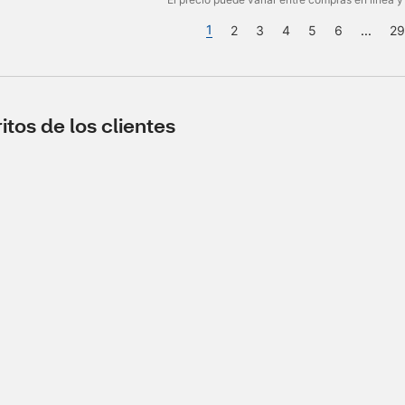
1
2
3
4
5
6
...
29
tos de los clientes