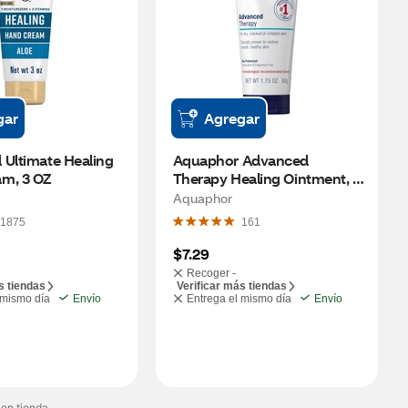
gar
Agregar
Ultimate Healing 
Aquaphor Advanced 
m, 3 OZ
Therapy Healing Ointment, 
10.5 OZ
Aquaphor
1875
161
$7.29
Recoger -
s tiendas
Verificar más tiendas
 mismo día
Envío
Entrega el mismo día
Envío
 en tienda.