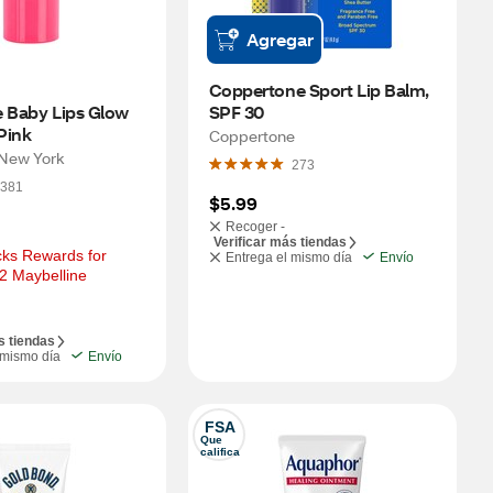
Agregar
Coppertone Sport Lip Balm, 
 Baby Lips Glow 
SPF 30
Pink
Coppertone
 New York
273
381
$5.99
Recoger -
Verificar más tiendas
ks Rewards for 
Entrega el mismo día
Envío
2 Maybelline 
s tiendas
 mismo día
Envío
FSA
Que 
califica