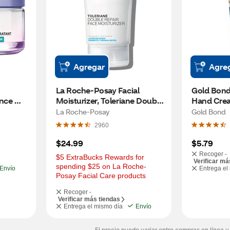
Agregar
Agre
La Roche-Posay Facial 
Gold Bond 
nce 
Moisturizer, Toleriane Double 
Hand Crea
Repair with Ceramide, 3.38 
La Roche-Posay
Gold Bond
OZ
2960
$24.99
$5.79
Recoger -
$5 ExtraBucks Rewards for 
Verificar má
spending $25 on La Roche-
Envío
Entrega el
Posay Facial Care products
Recoger -
Verificar más tiendas
Entrega el mismo día
Envío
El precio puede variar entre compras en línea y