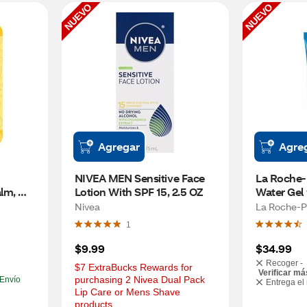
NUEVO
NUEVO
Agregar
Agre
NIVEA MEN Sensitive Face 
La Roche-
lm, 
Lotion With SPF 15, 2.5 OZ
Water Gel 
Acid, 1.35
Nivea
La Roche-P
1
$9.99
$34.99
Recoger -
$7 ExtraBucks Rewards for 
Verificar má
purchasing 2 Nivea Dual Pack 
Envío
Entrega el
Lip Care or Mens Shave 
products