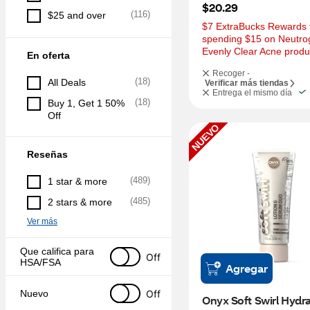
$20.29
(
116
)
$25 and over
$7 ExtraBucks Rewards f
spending $15 on Neutro
Evenly Clear Acne produ
En oferta
Recoger -
(
18
)
All Deals
Verificar más tiendas
Entrega el mismo día
(
18
)
Buy 1, Get 1 50% 
Off
NUEVO
Reseñas
(
489
)
1 star & more
(
485
)
2 stars & more
Ver más
Que califica para 
Off
HSA/FSA
Agregar
Off
Nuevo
Onyx Soft Swirl Hydra