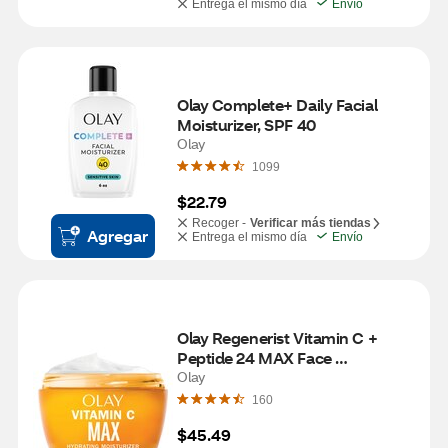
Entrega el mismo día
Envío
Olay Complete+ Daily Facial 
Moisturizer, SPF 40
Olay
1099
$22.79
Recoger -
Verificar más tiendas
Agregar
Entrega el mismo día
Envío
Olay Regenerist Vitamin C + 
Peptide 24 MAX Face 
Moisturizer, 1.7 OZ
Olay
160
$45.49