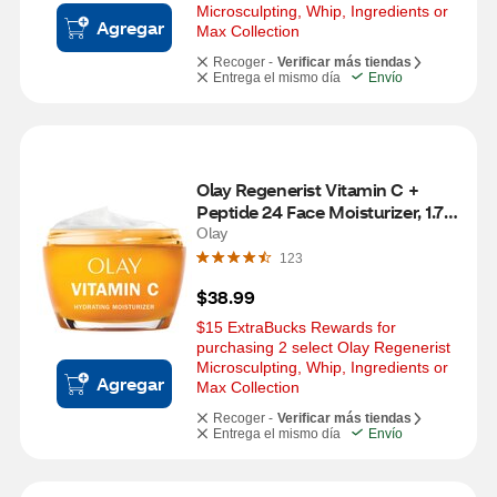
Microsculpting, Whip, Ingredients or 
Agregar
Max Collection
Recoger -
Verificar más tiendas
Entrega el mismo día
Envío
Olay Regenerist Vitamin C + 
Peptide 24 Face Moisturizer, 1.7 
OZ
Olay
123
$38.99
$15 ExtraBucks Rewards for 
purchasing 2 select Olay Regenerist 
Microsculpting, Whip, Ingredients or 
Agregar
Max Collection
Recoger -
Verificar más tiendas
Entrega el mismo día
Envío