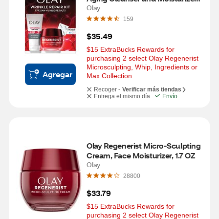
Duo Pack
Olay
159
$35.49
$15 ExtraBucks Rewards for 
purchasing 2 select Olay Regenerist 
Microsculpting, Whip, Ingredients or 
Agregar
Max Collection
Recoger -
Verificar más tiendas
Entrega el mismo día
Envío
Olay Regenerist Micro-Sculpting 
Cream, Face Moisturizer, 1.7 OZ
Olay
28800
$33.79
$15 ExtraBucks Rewards for 
purchasing 2 select Olay Regenerist 