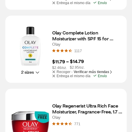
Entrega el mismo día
Envío
Olay Complete Lotion 
Moisturizer with SPF 15 for 
Sensitive Skin, 6 OZ
Olay
1117
$14.79
$11.79
 – 
$2.95/oz.
$2.46/oz.
2 sizes
Recoger -
Verificar más tiendas
Entrega el mismo día
Envío
Olay Regenerist Ultra Rich Face 
Moisturizer, Fragrance-Free, 1.7 
OZ
Olay
771