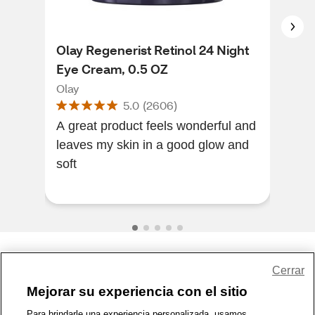
Olay Regenerist Retinol 24 Night
Ola
Eye Cream, 0.5 OZ
Agi
Duo
Olay
Ola
5.0
(
2606
)
A great product feels wonderful and
I lo
leaves my skin in a good glow and
doe
soft
my s
good
Share Feedback
Cerrar
Mejorar su experiencia con el sitio
1-800-679-9691
|
Contáctenos
|
Términos de Uso
|
Accesibilidad
|
Para brindarle una experiencia personalizada, usamos