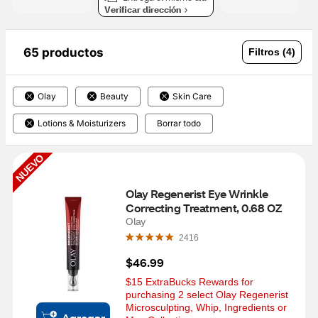
Verificar dirección
65 productos
Filtros (4)
Olay
Beauty
Skin Care
Lotions & Moisturizers
Borrar todo
NUEVO
Olay Regenerist Eye Wrinkle 
Correcting Treatment, 0.68 OZ
Olay
2416
$46.99
$15 ExtraBucks Rewards for 
purchasing 2 select Olay Regenerist 
Microsculpting, Whip, Ingredients or 
Agregar