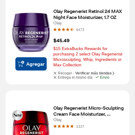
Olay Regenerist Retinol 24 MAX 
Night Face Moisturizer, 1.7 OZ
Olay
4473
$45.49
$15 ExtraBucks Rewards for 
purchasing 2 select Olay Regenerist 
Microsculpting, Whip, Ingredients or 
Agregar
Max Collection
Recoger -
Verificar más tiendas
Entrega el mismo día
Envío
Olay Regenerist Micro-Sculpting 
Cream Face Moisturizer, 
Fragrance-Free, 1.7 OZ
Olay
3337