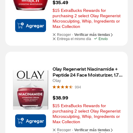
$35.49
$15 ExtraBucks Rewards for 
purchasing 2 select Olay Regenerist 
Microsculpting, Whip, Ingredients or 
Agregar
Max Collection
Recoger -
Verificar más tiendas
Entrega el mismo día
Envío
Olay Regenerist Niacinamide + 
Peptide 24 Face Moisturizer, 1.7 
OZ
Olay
994
$38.99
$15 ExtraBucks Rewards for 
purchasing 2 select Olay Regenerist 
Microsculpting, Whip, Ingredients or 
Agregar
Max Collection
Recoger -
Verificar más tiendas