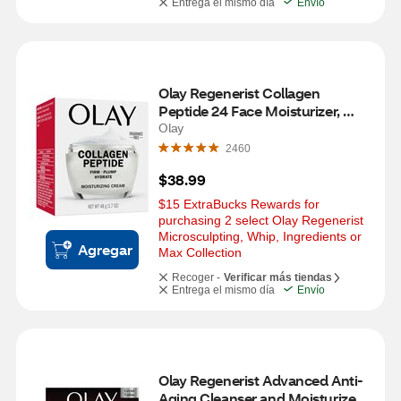
Entrega el mismo día
Envío
Olay Regenerist Collagen 
Peptide 24 Face Moisturizer, 
Fragrance-Free Facial Cream, 1.7 
Olay
OZ
2460
$38.99
$15 ExtraBucks Rewards for 
purchasing 2 select Olay Regenerist 
Microsculpting, Whip, Ingredients or 
Agregar
Max Collection
Recoger -
Verificar más tiendas
Entrega el mismo día
Envío
Olay Regenerist Advanced Anti-
Aging Cleanser and Moisturizer 