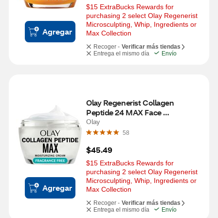
$15 ExtraBucks Rewards for 
purchasing 2 select Olay Regenerist 
Microsculpting, Whip, Ingredients or 
Agregar
Max Collection
Recoger -
Verificar más tiendas
Entrega el mismo día
Envío
Olay Regenerist Collagen 
Peptide 24 MAX Face 
Moisturizer, Fragrance Free, 1.7 
Olay
OZ
58
$45.49
$15 ExtraBucks Rewards for 
purchasing 2 select Olay Regenerist 
Microsculpting, Whip, Ingredients or 
Agregar
Max Collection
Recoger -
Verificar más tiendas
Entrega el mismo día
Envío