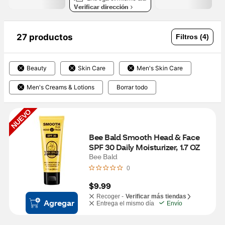
Verificar dirección
27 productos
Filtros (4)
Beauty
Skin Care
Men's Skin Care
Men's Creams & Lotions
Borrar todo
NUEVO
Bee Bald Smooth Head & Face 
SPF 30 Daily Moisturizer, 1.7 OZ
Bee Bald
0
$9.99
Recoger -
Verificar más tiendas
Agregar
Entrega el mismo día
Envío