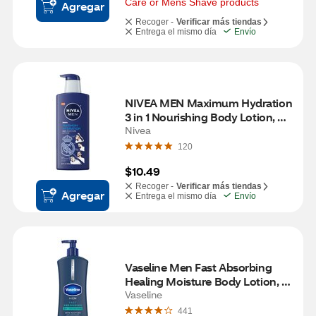
Care or Mens Shave products
Agregar
Recoger -
Verificar más tiendas
Entrega el mismo día
Envío
NIVEA MEN Maximum Hydration 
3 in 1 Nourishing Body Lotion, 
16.9 OZ
Nivea
120
$10.49
Recoger -
Verificar más tiendas
Agregar
Entrega el mismo día
Envío
Vaseline Men Fast Absorbing 
Healing Moisture Body Lotion, 
20.3 OZ
Vaseline
441