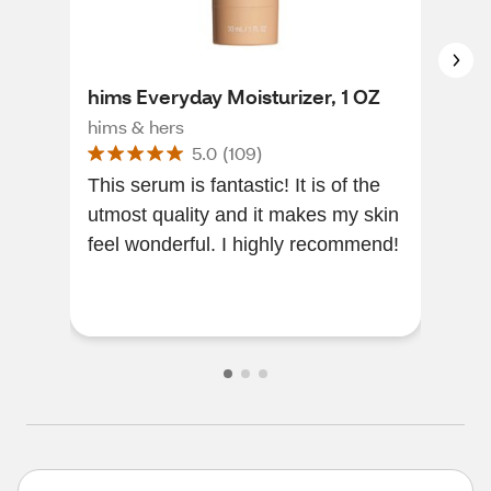
hims Everyday Moisturizer, 1 OZ
Vas
Hea
hims & hers
5.0
(
109
)
Vase
This serum is fantastic! It is of the
utmost quality and it makes my skin
Me 
feel wonderful. I highly recommend!
the
For
is 