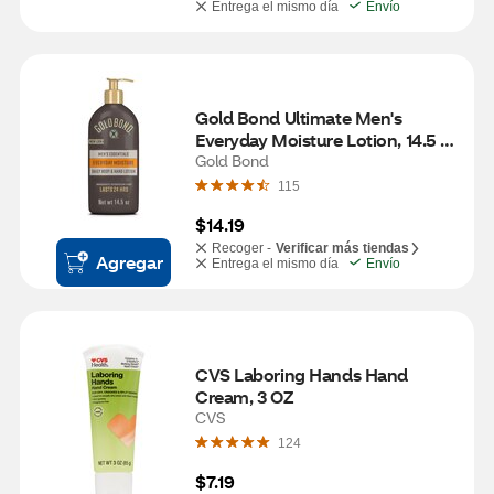
Entrega el mismo día
Envío
Gold Bond Ultimate Men's 
Everyday Moisture Lotion, 14.5 
OZ
Gold Bond
115
$14.19
Recoger -
Verificar más tiendas
Agregar
Entrega el mismo día
Envío
CVS Laboring Hands Hand 
Cream, 3 OZ
CVS
124
$7.19