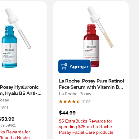
Agregar
La Roche-Posay Pure Retinol 
Posay Hyaluronic 
Face Serum with Vitamin B3, 
m, Hyalu B5 Anti-
1.01 OZ
La Roche-Posay
um with Vitamin 
osay
1105
e Lines, 1.69 OZ
1801
$44.99
$53.99
$5 ExtraBucks Rewards for 
39.59/oz.
spending $25 on La Roche-
ks Rewards for 
Posay Facial Care products
25 on La Roche-