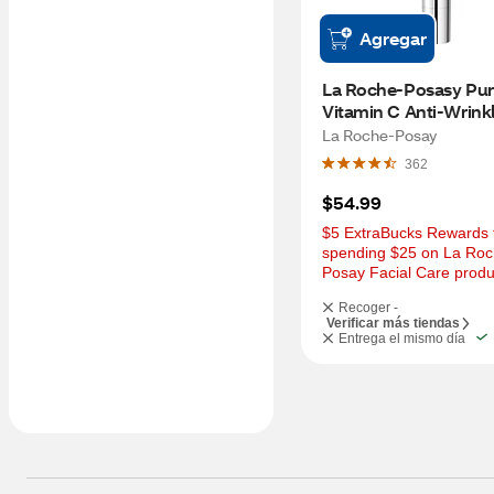
Agregar
La Roche-Posasy Pur
Vitamin C Anti-Wrinkl
Firming Moisturizing 
La Roche-Posay
Cream, 1.35 OZ
362
$54.99
$5 ExtraBucks Rewards f
spending $25 on La Roc
Posay Facial Care produ
Recoger -
Verificar más tiendas
Entrega el mismo día