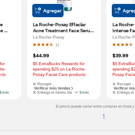
Agregar
Agre
e 
La Roche-Posay Effaclar 
La Roche-
e 
Acne Treatment Face Serum, 
Intense Fa
Face 
Salicylic Acid  Serum 
Hour Hydra
La Roche-Posay
La Roche-P
Treatment, 1.01 OZ
11
$44.99
$39.99
or 
$5 ExtraBucks Rewards for 
$5 ExtraBuc
he-
spending $25 on La Roche-
spending $
cts
Posay Facial Care products
Posay Facia
Recoger -
Recoger -
Verificar más tiendas
Verificar má
Envío
Entrega el mismo día
Envío
Entrega el
El precio puede variar entre compras en línea y
1