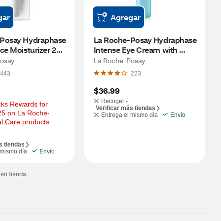
gar
Agregar
Posay Hydraphase 
La Roche-Posay Hydraphase 
ce Moisturizer 24 
Intense Eye Cream with 
tion, 1.69 OZ
Hyaluronic Acid, 0.5 OZ
osay
La Roche-Posay
443
223
$36.99
Recoger -
ks Rewards for 
Verificar más tiendas
25 on La Roche-
Entrega el mismo día
Envío
l Care products
s tiendas
 mismo día
Envío
 en tienda.