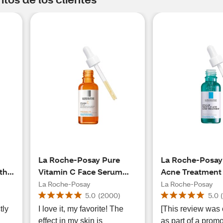
La Roche-Posay Pure
La Roche-Posay 
th
Vitamin C Face Serum
Acne Treatment
with Salicylic Acid for
Serum, Salicylic
La Roche-Posay
La Roche-Posay
Sensitive Skin, 1 OZ
Serum Treatment
5.0
(
2000
)
5.0
tly
I love it, my favorite! The
[This review was 
effect in my skin is
as part of a promo