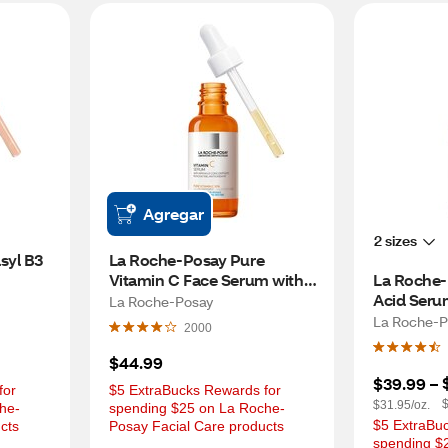
Agregar
2 sizes
yl B3 
La Roche-Posay Pure 
Vitamin C Face Serum with 
La Roche-
Salicylic Acid for Sensitive 
Acid Seru
La Roche-Posay
Skin, 1 OZ
Aging Ser
La Roche-P
2000
B5 for Fin
$44.99
$39.99
 – 
or 
$5 ExtraBucks Rewards for 
$
$31.95/oz.
he-
spending $25 on La Roche-
$5 ExtraBuc
cts
Posay Facial Care products
spending $