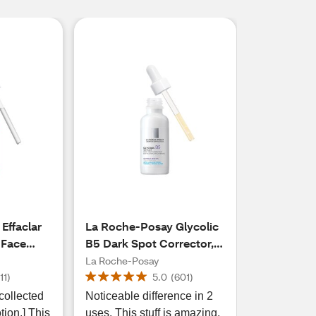
Effaclar
La Roche-Posay Glycolic
 Face
B5 Dark Spot Corrector,
 Acid
Anti-Aging Serum with
La Roche-Posay
, 1.01 OZ
10% Glycolic Acid, 1 OZ
(
11
)
5.0
(
601
)
collected
Noticeable difference in 2
tion.] This
uses. This stuff is amazing.