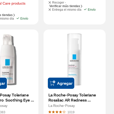
Recoger -
l Care products
Verificar más tiendas
Entrega el mismo día
Envío
s tiendas
 mismo día
Envío
gar
Agregar
osay Toleriane 
La Roche-Posay Toleriane 
o  Soothing Eye 
Rosaliac AR Redness 
Sensitive Skin
Reducing Serum Face 
osay
La Roche-Posay
Moisturizer 1.35 OZ
383
1019