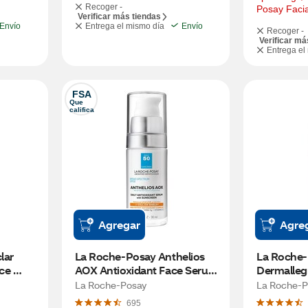
Recoger -
Posay Facia
Verificar más tiendas
Envío
Entrega el mismo día
Envío
Recoger -
Verificar má
Entrega el
FSA
Que 
califica
Agregar
Agre
ar 
La Roche-Posay Anthelios 
La Roche-P
ce 
AOX Antioxidant Face Serum 
Dermallegr
Sunscreen, SPF 50, 1 OZ
Cream for 
La Roche-Posay
La Roche-P
695