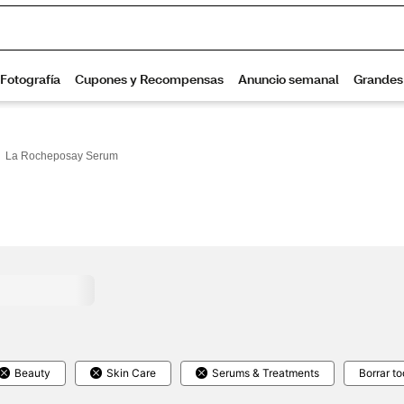
La Rocheposay Serum
Beauty
Skin Care
Serums & Treatments
Borrar t