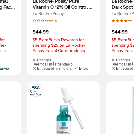
mal 
La Roche-Posay Pure 
La Roche-
g Face 
Vitamin C 12% Oil Control 
Dark Spot 
Serum, 1.01 OZ
Aging Ser
La Roche-Posay
La Roche-P
Glycolic A
0
$44.99
$44.99
or 
$5 ExtraBucks Rewards for 
$5 ExtraBuc
he-
spending $25 on La Roche-
spending $
cts
Posay Facial Care products
Posay Facia
Recoger -
Recoger -
Verificar más tiendas
Verificar má
Envío
Entrega el mismo día
Envío
Entrega el
FSA
Que 
califica