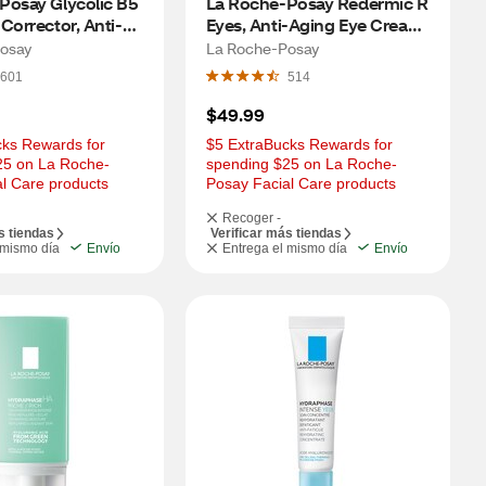
Posay Glycolic B5 
La Roche-Posay Redermic R 
Corrector, Anti-
Eyes, Anti-Aging Eye Cream 
um with 10% 
with Retinol, 0.5 OZ
osay
La Roche-Posay
cid, 1 OZ
601
514
$49.99
ks Rewards for 
$5 ExtraBucks Rewards for 
25 on La Roche-
spending $25 on La Roche-
l Care products
Posay Facial Care products
Recoger -
s tiendas
Verificar más tiendas
 mismo día
Envío
Entrega el mismo día
Envío