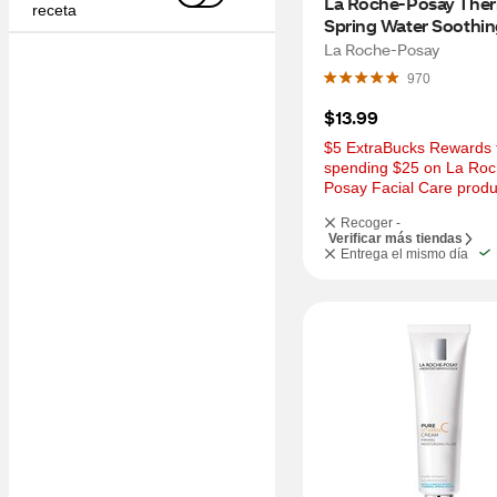
La Roche-Posay Ther
receta
Spring Water Soothin
Spray, 5.2 OZ
La Roche-Posay
970
$13.99
$5 ExtraBucks Rewards f
spending $25 on La Roc
Posay Facial Care produ
Recoger -
Verificar más tiendas
Entrega el mismo día