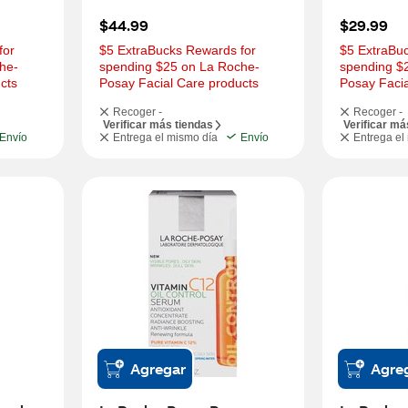
$44.99
$29.99
or 
$5 ExtraBucks Rewards for 
$5 ExtraBuc
he-
spending $25 on La Roche-
spending $
cts
Posay Facial Care products
Posay Facia
Recoger -
Recoger -
Verificar más tiendas
Verificar má
Envío
Entrega el mismo día
Envío
Entrega el
Agregar
Agre