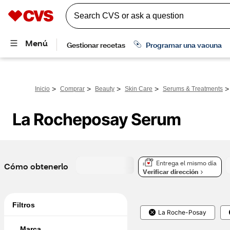
>
>
>
>
>
Inicio
Comprar
Beauty
Skin Care
Serums & Treatments
La Rocheposay Serum
Entrega el mismo día
Cómo obtenerlo
Verificar dirección
Filtros
La Roche-Posay
Marca