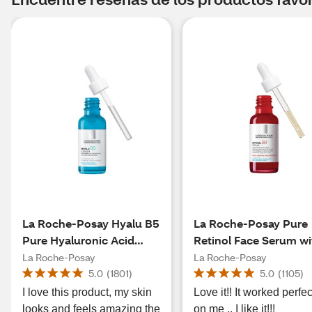
La Roche-Posay Hyalu B5
La Roche-Posay Pure
Pure Hyaluronic Acid
Retinol Face Serum wi
Face Serum with Vitamin
Vitamin B3, 1.01 OZ
La Roche-Posay
La Roche-Posay
B5 for Fine Lines
5.0
(
1801
)
5.0
(
1105
)
I love this product, my skin
Love it!! It worked perfec
looks and feels amazing the
on me .. I like it!!!