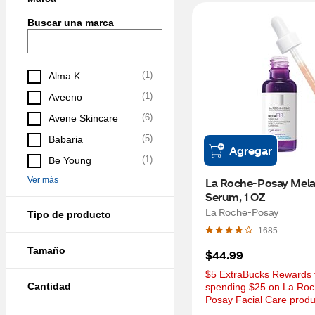
Buscar una marca
(
1
)
Alma K
(
1
)
Aveeno
(
6
)
Avene Skincare
(
5
)
Babaria
Agregar
(
1
)
Be Young
Ver más
La Roche-Posay Melas
Serum, 1 OZ
La Roche-Posay
Tipo de producto
1685
Tamaño
$44.99
$5 ExtraBucks Rewards f
Cantidad
spending $25 on La Roc
Posay Facial Care produ