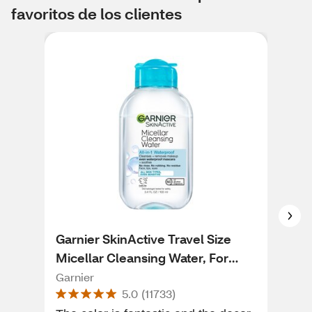
favoritos de los clientes
Garnier SkinActive Travel Size
Cer
Micellar Cleansing Water, For
Cle
Waterproof Makeup, 3.4 OZ
Garnier
Cer
5.0
(
11733
)