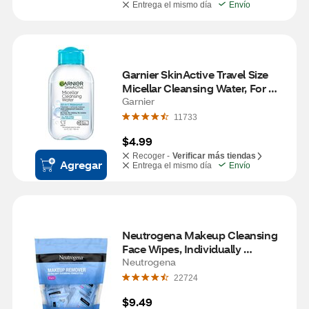
Entrega el mismo día
Envío
Garnier SkinActive Travel Size 
Micellar Cleansing Water, For 
Waterproof Makeup, 3.4 OZ
Garnier
11733
$4.99
Recoger -
Verificar más tiendas
Agregar
Entrega el mismo día
Envío
Neutrogena Makeup Cleansing 
Face Wipes, Individually 
Wrapped, 20CT
Neutrogena
22724
$9.49