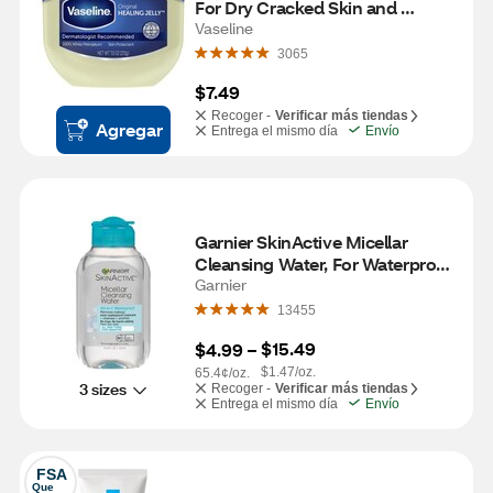
For Dry Cracked Skin and 
Eczema Relief, 7.5 OZ
Vaseline
3065
$7.49
Recoger -
Verificar más tiendas
Agregar
Entrega el mismo día
Envío
Garnier SkinActive Micellar 
Cleansing Water, For Waterproof 
Makeup
Garnier
13455
$15.49
$4.99
 – 
$1.47/oz.
65.4¢/oz.
3 sizes
Recoger -
Verificar más tiendas
Entrega el mismo día
Envío
FSA
Que 