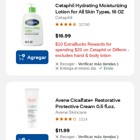
Cetaphil Hydrating Moisturizing 
Lotion for All Skin Types, 16 OZ
Cetaphil
32780
$16.99
$10 ExtraBucks Rewards for 
spending $20 on Cetaphil or Differin - 
excludes hand & body lotion
Agregar
Recoger -
Verificar más tiendas
Entrega el mismo día
Envío
Avene Cicalfate+ Restorative 
Protective Cream 0.5 fl.oz.
Avene Skincare
1514
$11.99
Recoger -
Verificar más tiendas