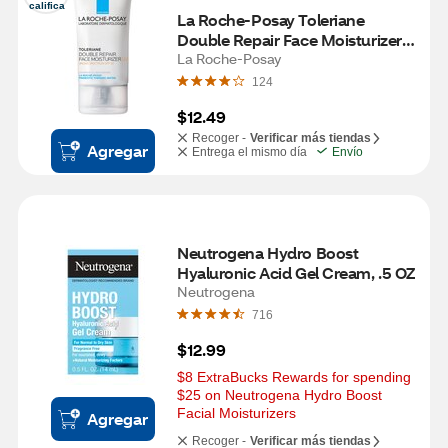
califica
La Roche-Posay Toleriane 
Double Repair Face Moisturizer 
UV Broad Spectrum SPF 30
La Roche-Posay
124
$12.49
Recoger -
Verificar más tiendas
Agregar
Entrega el mismo día
Envío
Neutrogena Hydro Boost 
Hyaluronic Acid Gel Cream, .5 OZ
Neutrogena
716
$12.99
$8 ExtraBucks Rewards for spending 
$25 on Neutrogena Hydro Boost 
Facial Moisturizers
Agregar
Recoger -
Verificar más tiendas