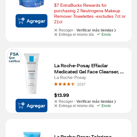
$7 ExtraBucks Rewards for 
purchasing 2 Neutrogena Makeup 
Remover Towelettes -excludes 7ct or 
Agregar
21ct
Recoger -
Verificar más tiendas
Entrega el mismo día
Envío
FSA
Que 
califica
La Roche-Posay Effaclar 
Medicated Gel Face Cleanser, 
3.38 OZ
La Roche-Posay
1037
$13.99
Recoger -
Verificar más tiendas
Agregar
Entrega el mismo día
Envío
La Roche-Posay Toleriane 