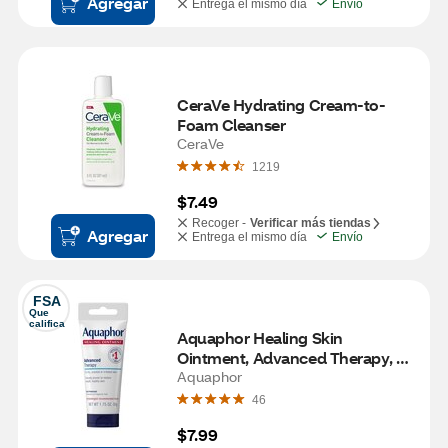
Agregar
Entrega el mismo día
Envío
CeraVe Hydrating Cream-to-
Foam Cleanser
CeraVe
1219
$7.49
Recoger -
Verificar más tiendas
Agregar
Entrega el mismo día
Envío
FSA
Que 
califica
Aquaphor Healing Skin 
Ointment, Advanced Therapy, 
Travel Size, 1.75 OZ
Aquaphor
46
$7.99