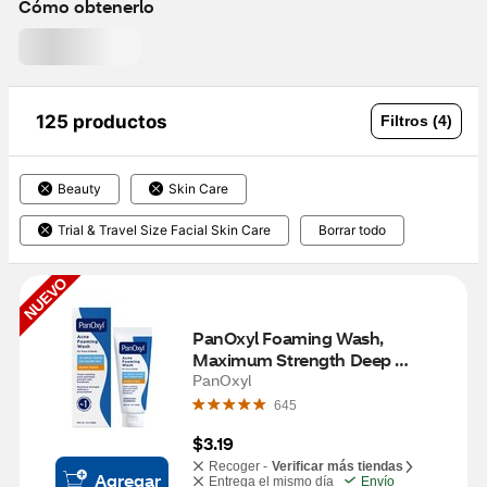
Cómo obtenerlo
125 productos
Filtros (4)
Beauty
Skin Care
Trial & Travel Size Facial Skin Care
Borrar todo
NUEVO
PanOxyl Foaming Wash, 
Maximum Strength Deep 
Cleaning with 10% Benzoyl 
PanOxyl
Peroxide, 1 OZ
645
$3.19
Recoger -
Verificar más tiendas
Agregar
Entrega el mismo día
Envío