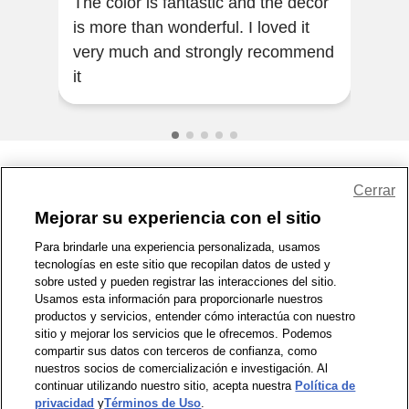
The color is fantastic and the decor
i lo
is more than wonderful. I loved it
my 
very much and strongly recommend
gent
it
rec
Share Feedback
Cerrar
Mejorar su experiencia con el sitio
1-800-679-9691
|
Contáctenos
|
Términos de Uso
|
Accesibilidad
|
Para brindarle una experiencia personalizada, usamos
tecnologías en este sitio que recopilan datos de usted y
Política de Privacidad
|
WA Privacy Policy
|
Mapa del sitio
|
sobre usted y pueden registrar las interacciones del sitio.
Zona de Bienestar
|
© 1999 - 2026 CVS.com
Usamos esta información para proporcionarle nuestros
productos y servicios, entender cómo interactúa con nuestro
sitio y mejorar los servicios que le ofrecemos. Podemos
compartir sus datos con terceros de confianza, como
nuestros socios de comercialización e investigación. Al
continuar utilizando nuestro sitio, acepta nuestra
Política de
privacidad
y
Términos de Uso
.