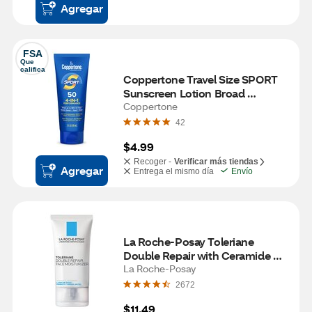
Agregar
FSA
Que 
califica
Coppertone Travel Size SPORT 
Sunscreen Lotion Broad 
Spectrum, 3 OZ
Coppertone
42
$4.99
Recoger -
Verificar más tiendas
Agregar
Entrega el mismo día
Envío
La Roche-Posay Toleriane 
Double Repair with Ceramide 
Facial Moisturizer, 1.01 OZ
La Roche-Posay
2672
$11.49