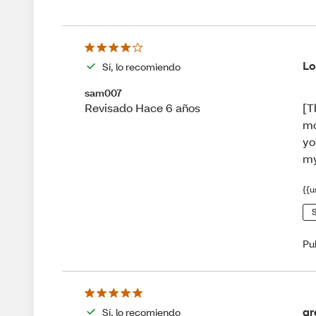
Lo
Sí, lo recomiendo
sam007
[T
Revisado Hace 6 años
mo
yo
my
{{u
S
Pu
gr
Sí, lo recomiendo