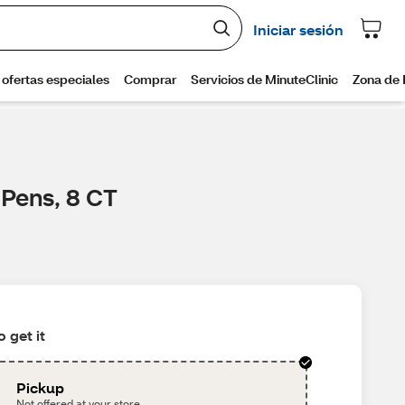
 Pens, 8 CT
 get it
Pickup
Not offered at your store