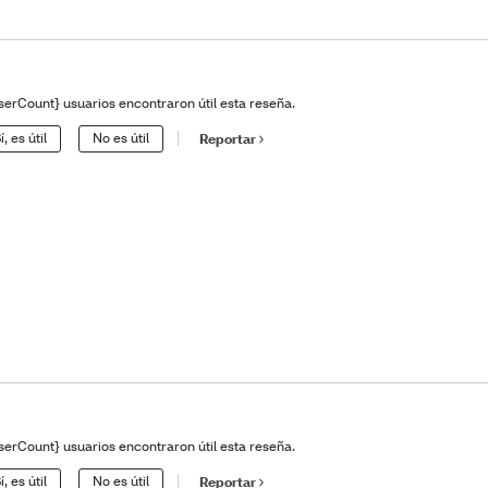
serCount} usuarios encontraron útil esta reseña.
í, es útil
No es útil
Reportar
serCount} usuarios encontraron útil esta reseña.
í, es útil
No es útil
Reportar