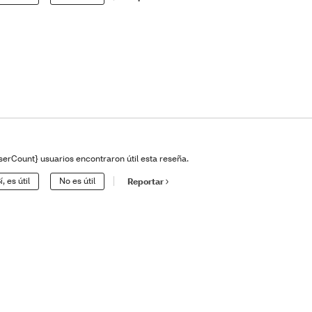
serCount} usuarios encontraron útil esta reseña.
í, es útil
No es útil
Reportar