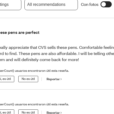
Con fotos
atings
All recommendations
ese pens are perfect
really appreciate that CVS sells these pens. Comfortable feeli
rd to find. These pens are also affordable. I will be telling oth
em and will definitely come back for more!
serCount} usuarios encontraron útil esta reseña.
í, es útil
No es útil
Reportar
serCount} usuarios encontraron útil esta reseña.
í, es útil
No es útil
Reportar