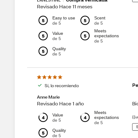
Revisado Hace 11 meses
Easy to use
Scent
5
5
de 5
de 5
Meets
Value
5
5
expectations
de 5
de 5
Quality
5
de 5
Pe
Sí, lo recomiendo
Anne Marie
Bi
Revisado Hace 1 año
Meets
Value
4
4
{{u
expectations
de 5
de 5
S
Quality
5
de 5