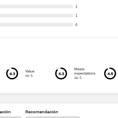
t of 76 reviews
1
t of 76 reviews
1
t of 76 reviews
0
Meets
Value
4.3
4.3
4.5
expectations
de 5
de 5
cación
Recomendación