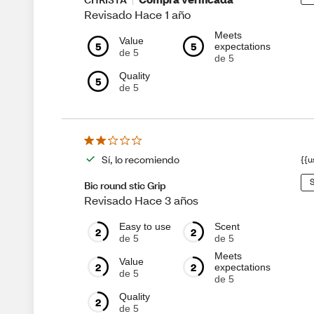
Revisado Hace 1 año
Meets
Value
5
5
expectations
de 5
de 5
Quality
5
de 5
Sí, lo recomiendo
{{u
S
Bic round stic Grip
Revisado Hace 3 años
Easy to use
Scent
2
2
de 5
de 5
Meets
Value
2
2
expectations
de 5
de 5
Quality
2
de 5