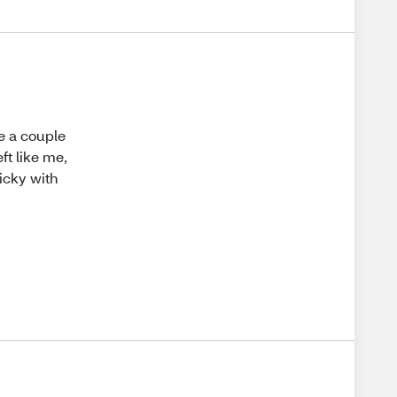
se a couple
ft like me,
icky with