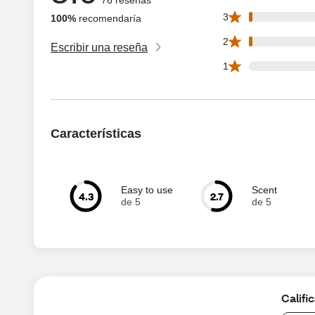
1 3 star reviews ou
3
100%
recomendaría
1 2 star reviews ou
2
Escribir una reseña
0 1 star reviews ou
1
Características
Easy to use
Scent
4.3
2.7
de 5
de 5
Califi