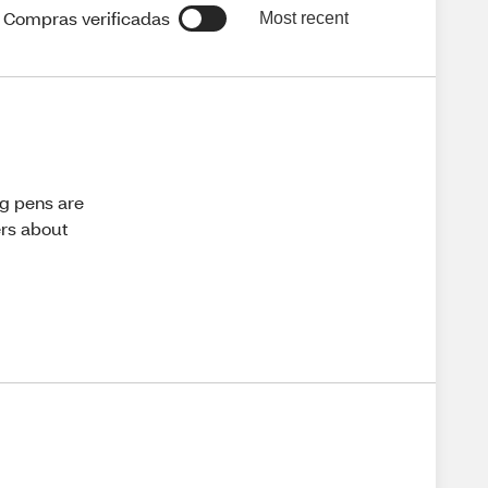
Compras verificadas
Most recent
ng pens are
ers about