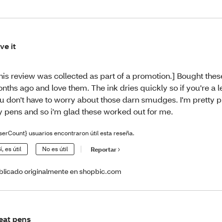
ve it
his review was collected as part of a promotion.] Bought the
nths ago and love them. The ink dries quickly so if you're a le
u don't have to worry about those darn smudges. I'm pretty p
 pens and so i'm glad these worked out for me.
serCount} usuarios encontraron útil esta reseña.
í, es útil
No es útil
Reportar
blicado originalmente en shopbic.com
eat pens