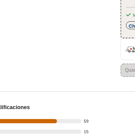
I
Ch
ificaciones
out of 76 reviews
59
out of 76 reviews
15