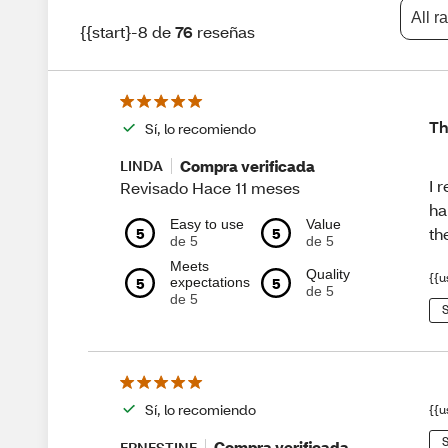
All r
{{start}-8 de
76
reseñas
Th
Sí, lo recomiendo
Compra verificada
LINDA
I 
Revisado Hace 11 meses
ha
Easy to use
Value
5
5
th
de 5
de 5
Meets
Quality
{{u
5
5
expectations
de 5
de 5
S
Sí, lo recomiendo
{{u
S
Compra verificada
ERNESTINE