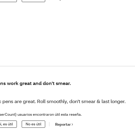
ns work great and don't smear.
c pens are great. Roll smoothly, don't smear & last longer.
serCount} usuarios encontraron útil esta reseña.
í, es útil
No es útil
Reportar