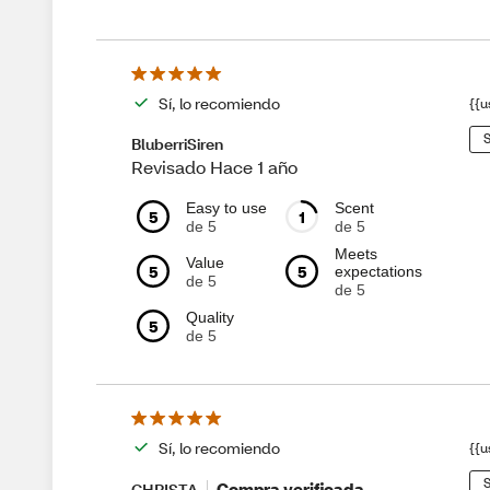
Sí, lo recomiendo
{{u
S
BluberriSiren
Revisado Hace 1 año
Easy to use
Scent
5
1
de 5
de 5
Meets
Value
5
5
expectations
de 5
de 5
Quality
5
de 5
Sí, lo recomiendo
{{u
S
Compra verificada
CHRISTA