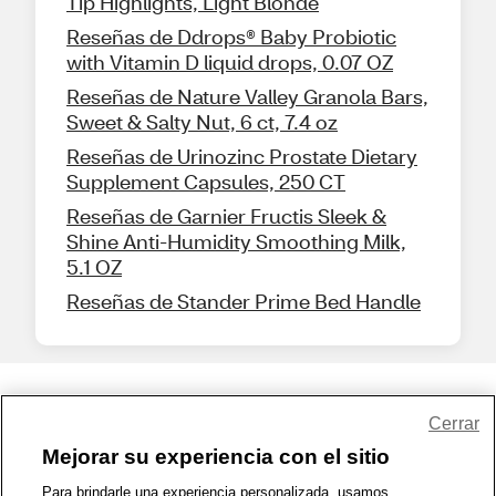
Tip Highlights, Light Blonde
Reseñas de Ddrops® Baby Probiotic
with Vitamin D liquid drops, 0.07 OZ
Reseñas de Nature Valley Granola Bars,
Sweet & Salty Nut, 6 ct, 7.4 oz
Reseñas de Urinozinc Prostate Dietary
Supplement Capsules, 250 CT
Reseñas de Garnier Fructis Sleek &
Shine Anti-Humidity Smoothing Milk,
5.1 OZ
Reseñas de Stander Prime Bed Handle
Share Feedback
Cerrar
Mejorar su experiencia con el sitio
1-800-679-9691
|
Contáctenos
|
Términos de Uso
|
Accesibilidad
|
Para brindarle una experiencia personalizada, usamos