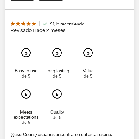
Sí, lo recomiendo
Revisado Hace 2 meses
5
5
5
Easy to use
Long lasting
Value
de 5
de 5
de 5
5
5
Meets
Quality
expectations
de 5
de 5
{{userCount} usuarios encontraron útil esta reseña.