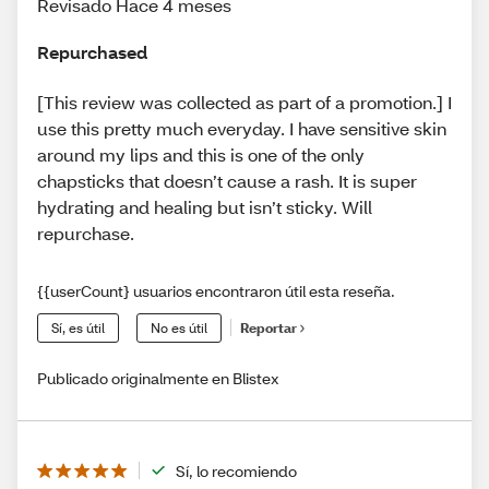
Revisado Hace 4 meses
Repurchased
[This review was collected as part of a promotion.] I
use this pretty much everyday. I have sensitive skin
around my lips and this is one of the only
chapsticks that doesn’t cause a rash. It is super
hydrating and healing but isn’t sticky. Will
repurchase.
{{userCount} usuarios encontraron útil esta reseña.
Sí, es útil
No es útil
Reportar
Publicado originalmente en Blistex
Sí, lo recomiendo