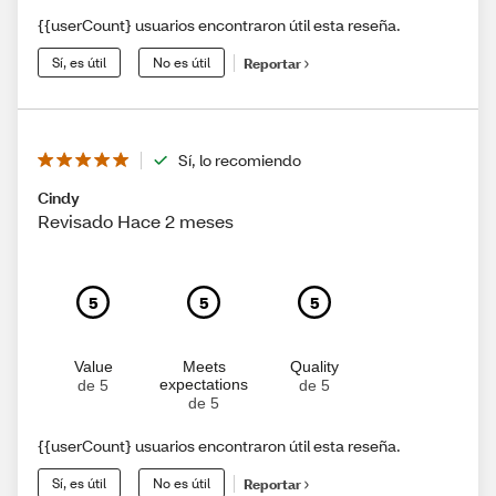
{{userCount} usuarios encontraron útil esta reseña.
Sí, es útil
No es útil
Reportar
Sí, lo recomiendo
Cindy
Revisado Hace 2 meses
5
5
5
Value
Meets
Quality
expectations
de 5
de 5
de 5
{{userCount} usuarios encontraron útil esta reseña.
Sí, es útil
No es útil
Reportar