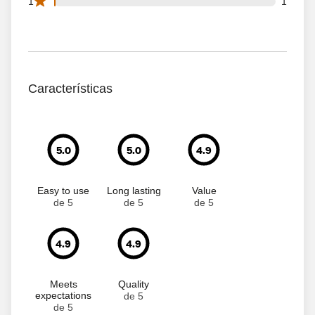
1 1 star reviews out of 196 reviews
1
1
Características
5.0
5.0
4.9
Easy to use
Long lasting
Value
de 5
de 5
de 5
4.9
4.9
Meets
Quality
expectations
de 5
de 5