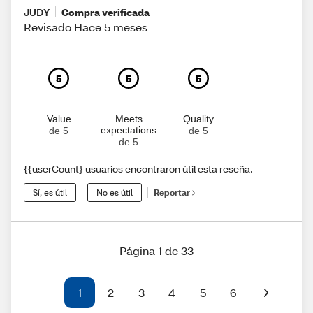
JUDY
Compra verificada
Revisado Hace 5 meses
5
5
5
Value
Meets
Quality
expectations
de 5
de 5
de 5
{{userCount} usuarios encontraron útil esta reseña.
Sí, es útil
No es útil
Reportar
Página 1 de 33
1
2
3
4
5
6