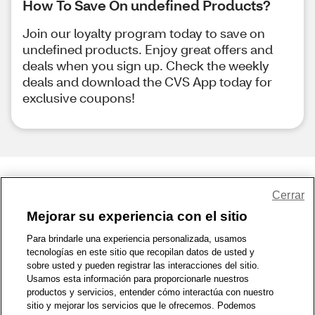
How To Save On undefined Products?
Join our loyalty program today to save on
undefined products. Enjoy great offers and
deals when you sign up. Check the weekly
deals and download the CVS App today for
exclusive coupons!
Share Feedback
Cerrar
Mejorar su experiencia con el sitio
1-800-679-9691
|
Contáctenos
|
Términos de Uso
|
Accesibilidad
|
Para brindarle una experiencia personalizada, usamos
tecnologías en este sitio que recopilan datos de usted y
Política de Privacidad
|
WA Privacy Policy
|
Mapa del sitio
|
sobre usted y pueden registrar las interacciones del sitio.
Zona de Bienestar
|
© 1999 - 2026 CVS.com
Usamos esta información para proporcionarle nuestros
productos y servicios, entender cómo interactúa con nuestro
sitio y mejorar los servicios que le ofrecemos. Podemos