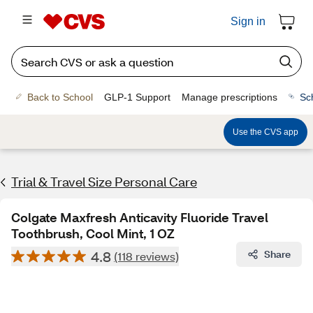
Sign in
Back to School
GLP-1 Support
Manage prescriptions
Sc
Use the CVS app
Trial & Travel Size Personal Care
Colgate Maxfresh Anticavity Fluoride Travel
Toothbrush, Cool Mint, 1 OZ
4.8
Share
(118 reviews)