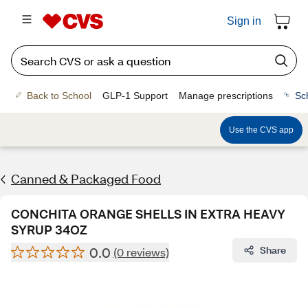
Sign in
Back to School
GLP-1 Support
Manage prescriptions
Sc
Use the CVS app
Canned & Packaged Food
CONCHITA ORANGE SHELLS IN EXTRA HEAVY
SYRUP 34OZ
0.0
Share
(0 reviews)