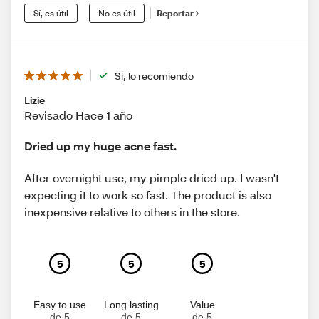
Sí, es útil
No es útil
Reportar
Sí, lo recomiendo
Lizie
Revisado Hace 1 año
Dried up my huge acne fast.
After overnight use, my pimple dried up. I wasn't
expecting it to work so fast. The product is also
inexpensive relative to others in the store.
5
5
5
Easy to use
Long lasting
Value
de 5
de 5
de 5