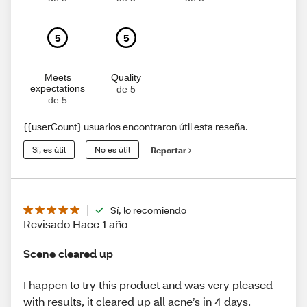
5
5
Meets
Quality
expectations
de 5
de 5
{{userCount} usuarios encontraron útil esta reseña.
Sí, es útil
No es útil
Reportar
Sí, lo recomiendo
Revisado Hace 1 año
Scene cleared up
I happen to try this product and was very pleased
with results, it cleared up all acne’s in 4 days.