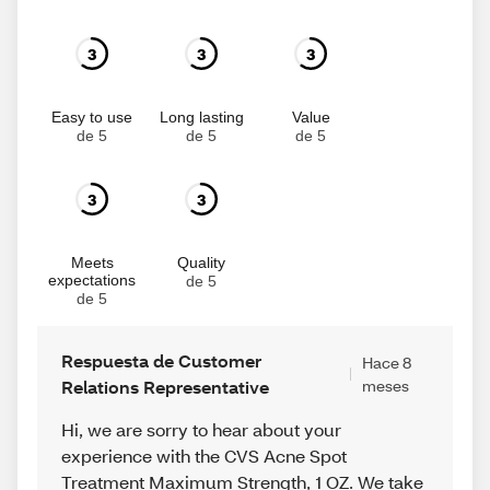
3
3
3
Easy to use
Long lasting
Value
de 5
de 5
de 5
3
3
Meets
Quality
expectations
de 5
de 5
Respuesta de Customer
Hace 8
Relations Representative
meses
Hi, we are sorry to hear about your
experience with the CVS Acne Spot
Treatment Maximum Strength, 1 OZ. We take