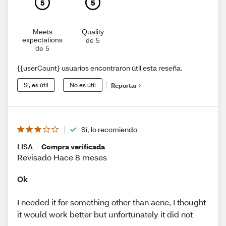
5
5
Meets
Quality
expectations
de 5
de 5
{{userCount} usuarios encontraron útil esta reseña.
Sí, es útil
No es útil
Reportar
Sí, lo recomiendo
LISA
Compra verificada
Revisado Hace 8 meses
Ok
I needed it for something other than acne, I thought
it would work better but unfortunately it did not