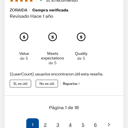
Sí, lo recomiendo
ZORAIDA
Compra verificada
Revisado Hace 1 año
5
5
5
Value
Meets
Quality
expectations
de 5
de 5
de 5
{{userCount} usuarios encontraron útil esta reseña.
Sí, es útil
No es útil
Reportar
Página 1 de 18
1
2
3
4
5
6