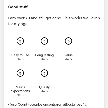
Good stuff
I am over 70 and still get acne. This works well even
for my age.
5
5
5
Easy to use
Long lasting
Value
de 5
de 5
de 5
5
5
Meets
Quality
expectations
de 5
de 5
{{userCount} usuarios encontraron útil esta reseña.