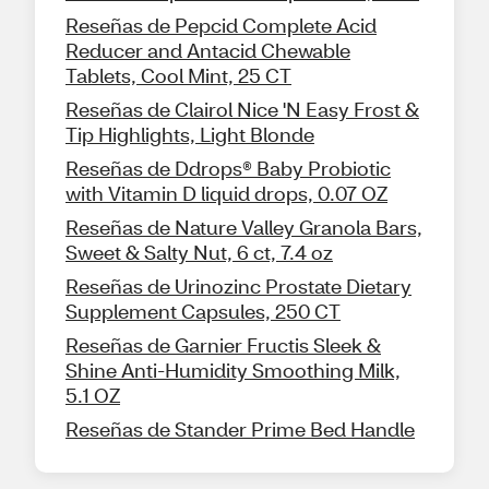
Reseñas de Pepcid Complete Acid
Reducer and Antacid Chewable
Tablets, Cool Mint, 25 CT
Reseñas de Clairol Nice 'N Easy Frost &
Tip Highlights, Light Blonde
Reseñas de Ddrops® Baby Probiotic
with Vitamin D liquid drops, 0.07 OZ
Reseñas de Nature Valley Granola Bars,
Sweet & Salty Nut, 6 ct, 7.4 oz
Reseñas de Urinozinc Prostate Dietary
Supplement Capsules, 250 CT
Reseñas de Garnier Fructis Sleek &
Shine Anti-Humidity Smoothing Milk,
5.1 OZ
Reseñas de Stander Prime Bed Handle