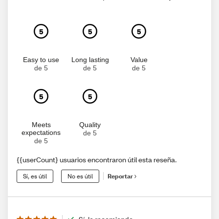
5
5
5
Easy to use
Long lasting
Value
de 5
de 5
de 5
5
5
Meets
Quality
expectations
de 5
de 5
{{userCount} usuarios encontraron útil esta reseña.
Sí, es útil
No es útil
Reportar