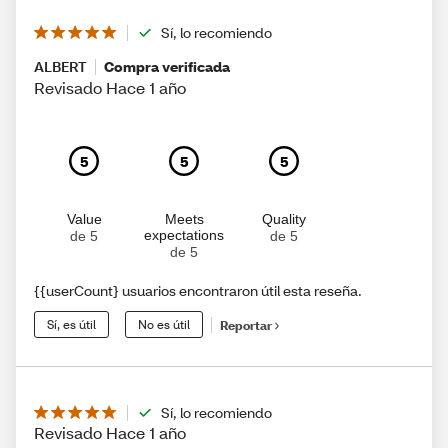
Sí, lo recomiendo
ALBERT
Compra verificada
Revisado Hace 1 año
5
5
5
Value
Meets
Quality
expectations
de 5
de 5
de 5
{{userCount} usuarios encontraron útil esta reseña.
Sí, es útil
No es útil
Reportar
Sí, lo recomiendo
Revisado Hace 1 año