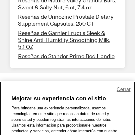
Reseñas de Nature Valley Granola Bars,
Sweet & Salty Nut, 6 ct, 7.4 oz
Reseñas de Urinozinc Prostate Dietary
Supplement Capsules, 250 CT
Reseñas de Garnier Fructis Sleek &
Shine Anti-Humidity Smoothing Milk,
5.1 OZ
Reseñas de Stander Prime Bed Handle
Share Feedback
Cerrar
Mejorar su experiencia con el sitio
1-800-679-9691
|
Contáctenos
|
Términos de Uso
|
Accesibilidad
|
Para brindarle una experiencia personalizada, usamos
tecnologías en este sitio que recopilan datos de usted y
Política de Privacidad
|
WA Privacy Policy
|
Mapa del sitio
|
sobre usted y pueden registrar las interacciones del sitio.
Zona de Bienestar
|
© 1999 - 2026 CVS.com
Usamos esta información para proporcionarle nuestros
productos y servicios, entender cómo interactúa con nuestro