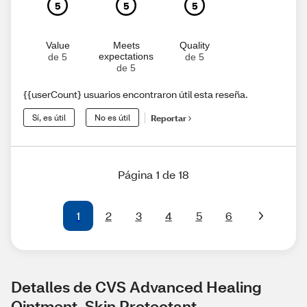
5
5
5
Value
Meets
Quality
expectations
de 5
de 5
de 5
{{userCount} usuarios encontraron útil esta reseña.
Sí, es útil
No es útil
Reportar
Página 1 de 18
1
2
3
4
5
6
Detalles de CVS Advanced Healing 
Ointment, Skin Protectant