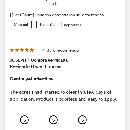
de 5
{{userCount} usuarios encontraron útil esta reseña.
Sí, es útil
No es útil
Reportar
Sí, lo recomiendo
JOSEPH
Compra verificada
Revisado Hace 8 meses
Gentle yet effective
The sores I had. started to clear in a few days of
application. Product is odorless and easy to apply.
5
5
5