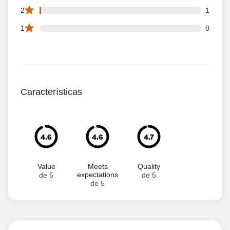
1 2 star reviews out of 106 reviews
2
1
0 1 star reviews out of 106 reviews
1
0
Características
4.6
4.6
4.7
Value
Meets
Quality
expectations
de 5
de 5
de 5