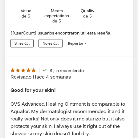
Value
Meets
Quality
expectations
de 5
de 5
de 5
{{userCount} usuarios encontraron útil esta reseña.
Sí, es útil
No es útil
Reportar
Sí, lo recomiendo
Revisado Hace 4 semanas
Good for your skin!
CVS Advanced Healing Ointment is comparable to
Aquafor. My dermatologist recommended it and it
really works! Not only does it moisturize but it also
protects your skin. I always use it right out of the
shower so my skin doesn’t feel dry.