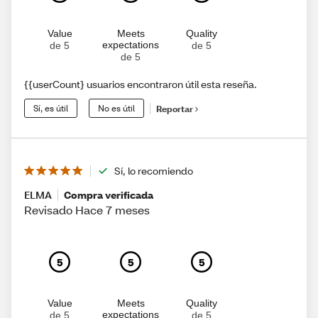
Value
Meets
Quality
expectations
de 5
de 5
de 5
{{userCount} usuarios encontraron útil esta reseña.
Sí, es útil
No es útil
Reportar
Sí, lo recomiendo
ELMA
Compra verificada
Revisado Hace 7 meses
5
5
5
Value
Meets
Quality
expectations
de 5
de 5