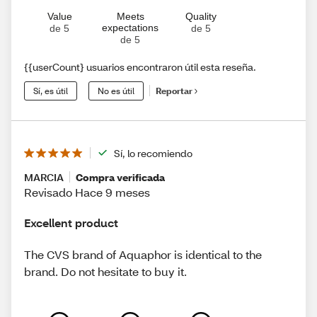
Value
Meets
Quality
expectations
de 5
de 5
de 5
{{userCount} usuarios encontraron útil esta reseña.
Sí, es útil
No es útil
Reportar
Sí, lo recomiendo
MARCIA
Compra verificada
Revisado Hace 9 meses
Excellent product
The CVS brand of Aquaphor is identical to the
brand. Do not hesitate to buy it.