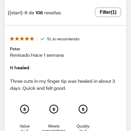
{{start}-8 de
106
reseñas
Filter
(1)
Sí, lo recomiendo
Peter
Revisado Hace 1 semana
It healed
Three cuts in my finger tip was healed in about 3
days. Quick and felt good.
5
5
5
Value
Meets
Quality
expectations
de 5
de 5