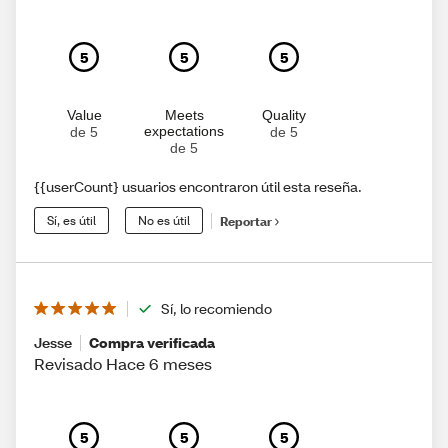
5
5
5
Value
Meets
Quality
expectations
de 5
de 5
de 5
{{userCount} usuarios encontraron útil esta reseña.
Sí, es útil
No es útil
Reportar
Sí, lo recomiendo
Jesse
Compra verificada
Revisado Hace 6 meses
5
5
5