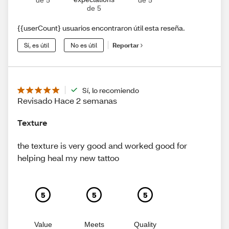
de 5
{{userCount} usuarios encontraron útil esta reseña.
Sí, es útil
No es útil
Reportar
Sí, lo recomiendo
Revisado Hace 2 semanas
Texture
the texture is very good and worked good for
helping heal my new tattoo
5
5
5
Value
Meets
Quality