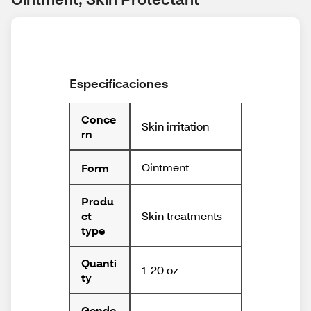
Especificaciones
Conce
Skin irritation
rn
Ointment
Form
Produ
Skin treatments
ct
type
Quanti
1-20 oz
ty
Gende