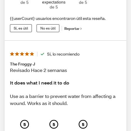
expectations
de 5
de 5
de 5
{{userCount} usuarios encontraron útil esta reseña.
Sí, es útil
No es útil
Reportar
Sí, lo recomiendo
The Froggy J
Revisado Hace 2 semanas
It does what I need it to do
Use as a barrier to prevent water from affecting a
wound. Works as it should.
5
5
5