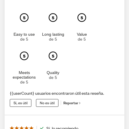
5
5
5
Easy to use
Long lasting
Value
de 5
de 5
de 5
5
5
Meets
Quality
expectations
de 5
de 5
{{userCount} usuarios encontraron útil esta reseña.
Sí, es útil
No es útil
Reportar
Sí, lo recomiendo