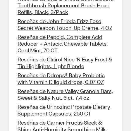
Toothbrush Replacement Brush Head
Refills, Black, 3/Pack
Reseñas de John Frieda Frizz Ease
Secret Weapon Touch-Up Creme, 4 OZ
Reseñas de Pepcid, Complete Acid
Reducer + Antacid Chewable Tablets,
Cool Mint, 70 CT
Reseñas de Clairol Nice 'N Easy Frost &
Tip Highlights, Light Blonde
Reseñas de Ddrops® Baby Probiotic
with Vitamin D liquid drops, 0.07 OZ
Reseñas de Nature Valley Granola Bars,
Sweet & Salty Nut, 6 ct, 7.4 oz
Reseñas de Urinozinc Prostate Dietary
Supplement Capsules, 250 CT
Reseñas de Garnier Fructis Sleek &
Shine Anti-Humidity Smoothing Milk,