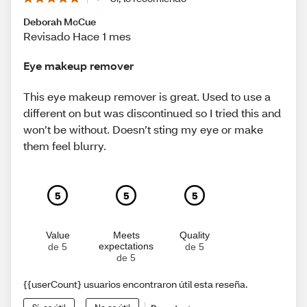
Deborah McCue
Revisado Hace 1 mes
Eye makeup remover
This eye makeup remover is great. Used to use a
different on but was discontinued so I tried this and
won’t be without. Doesn’t sting my eye or make
them feel blurry.
5
5
5
Value
Meets
Quality
expectations
de 5
de 5
de 5
{{userCount} usuarios encontraron útil esta reseña.