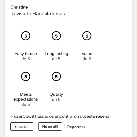
Christine
Revisado Hace 4 meses
5
5
5
Easy to use
Long lasting
Value
de 5
de 5
de 5
5
5
Meets
Quality
expectations
de 5
de 5
{{userCount} usuarios encontraron útil esta reseña.
Sí, es útil
No es útil
Reportar