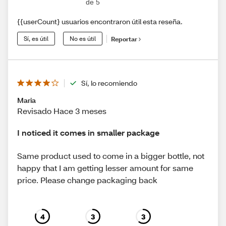
de 5
{{userCount} usuarios encontraron útil esta reseña.
Sí, es útil
No es útil
Reportar
Sí, lo recomiendo
Maria
Revisado Hace 3 meses
I noticed it comes in smaller package
Same product used to come in a bigger bottle, not
happy that I am getting lesser amount for same
price. Please change packaging back
4
3
3