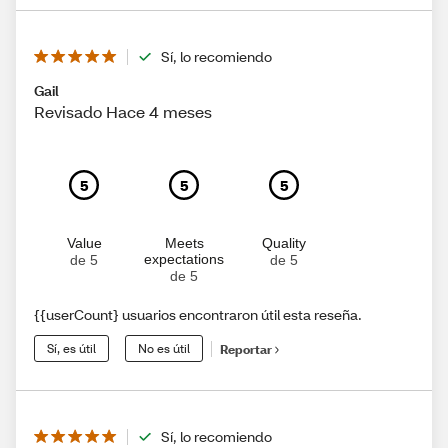
Sí, lo recomiendo
Gail
Revisado Hace 4 meses
5
5
5
Value
Meets
Quality
expectations
de 5
de 5
de 5
{{userCount} usuarios encontraron útil esta reseña.
Sí, es útil
No es útil
Reportar
Sí, lo recomiendo