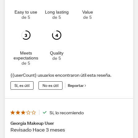
Easy to use
Long lasting
Value
de 5
de 5
de 5
3
4
Meets
Quality
expectations
de 5
de 5
{{userCount} usuarios encontraron útil esta reseña.
Sí, es útil
No es útil
Reportar
Sí, lo recomiendo
Georgia Makeup User
Revisado Hace 3 meses