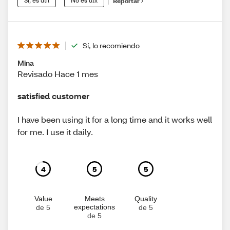
Sí, es útil
No es útil
Reportar
Sí, lo recomiendo
Mina
Revisado Hace 1 mes
satisfied customer
I have been using it for a long time and it works well
for me. I use it daily.
4
5
5
Value
Meets
Quality
expectations
de 5
de 5
de 5