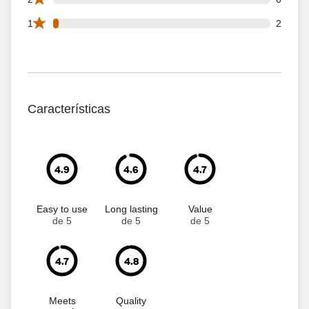
2 1 star reviews out of 81 reviews
1
2
Características
4.9
4.6
4.7
Easy to use
Long lasting
Value
de 5
de 5
de 5
4.7
4.8
Meets
Quality