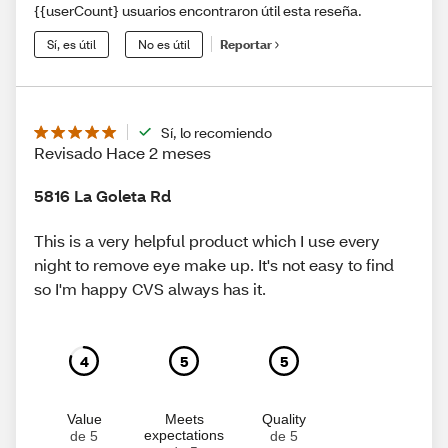
{{userCount} usuarios encontraron útil esta reseña.
Sí, es útil
No es útil
Reportar
Sí, lo recomiendo
Revisado Hace 2 meses
5816 La Goleta Rd
This is a very helpful product which I use every
night to remove eye make up. It's not easy to find
so I'm happy CVS always has it.
4
5
5
Value
Meets
Quality
expectations
de 5
de 5