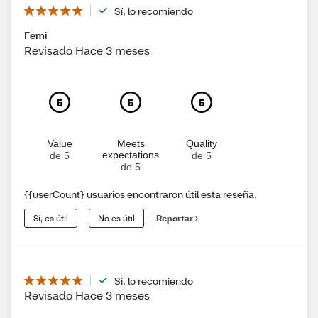
Sí, lo recomiendo
Femi
Revisado Hace 3 meses
5
5
5
Value
Meets
Quality
expectations
de 5
de 5
de 5
{{userCount} usuarios encontraron útil esta reseña.
Sí, es útil
No es útil
Reportar
Sí, lo recomiendo
Revisado Hace 3 meses