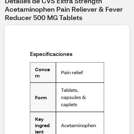
Detalles de CVS Extra Strength 
Acetaminophen Pain Reliever & Fever 
Reducer 500 MG Tablets
Especificaciones
Conce
Pain relief
rn
Tablets,
capsules &
Form
caplets
Key
Acetaminophen
ingred
ient