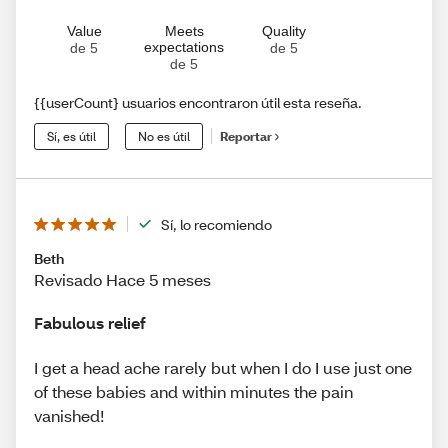
Value
Meets
Quality
expectations
de 5
de 5
de 5
{{userCount} usuarios encontraron útil esta reseña.
Sí, es útil
No es útil
Reportar
Sí, lo recomiendo
Beth
Revisado Hace 5 meses
Fabulous relief
I get a head ache rarely but when I do I use just one
of these babies and within minutes the pain
vanished!