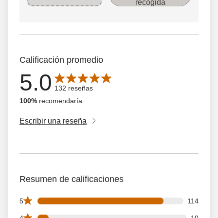
recogida
Calificación promedio
5.0
Average rating is 5.0 out of 5 stars with 132 reseñas
132 reseñas
100%
recomendaría
Escribir una reseña
Resumen de calificaciones
114 5 star reviews out of 132 reviews
5
114
10 4 star reviews out of 132 reviews
4
10