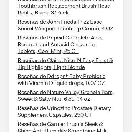
Toothbrush Replacement Brush Head
Refills, Black, 3/Pack
Reseñas de John Frieda Frizz Ease
Secret Weapon Touch-Up Creme, 4 OZ
Reseñas de Pepcid Complete Acid
Reducer and Antacid Chewable
Tablets, Cool Mint, 25 CT
Reseñas de Clairol Nice 'N Easy Frost &
Tip Highlights, Light Blonde
Reseñas de Ddrops® Baby Probiotic
with Vitamin D liquid drops, 0.07 OZ
Reseñas de Nature Valley Granola Bars,
Sweet & Salty Nut, 6 ct, 7.4 oz
Reseñas de Urinozinc Prostate Dietary
Supplement Capsules, 250 CT
Reseñas de Garnier Fructis Sleek &
Shine Anti-Humidity Smoothing Milk,