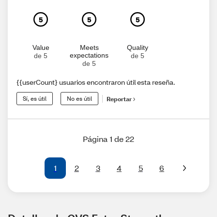
5
5
5
Value
Meets
Quality
expectations
de 5
de 5
de 5
{{userCount} usuarios encontraron útil esta reseña.
Sí, es útil
No es útil
Reportar
Página 1 de 22
1
2
3
4
5
6