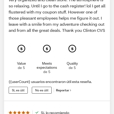
so relaxing. Until I go to the cash register! lol I get all
flustered with my coupon stuff. However one of
those pleasant employees helps me figure it out. I
leave with a smile from my adventure checking out
and from all the great deals. Thank you Clinton CVS
5
5
5
Value
Meets
Quality
expectations
de 5
de 5
de 5
{{userCount} usuarios encontraron útil esta reseña.
Sí, es útil
No es útil
Reportar
Sí, lo recomiendo