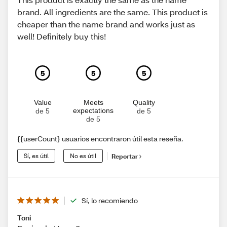
brand. All ingredients are the same. This product is
cheaper than the name brand and works just as
well! Definitely buy this!
5
5
5
Value
Meets
Quality
expectations
de 5
de 5
de 5
{{userCount} usuarios encontraron útil esta reseña.
Sí, es útil
No es útil
Reportar
Sí, lo recomiendo
Toni