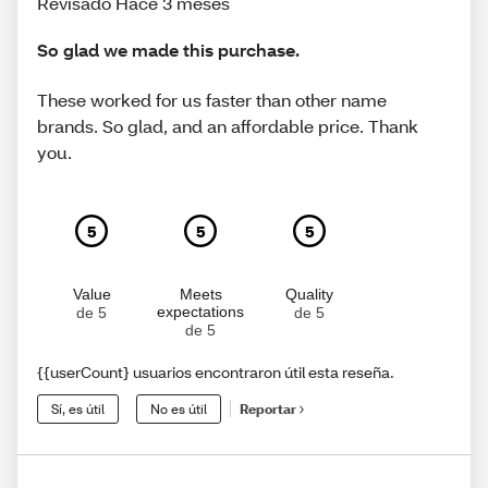
Revisado Hace 3 meses
So glad we made this purchase.
These worked for us faster than other name
brands. So glad, and an affordable price. Thank
you.
5
5
5
Value
Meets
Quality
expectations
de 5
de 5
de 5
{{userCount} usuarios encontraron útil esta reseña.
Sí, es útil
No es útil
Reportar