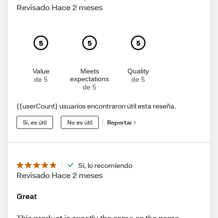
Revisado Hace 2 meses
5
5
5
Value
Meets
Quality
expectations
de 5
de 5
de 5
{{userCount} usuarios encontraron útil esta reseña.
Sí, es útil
No es útil
Reportar
Sí, lo recomiendo
Revisado Hace 2 meses
Great
This product is exactly the same as the name