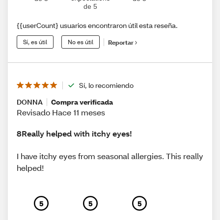
de 5
{{userCount} usuarios encontraron útil esta reseña.
Sí, es útil
No es útil
Reportar
Sí, lo recomiendo
DONNA
Compra verificada
Revisado Hace 11 meses
8Really helped with itchy eyes!
I have itchy eyes from seasonal allergies. This really
helped!
5
5
5