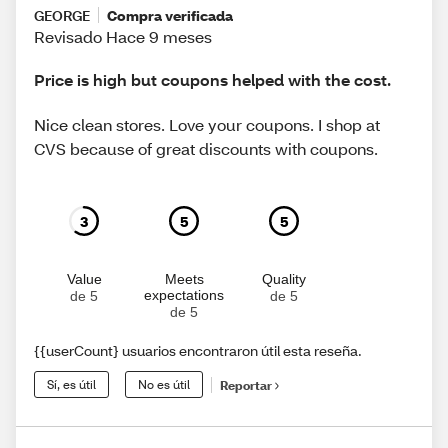
GEORGE
Compra verificada
Revisado Hace 9 meses
Price is high but coupons helped with the cost.
Nice clean stores. Love your coupons. I shop at
CVS because of great discounts with coupons.
3
5
5
Value
Meets
Quality
expectations
de 5
de 5
de 5
{{userCount} usuarios encontraron útil esta reseña.
Sí, es útil
No es útil
Reportar