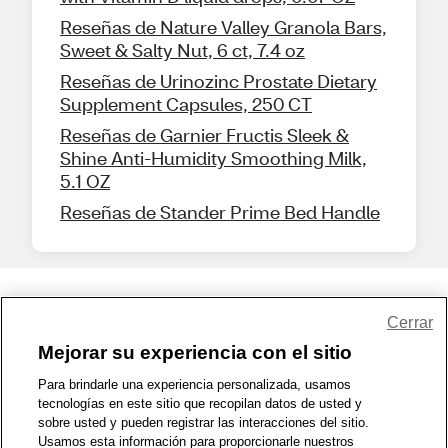
Reseñas de Nature Valley Granola Bars,
Sweet & Salty Nut, 6 ct, 7.4 oz
Reseñas de Urinozinc Prostate Dietary
Supplement Capsules, 250 CT
Reseñas de Garnier Fructis Sleek &
Shine Anti-Humidity Smoothing Milk,
5.1 OZ
Reseñas de Stander Prime Bed Handle
Share Feedback
Cerrar
Mejorar su experiencia con el sitio
1-800-679-9691
|
Contáctenos
|
Términos de Uso
|
Accesibilidad
|
Para brindarle una experiencia personalizada, usamos
tecnologías en este sitio que recopilan datos de usted y
Política de Privacidad
|
WA Privacy Policy
|
Mapa del sitio
|
sobre usted y pueden registrar las interacciones del sitio.
Zona de Bienestar
|
© 1999 - 2026 CVS.com
Usamos esta información para proporcionarle nuestros