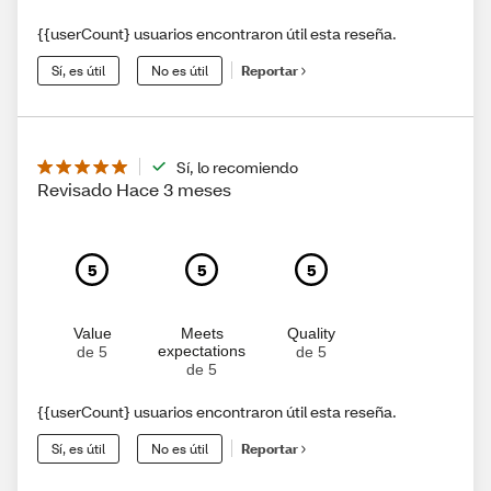
{{userCount} usuarios encontraron útil esta reseña.
Sí, es útil
No es útil
Reportar
Sí, lo recomiendo
Revisado Hace 3 meses
5
5
5
Value
Meets
Quality
expectations
de 5
de 5
de 5
{{userCount} usuarios encontraron útil esta reseña.
Sí, es útil
No es útil
Reportar