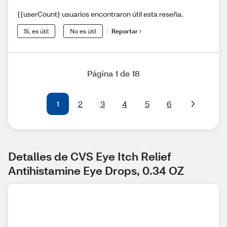
{{userCount} usuarios encontraron útil esta reseña.
Sí, es útil
No es útil
Reportar
Página 1 de 18
1
2
3
4
5
6
Detalles de CVS Eye Itch Relief 
Antihistamine Eye Drops, 0.34 OZ