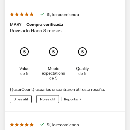
Sí, lo recomiendo
MARY
Compra verificada
Revisado Hace 8 meses
5
5
5
Value
Meets
Quality
expectations
de 5
de 5
de 5
{{userCount} usuarios encontraron útil esta reseña.
Sí, es útil
No es útil
Reportar
Sí, lo recomiendo