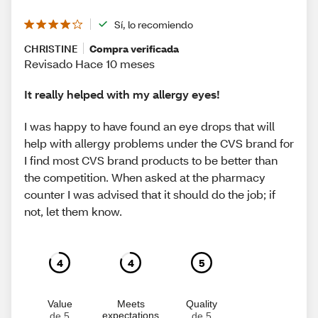
Sí, lo recomiendo
CHRISTINE
Compra verificada
Revisado Hace 10 meses
It really helped with my allergy eyes!
I was happy to have found an eye drops that will
help with allergy problems under the CVS brand for
I find most CVS brand products to be better than
the competition. When asked at the pharmacy
counter I was advised that it should do the job; if
not, let them know.
4
4
5
Value
Meets
Quality
expectations
de 5
de 5