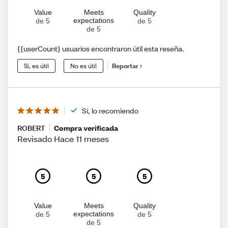
Value
Meets
Quality
expectations
de 5
de 5
de 5
{{userCount} usuarios encontraron útil esta reseña.
Sí, es útil
No es útil
Reportar
Sí, lo recomiendo
ROBERT
Compra verificada
Revisado Hace 11 meses
5
5
5
Value
Meets
Quality
expectations
de 5
de 5
de 5