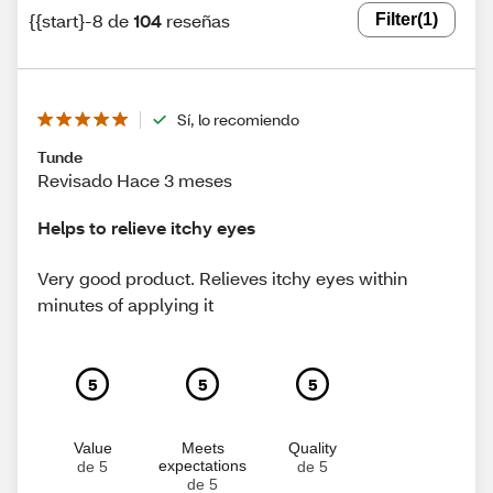
{{start}-8 de
104
reseñas
Filter
(1)
Sí, lo recomiendo
Tunde
Revisado Hace 3 meses
Helps to relieve itchy eyes
Very good product. Relieves itchy eyes within
minutes of applying it
5
5
5
Value
Meets
Quality
expectations
de 5
de 5
de 5