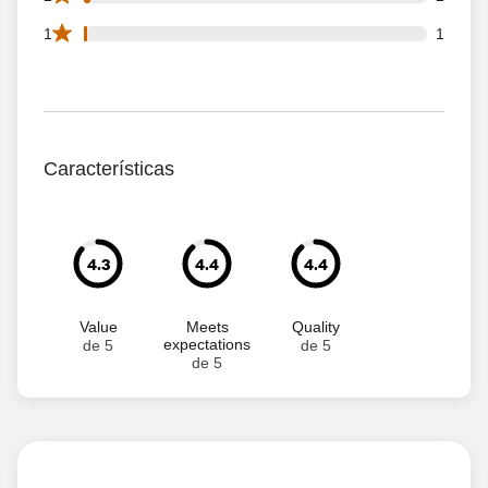
1 1 star reviews out of 104 reviews
1
1
Características
4.3
4.4
4.4
Value
Meets
Quality
expectations
de 5
de 5
de 5