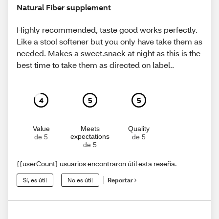
Natural Fiber supplement
Highly recommended, taste good works perfectly.
Like a stool softener but you only have take them as
needed. Makes a sweet.snack at night as this is the
best time to take them as directed on label..
4
5
5
Value
Meets
Quality
expectations
de 5
de 5
de 5
{{userCount} usuarios encontraron útil esta reseña.
Sí, es útil
No es útil
Reportar