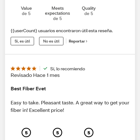
Value
Meets
Quality
expectations
de 5
de 5
de 5
{{userCount} usuarios encontraron útil esta reseña.
Sí, es útil
No es útil
Reportar
Sí, lo recomiendo
Revisado Hace 1 mes
Best Fiber Evet
Easy to take. Pleasant taste. A great way to get your
fiber in! Excellent price!
5
5
5