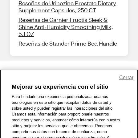
Reseñas de Urinozinc Prostate Dietary
Supplement Capsules, 250 CT
Reseñas de Garnier Fructis Sleek &
Shine Anti-Humidity Smoothing Milk,
5.1 OZ
Reseñas de Stander Prime Bed Handle
Share Feedback
Cerrar
Mejorar su experiencia con el sitio
1-800-679-9691
|
Contáctenos
|
Términos de Uso
|
Accesibilidad
|
Para brindarle una experiencia personalizada, usamos
tecnologías en este sitio que recopilan datos de usted y
Política de Privacidad
|
WA Privacy Policy
|
Mapa del sitio
|
sobre usted y pueden registrar las interacciones del sitio.
Zona de Bienestar
|
© 1999 - 2026 CVS.com
Usamos esta información para proporcionarle nuestros
productos y servicios, entender cómo interactúa con nuestro
sitio y mejorar los servicios que le ofrecemos. Podemos
compartir sus datos con terceros de confianza, como
nuestros socios de comercialización e investigación. Al