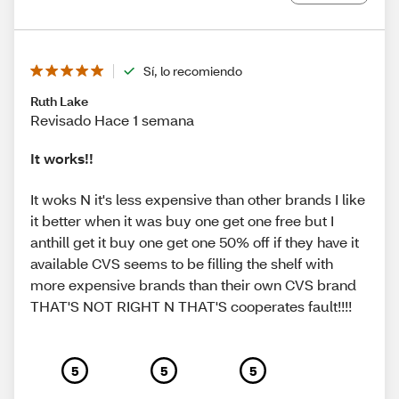
Sí, lo recomiendo
Ruth Lake
Revisado Hace 1 semana
It works!!
It woks N it's less expensive than other brands I like
it better when it was buy one get one free but I
anthill get it buy one get one 50% off if they have it
available CVS seems to be filling the shelf with
more expensive brands than their own CVS brand
THAT'S NOT RIGHT N THAT'S cooperates fault!!!!
5
5
5