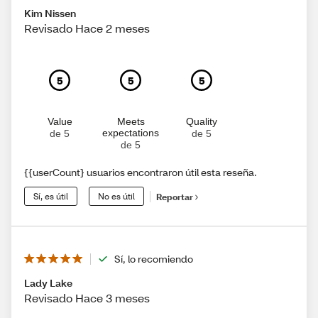
Kim Nissen
Revisado Hace 2 meses
5
5
5
Value
Meets
Quality
expectations
de 5
de 5
de 5
{{userCount} usuarios encontraron útil esta reseña.
Sí, es útil
No es útil
Reportar
Sí, lo recomiendo
Lady Lake
Revisado Hace 3 meses