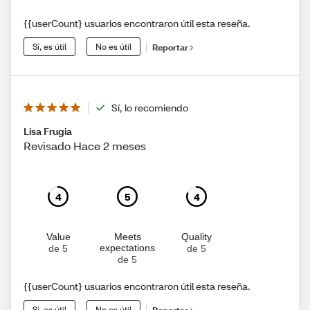
{{userCount} usuarios encontraron útil esta reseña.
Sí, es útil
No es útil
Reportar
Sí, lo recomiendo
Lisa Frugia
Revisado Hace 2 meses
4
5
4
Value
Meets
Quality
expectations
de 5
de 5
de 5
{{userCount} usuarios encontraron útil esta reseña.
Sí, es útil
No es útil