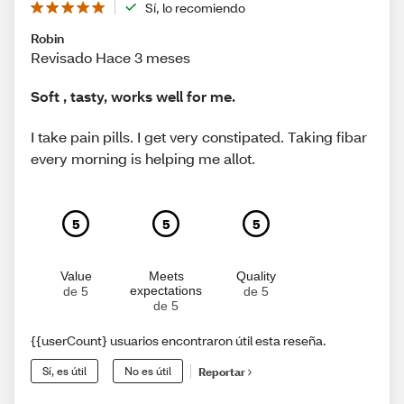
Sí, lo recomiendo
Robin
Revisado Hace 3 meses
Soft , tasty, works well for me.
I take pain pills. I get very constipated. Taking fibar
every morning is helping me allot.
5
5
5
Value
Meets
Quality
expectations
de 5
de 5
de 5
{{userCount} usuarios encontraron útil esta reseña.
Sí, es útil
No es útil
Reportar