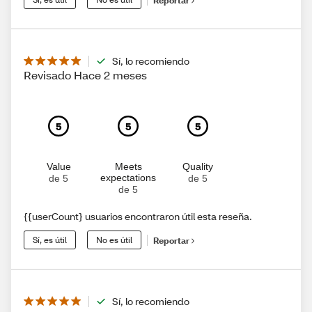
Reportar
Sí, lo recomiendo
Revisado Hace 2 meses
5
5
5
Value
Meets
Quality
expectations
de 5
de 5
de 5
{{userCount} usuarios encontraron útil esta reseña.
Sí, es útil
No es útil
Reportar
Sí, lo recomiendo