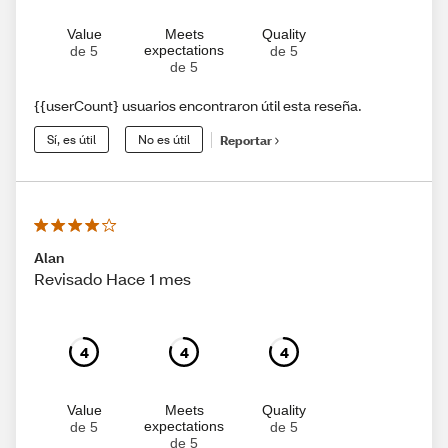
Value
Meets
Quality
expectations
de 5
de 5
de 5
{{userCount} usuarios encontraron útil esta reseña.
Sí, es útil
No es útil
Reportar
Alan
Revisado Hace 1 mes
4
4
4
Value
Meets
Quality
expectations
de 5
de 5
de 5