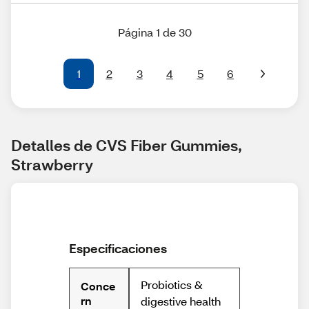
Página 1 de 30
1
2
3
4
5
6
Detalles de CVS Fiber Gummies, 
Strawberry
Especificaciones
Probiotics &
Conce
rn
digestive health