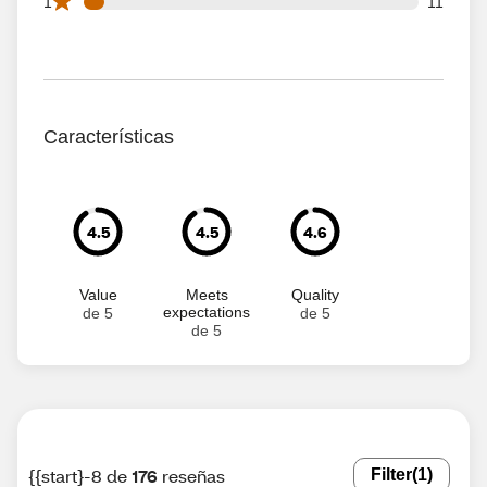
11 1 star reviews out of 176 reviews
1
11
Características
4.5
4.5
4.6
Value
Meets
Quality
expectations
de 5
de 5
de 5
{{start}-8 de
176
reseñas
Filter
(1)