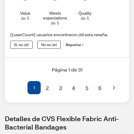
Value
Meets
Quality
expectations
de 5
de 5
de 5
{{userCount} usuarios encontraron útil esta reseña.
Sí, es útil
No es útil
Reportar
Página 1 de 31
1
2
3
4
5
6
Detalles de CVS Flexible Fabric Anti-
Bacterial Bandages