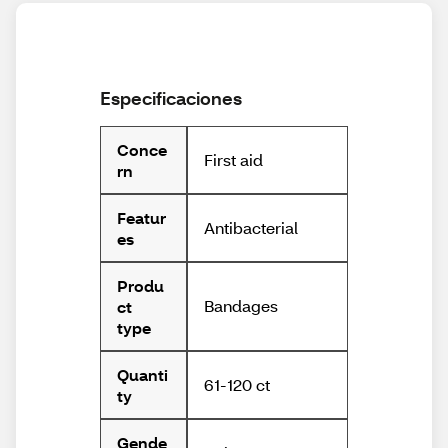
Especificaciones
Conce
First aid
rn
Featur
Antibacterial
es
Produ
Bandages
ct
type
Quanti
61-120 ct
ty
Gende