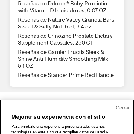
Reseñas de Ddrops® Baby Probiotic
with Vitamin D liquid drops, 0.07 OZ
Reseñas de Nature Valley Granola Bars,
Sweet & Salty Nut, 6 ct, 7.4 oz
Reseñas de Urinozinc Prostate Dietary
Supplement Capsules, 250 CT
Reseñas de Garnier Fructis Sleek &
Shine Anti-Humidity Smoothing Milk,
5.1 OZ
Reseñas de Stander Prime Bed Handle
Share Feedback
Cerrar
Mejorar su experiencia con el sitio
1-800-679-9691
|
Contáctenos
|
Términos de Uso
|
Accesibilidad
|
Para brindarle una experiencia personalizada, usamos
tecnologías en este sitio que recopilan datos de usted y
Política de Privacidad
|
WA Privacy Policy
|
Mapa del sitio
|