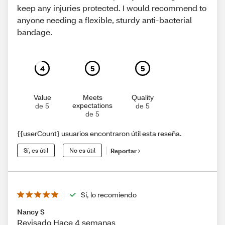
keep any injuries protected. I would recommend to
anyone needing a flexible, sturdy anti-bacterial
bandage.
4
5
5
Value
Meets
Quality
expectations
de 5
de 5
de 5
{{userCount} usuarios encontraron útil esta reseña.
Sí, es útil
No es útil
Reportar
Sí, lo recomiendo
Nancy S
Revisado Hace 4 semanas