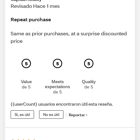
Revisado Hace 1 mes
Repeat purchase
Same as prior purchases, at a surprise discounted
price
5
5
5
Value
Meets
Quality
expectations
de 5
de 5
de 5
{{userCount} usuarios encontraron útil esta reseña.
Sí, es útil
No es útil
Reportar