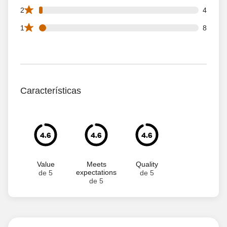
4 2 star reviews out of 181 reviews
2
4
8 1 star reviews out of 181 reviews
1
8
Características
4.6
4.6
4.6
Value
Meets
Quality
expectations
de 5
de 5
de 5