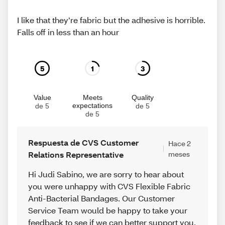
I like that they’re fabric but the adhesive is horrible.
Falls off in less than an hour
5
1
3
Value
Meets
Quality
expectations
de 5
de 5
de 5
Respuesta de CVS Customer
Hace 2
Relations Representative
meses
Hi Judi Sabino, we are sorry to hear about
you were unhappy with CVS Flexible Fabric
Anti-Bacterial Bandages. Our Customer
Service Team would be happy to take your
feedback to see if we can better support you.