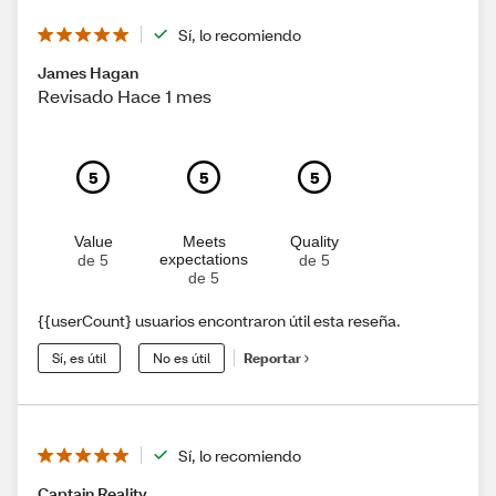
Sí, lo recomiendo
James Hagan
Revisado Hace 1 mes
5
5
5
Value
Meets
Quality
expectations
de 5
de 5
de 5
{{userCount} usuarios encontraron útil esta reseña.
Sí, es útil
No es útil
Reportar
Sí, lo recomiendo
Captain Reality