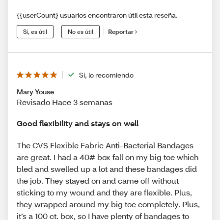
{{userCount} usuarios encontraron útil esta reseña.
Sí, es útil
No es útil
Reportar
Sí, lo recomiendo
Mary Youse
Revisado Hace 3 semanas
Good flexibility and stays on well
The CVS Flexible Fabric Anti-Bacterial Bandages
are great. I had a 40# box fall on my big toe which
bled and swelled up a lot and these bandages did
the job. They stayed on and came off without
sticking to my wound and they are flexible. Plus,
they wrapped around my big toe completely. Plus,
it’s a 100 ct. box, so I have plenty of bandages to