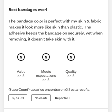
Best bandages ever!
The bandage color is perfect with my skin & fabric
makes it look more like skin than plastic. The
adhesive keeps the bandage on securely, yet when
removing, it doesn’t take skin with it.
5
5
5
Value
Meets
Quality
expectations
de 5
de 5
de 5
{{userCount} usuarios encontraron útil esta reseña.
Sí, es útil
No es útil
Reportar