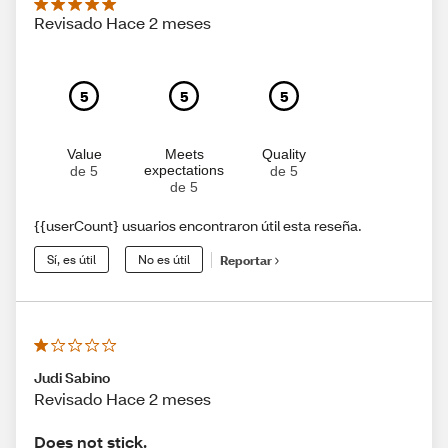
Revisado Hace 2 meses
5
5
5
Value
Meets
Quality
expectations
de 5
de 5
de 5
{{userCount} usuarios encontraron útil esta reseña.
Sí, es útil
No es útil
Reportar
Judi Sabino
Revisado Hace 2 meses
Does not stick.