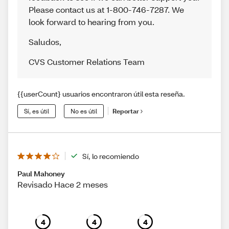
Please contact us at 1-800-746-7287. We
look forward to hearing from you.
Saludos
,
CVS Customer Relations Team
{{userCount} usuarios encontraron útil esta reseña.
Sí, es útil
No es útil
Reportar
Sí, lo recomiendo
Paul Mahoney
Revisado Hace 2 meses
4
4
4