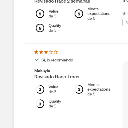
It
Revisado Hace 2 semanas
Meets
Value
5
5
{{u
expectations
de 5
de 5
S
Quality
5
de 5
Sí, lo recomiendo
Makayla
Revisado Hace 1 mes
Meets
Value
3
3
expectations
de 5
de 5
Quality
3
de 5