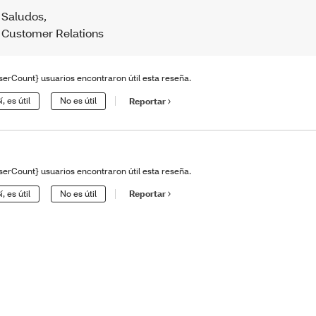
Saludos
,
Customer Relations
serCount} usuarios encontraron útil esta reseña.
í, es útil
No es útil
Reportar
serCount} usuarios encontraron útil esta reseña.
í, es útil
No es útil
Reportar