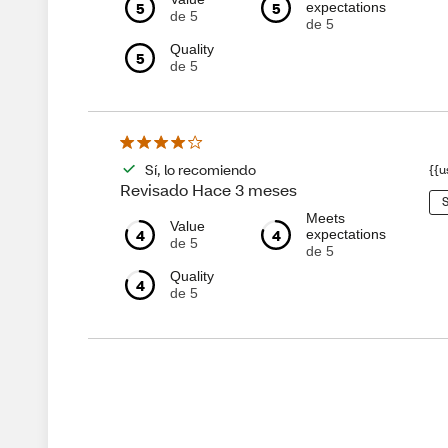
5
5
expectations
de 5
de 5
Quality
5
de 5
Sí, lo recomiendo
{{u
Revisado Hace 3 meses
S
Meets
Value
4
4
expectations
de 5
de 5
Quality
4
de 5