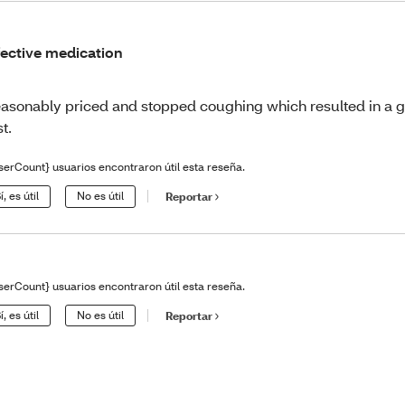
fective medication
asonably priced and stopped coughing which resulted in a g
st.
serCount} usuarios encontraron útil esta reseña.
í, es útil
No es útil
Reportar
serCount} usuarios encontraron útil esta reseña.
í, es útil
No es útil
Reportar