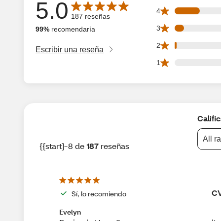
5.0
Average rating is 5.0 out of 5 stars with 187 reseñas
26 4 star reviews 
4
187 reseñas
10 3 star reviews 
3
99%
recomendaría
2 2 star reviews o
2
Escribir una reseña
0 1 star reviews o
1
Califi
All r
{{start}-8 de
187
reseñas
CV
Sí, lo recomiendo
Evelyn