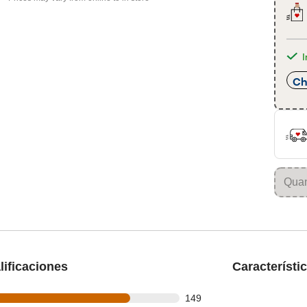
I
Ch
ificaciones
Característi
 out of 187 reviews
149