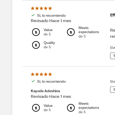
Ef
Sí, lo recomiendo
Revisado Hace 1 mes
Meets
Re
Value
5
5
expectations
de 5
re
de 5
Quality
5
de 5
{{u
S
Sí, lo recomiendo
{{u
S
Kayode Adeshina
Revisado Hace 1 mes
Meets
Value
5
5
expectations
de 5
de 5