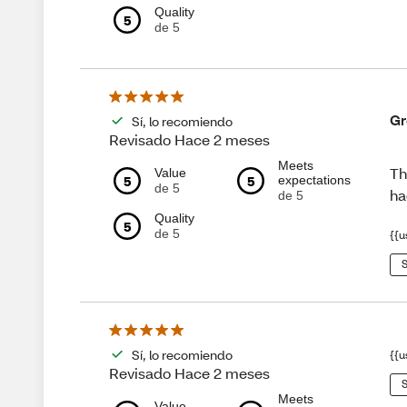
Quality
5
de 5
Gr
Sí, lo recomiendo
Revisado Hace 2 meses
Meets
Th
Value
5
5
expectations
de 5
ha
de 5
Quality
5
de 5
{{u
S
Sí, lo recomiendo
{{u
Revisado Hace 2 meses
S
Meets
Value