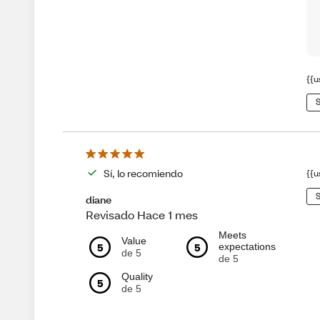
{{u
S
Sí, lo recomiendo
{{u
S
diane
Revisado Hace 1 mes
Meets
Value
5
5
expectations
de 5
de 5
Quality
5
de 5