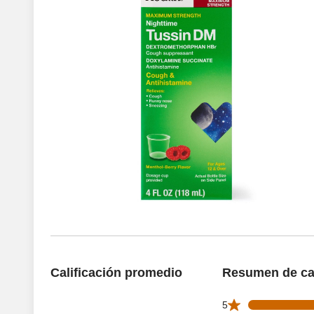
Calificación promedio
Resumen de cal
149 5 star reviews
5