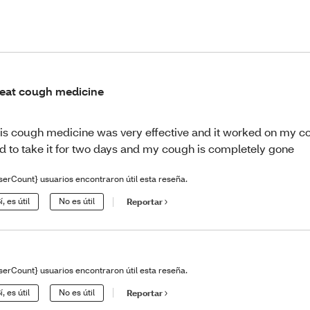
eat cough medicine
is cough medicine was very effective and it worked on my 
d to take it for two days and my cough is completely gone
serCount} usuarios encontraron útil esta reseña.
í, es útil
No es útil
Reportar
serCount} usuarios encontraron útil esta reseña.
í, es útil
No es útil
Reportar