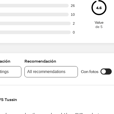
out of 187 reviews
26
4.6
out of 187 reviews
10
Value
ut of 187 reviews
2
de 5
ut of 187 reviews
0
cación
Recomendación
Con fotos
atings
All recommendations
S Tussin