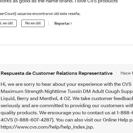
 works as good as the name brand. I love CVS products
serCount} usuarios encontraron útil esta reseña.
í, es útil
No es útil
Reportar
Respuesta de Customer Relations Representative
Hace 
Hi, we are sorry to hear about your experience with the CVS
Maximum Strength Nighttime Tussin DM Adult Cough Supp
Liquid, Berry and Menthol, 4 OZ. We take customer feedbac
seriously and are committed to providing our customers wit
quality products. We encourage you to contact us at 1-888-
4CVS (1-888-607-4287). You can also visit our Online Help 
https://www.cvs.com/help/help_index.jsp.