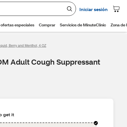
uid, Berry and Menthol, 4 OZ
 DM Adult Cough Suppressant
 get it