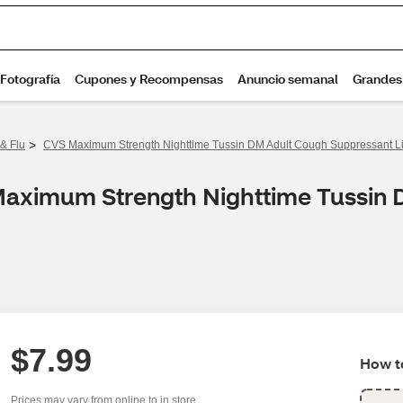
>
& Flu
CVS Maximum Strength Nighttime Tussin DM Adult Cough Suppressant Liq
 Maximum Strength Nighttime Tussin
$7.99
How to
Prices may vary from online to in store