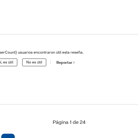
serCount} usuarios encontraron útil esta reseña.
í, es útil
No es útil
Reportar
Página 1 de 24