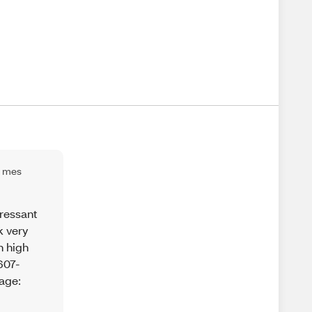
1 mes
ressant
k very
h high
607-
page: