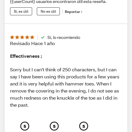
{{userCount} usuarios encontraron útil esta reseña.
Sí, es útil
No es útil
Reportar
Sí, lo recomiendo
Revisado Hace 1 año
Effectiveness ;
Sorry but I can't think of 250 characters, but I can
say I have been using this products for a few years
and it is very helpful with hammer toes. When I
remove the covering in the evening, I do not see as
much redness on the knuckle of the toe as I did in
the past.
5
5
5