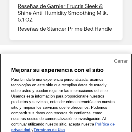
Reseñas de Garnier Fructis Sleek &
Shine Anti-Humidity Smoothing Milk,
5.1 OZ
Reseñas de Stander Prime Bed Handle
Share Feedback
Cerrar
Mejorar su experiencia con el sitio
1-800-679-9691
|
Contáctenos
|
Términos de Uso
|
Accesibilidad
|
Para brindarle una experiencia personalizada, usamos
tecnologías en este sitio que recopilan datos de usted y
Política de Privacidad
|
WA Privacy Policy
|
Mapa del sitio
|
sobre usted y pueden registrar las interacciones del sitio.
Zona de Bienestar
|
© 1999 - 2026 CVS.com
Usamos esta información para proporcionarle nuestros
productos y servicios, entender cómo interactúa con nuestro
sitio y mejorar los servicios que le ofrecemos. Podemos
compartir sus datos con terceros de confianza, como
nuestros socios de comercialización e investigación. Al
continuar utilizando nuestro sitio, acepta nuestra
Política de
privacidad
y
Términos de Uso
.