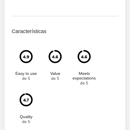
Características
4.9
4.6
4.6
Easy to use
Value
Meets
expectations
de 5
de 5
de 5
4.7
Quality
de 5