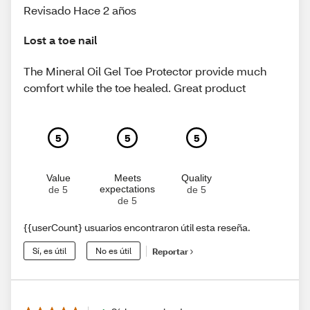
Revisado Hace 2 años
Lost a toe nail
The Mineral Oil Gel Toe Protector provide much
comfort while the toe healed. Great product
5
5
5
Value
Meets
Quality
expectations
de 5
de 5
de 5
{{userCount} usuarios encontraron útil esta reseña.
Sí, es útil
No es útil
Reportar