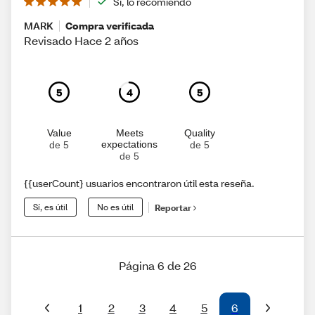
Sí, lo recomiendo
MARK
Compra verificada
Revisado Hace 2 años
5
4
5
Value
Meets
Quality
expectations
de 5
de 5
de 5
{{userCount} usuarios encontraron útil esta reseña.
Sí, es útil
No es útil
Reportar
Página 6 de 26
1
2
3
4
5
6