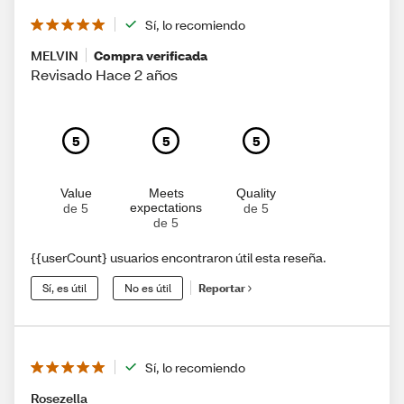
Sí, lo recomiendo
MELVIN
Compra verificada
Revisado Hace 2 años
5
5
5
Value
Meets
Quality
expectations
de 5
de 5
de 5
{{userCount} usuarios encontraron útil esta reseña.
Sí, es útil
No es útil
Reportar
Sí, lo recomiendo
Rosezella