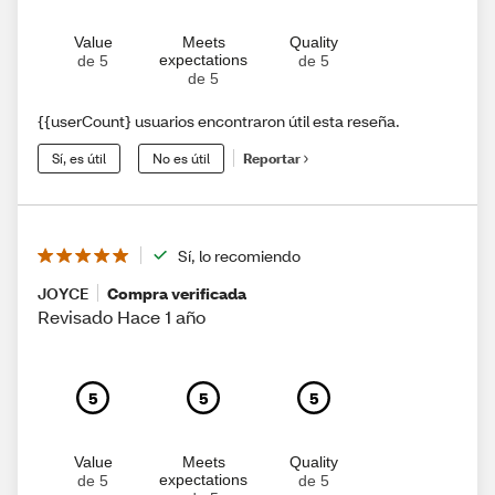
Value
Meets
Quality
expectations
de 5
de 5
de 5
{{userCount} usuarios encontraron útil esta reseña.
Sí, es útil
No es útil
Reportar
Sí, lo recomiendo
JOYCE
Compra verificada
Revisado Hace 1 año
5
5
5
Value
Meets
Quality
expectations
de 5
de 5