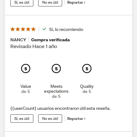
Sí, es útil
No es útil
Reportar
Sí, lo recomiendo
NANCY
Compra verificada
Revisado Hace 1 año
5
5
5
Value
Meets
Quality
expectations
de 5
de 5
de 5
{{userCount} usuarios encontraron útil esta reseña.
Sí, es útil
No es útil
Reportar