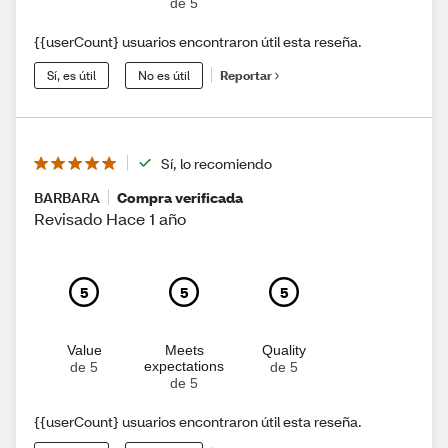
de 5
{{userCount} usuarios encontraron útil esta reseña.
Sí, es útil
No es útil
Reportar
Sí, lo recomiendo
BARBARA
Compra verificada
Revisado Hace 1 año
5
5
5
Value
Meets
Quality
expectations
de 5
de 5
de 5
{{userCount} usuarios encontraron útil esta reseña.