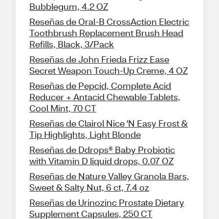
Bubblegum, 4.2 OZ
Reseñas de Oral-B CrossAction Electric
Toothbrush Replacement Brush Head
Refills, Black, 3/Pack
Reseñas de John Frieda Frizz Ease
Secret Weapon Touch-Up Creme, 4 OZ
Reseñas de Pepcid, Complete Acid
Reducer + Antacid Chewable Tablets,
Cool Mint, 70 CT
Reseñas de Clairol Nice 'N Easy Frost &
Tip Highlights, Light Blonde
Reseñas de Ddrops® Baby Probiotic
with Vitamin D liquid drops, 0.07 OZ
Reseñas de Nature Valley Granola Bars,
Sweet & Salty Nut, 6 ct, 7.4 oz
Reseñas de Urinozinc Prostate Dietary
Supplement Capsules, 250 CT