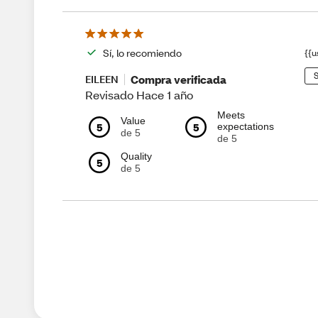
Sí, lo recomiendo
{{u
S
Compra verificada
EILEEN
Revisado Hace 1 año
Meets
Value
5
5
expectations
de 5
de 5
Quality
5
de 5