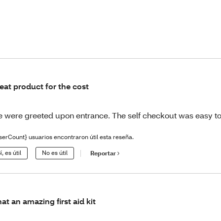
eat product for the cost
 were greeted upon entrance. The self checkout was easy to
serCount} usuarios encontraron útil esta reseña.
í, es útil
No es útil
Reportar
at an amazing first aid kit