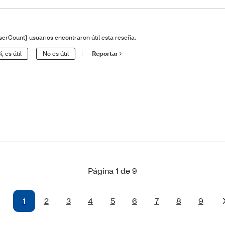
serCount} usuarios encontraron útil esta reseña.
í, es útil
No es útil
Reportar
Página 1 de 9
1
2
3
4
5
6
7
8
9