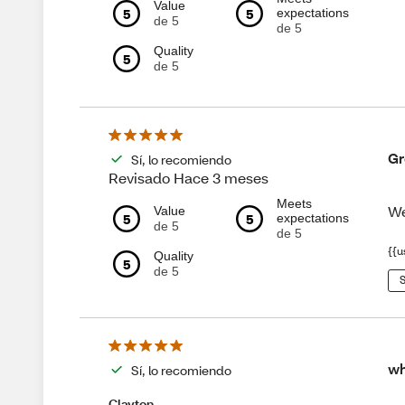
Value
5
5
expectations
de 5
de 5
Quality
5
de 5
Gr
Sí, lo recomiendo
Revisado Hace 3 meses
Meets
We
Value
5
5
expectations
de 5
de 5
{{u
Quality
5
de 5
S
wh
Sí, lo recomiendo
Clayton