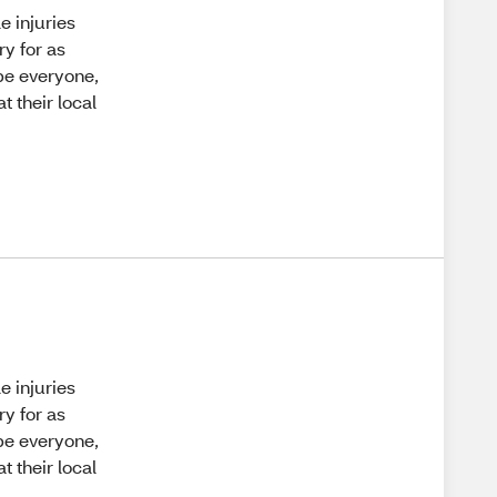
le injuries
ry for as
pe everyone,
 their local
le injuries
ry for as
pe everyone,
 their local