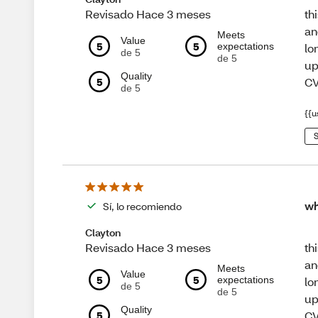
th
Revisado Hace 3 meses
an
Meets
Value
5
5
expectations
lo
de 5
de 5
up
Quality
CV
5
de 5
{{u
S
wh
Sí, lo recomiendo
Clayton
th
Revisado Hace 3 meses
an
Meets
Value
5
5
expectations
lo
de 5
de 5
up
Quality
CV
5