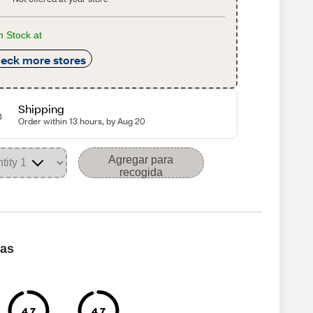
n Stock at
eck more stores
Shipping
Order within 13 hours, by Aug 20
Agregar para
recogida
cas
4.7
4.7