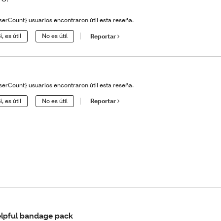
serCount} usuarios encontraron útil esta reseña.
í, es útil
No es útil
Reportar
serCount} usuarios encontraron útil esta reseña.
í, es útil
No es útil
Reportar
lpful bandage pack