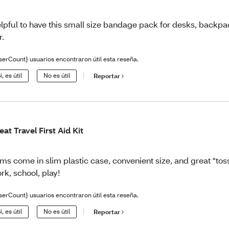
lpful to have this small size bandage pack for desks, backpac
r.
serCount} usuarios encontraron útil esta reseña.
í, es útil
No es útil
Reportar
eat Travel First Aid Kit
ems come in slim plastic case, convenient size, and great "toss
rk, school, play!
serCount} usuarios encontraron útil esta reseña.
í, es útil
No es útil
Reportar