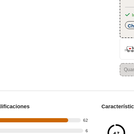
I
Ch
ificaciones
Característi
out of 70 reviews
62
t of 70 reviews
6
4.7