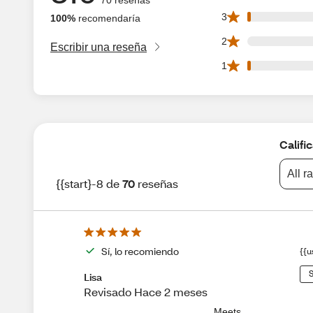
1 3 star reviews ou
3
100%
recomendaría
0 2 star reviews ou
2
Escribir una reseña
1 1 star reviews ou
1
Califi
All r
{{start}-8 de
70
reseñas
Sí, lo recomiendo
{{u
S
Lisa
Revisado Hace 2 meses
Meets