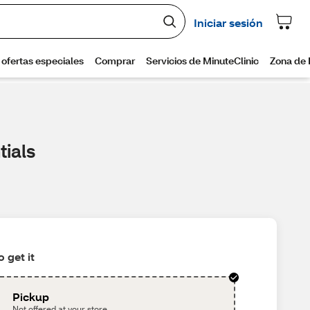
tials
 get it
Pickup
Not offered at your store