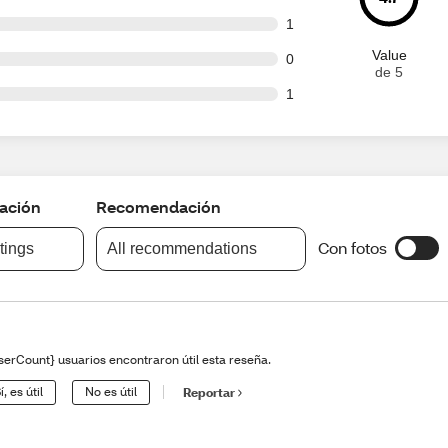
t of 70 reviews
1
Value
t of 70 reviews
0
de 5
t of 70 reviews
1
cación
Recomendación
Con fotos
atings
All recommendations
serCount} usuarios encontraron útil esta reseña.
í, es útil
No es útil
Reportar