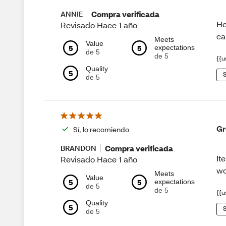
Compra verificada
ANNIE
He
Revisado Hace 1 año
ca
Meets
Value
5
5
expectations
de 5
de 5
{{u
Quality
5
S
de 5
Gr
Sí, lo recomiendo
Compra verificada
BRANDON
It
Revisado Hace 1 año
wo
Meets
Value
5
5
expectations
de 5
de 5
{{u
Quality
5
S
de 5