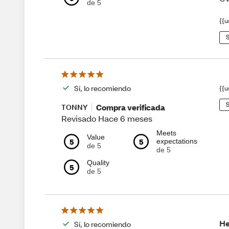
de 5
{{u
S
Sí, lo recomiendo
{{u
S
Compra verificada
TONNY
Revisado Hace 6 meses
Meets
Value
5
5
expectations
de 5
de 5
Quality
5
de 5
He
Sí, lo recomiendo