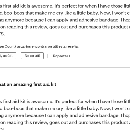
is first aid kit is awesome. It’s perfect for when I have those litt
d boo-boos that make me cry like a little baby. Now, I won’t c
ng anymore because I can apply and adhesive bandage. I ho
on reading this review, goes out and purchases this product at
S.
serCount} usuarios encontraron útil esta reseña.
í, es útil
No es útil
Reportar
at an amazing first aid kit
is first aid kit is awesome. It’s perfect for when I have those litt
d boo-boos that make me cry like a little baby. Now, I won’t c
ng anymore because I can apply and adhesive bandage. I ho
on reading this review, goes out and purchases this product at
S.