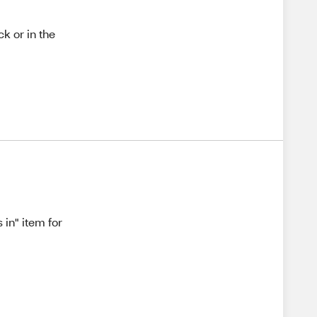
k or in the
 in" item for