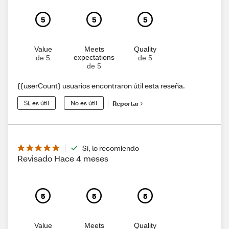
5
5
5
Value
Meets
Quality
expectations
de 5
de 5
de 5
{{userCount} usuarios encontraron útil esta reseña.
Sí, es útil
No es útil
Reportar
Sí, lo recomiendo
Revisado Hace 4 meses
5
5
5
Value
Meets
Quality