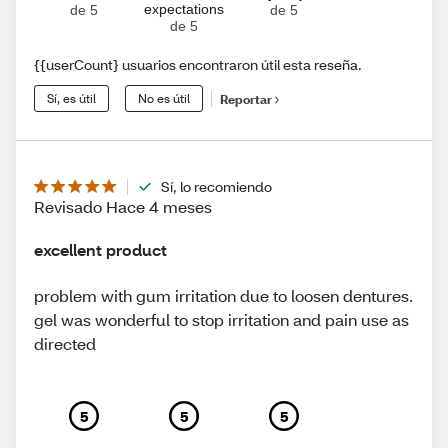
expectations
de 5
de 5
de 5
{{userCount} usuarios encontraron útil esta reseña.
Sí, es útil
No es útil
Reportar
Sí, lo recomiendo
Revisado Hace 4 meses
excellent product
problem with gum irritation due to loosen dentures.
gel was wonderful to stop irritation and pain use as
directed
5
5
5