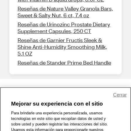
Reseñas de Nature Valley Granola Bars,
Sweet & Salty Nut, 6 ct, 7.4 oz
Reseñas de Urinozinc Prostate Dietary
Supplement Capsules, 250 CT
Reseñas de Garnier Fructis Sleek &
Shine Anti-Humidity Smoothing Milk,
5.1 OZ
Reseñas de Stander Prime Bed Handle
Share Feedback
Cerrar
Mejorar su experiencia con el sitio
1-800-679-9691
|
Contáctenos
|
Términos de Uso
|
Accesibilidad
|
Para brindarle una experiencia personalizada, usamos
tecnologías en este sitio que recopilan datos de usted y
Política de Privacidad
|
WA Privacy Policy
|
Mapa del sitio
|
sobre usted y pueden registrar las interacciones del sitio.
Zona de Bienestar
|
© 1999 - 2026 CVS.com
Usamos esta información para proporcionarle nuestros