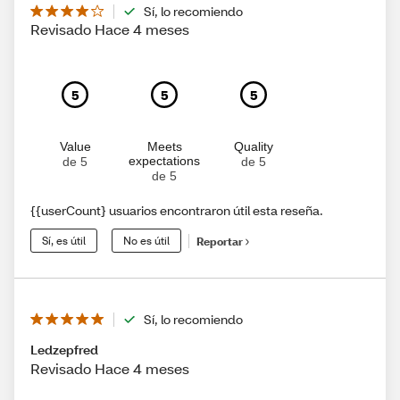
Sí, lo recomiendo
Revisado Hace 4 meses
5
5
5
Value
Meets
Quality
expectations
de 5
de 5
de 5
{{userCount} usuarios encontraron útil esta reseña.
Sí, es útil
No es útil
Reportar
Sí, lo recomiendo
Ledzepfred
Revisado Hace 4 meses