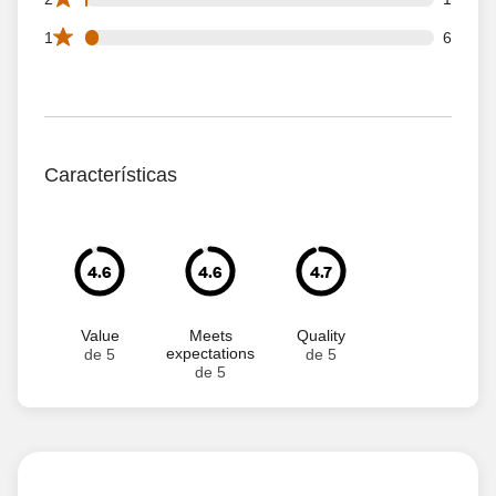
6 1 star reviews out of 157 reviews
1
6
Características
4.6
4.6
4.7
Value
Meets
Quality
expectations
de 5
de 5
de 5