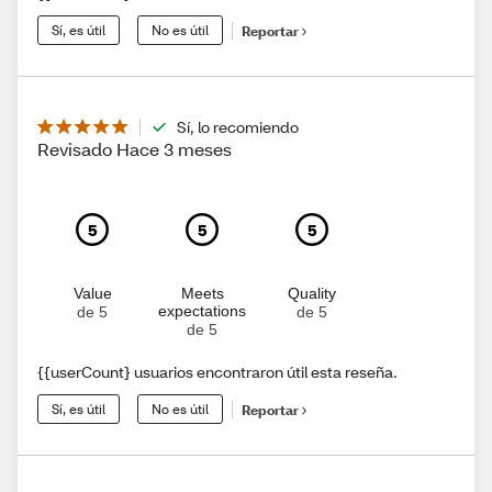
Sí, es útil
No es útil
Reportar
Sí, lo recomiendo
Revisado Hace 3 meses
5
5
5
Value
Meets
Quality
expectations
de 5
de 5
de 5
{{userCount} usuarios encontraron útil esta reseña.
Sí, es útil
No es útil
Reportar