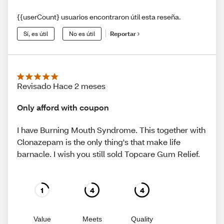
{{userCount} usuarios encontraron útil esta reseña.
Sí, es útil
No es útil
Reportar
Revisado Hace 2 meses
Only afford with coupon
I have Burning Mouth Syndrome. This together with
Clonazepam is the only thing's that make life
barnacle. I wish you still sold Topcare Gum Relief.
1
4
4
Value
Meets
Quality