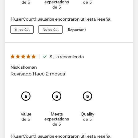
expectations
de 5
de 5
de 5
{{userCount} usuarios encontraron útil esta reseña.
Sí, es útil
No es útil
Reportar
Sí, lo recomiendo
Nick shoman
Revisado Hace 2 meses
5
5
5
Value
Meets
Quality
expectations
de 5
de 5
de 5
{{userCount} usuarios encontraron útil esta reseña.