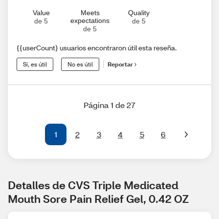
Value
Meets
Quality
expectations
de 5
de 5
de 5
{{userCount} usuarios encontraron útil esta reseña.
Sí, es útil
No es útil
Reportar
Página 1 de 27
1
2
3
4
5
6
Detalles de CVS Triple Medicated 
Mouth Sore Pain Relief Gel, 0.42 OZ