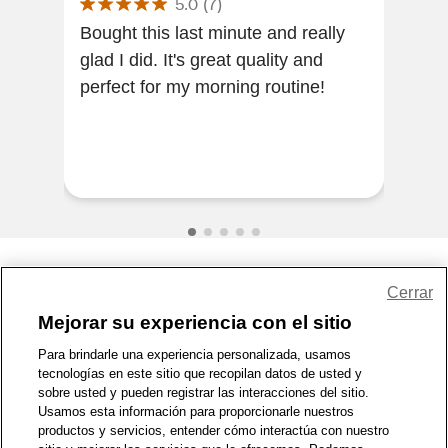
5.0
(
7
)
Gai
Bought this last minute and really
glad I did. It's great quality and
Firs
perfect for my morning routine!
Awesome! St
car
Share Feedback
Cerrar
Mejorar su experiencia con el sitio
1-800-679-9691
|
Contáctenos
|
Términos de Uso
|
Accesibilidad
|
Para brindarle una experiencia personalizada, usamos
tecnologías en este sitio que recopilan datos de usted y
Política de Privacidad
|
WA Privacy Policy
|
Mapa del sitio
|
sobre usted y pueden registrar las interacciones del sitio.
Zona de Bienestar
|
© 1999 - 2026 CVS.com
Usamos esta información para proporcionarle nuestros
productos y servicios, entender cómo interactúa con nuestro