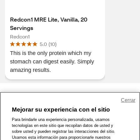
Redcon1 MRE Lite, Vanilla, 20
Servings
Redcon1
5.0
(
10
)
This is the only protein which my
stomach can digest easily. Simply
amazing results.
Share Feedback
Cerrar
Mejorar su experiencia con el sitio
1-800-679-9691
|
Contáctenos
|
Términos de Uso
|
Accesibilidad
|
Para brindarle una experiencia personalizada, usamos
tecnologías en este sitio que recopilan datos de usted y
Política de Privacidad
|
WA Privacy Policy
|
Mapa del sitio
|
sobre usted y pueden registrar las interacciones del sitio.
Zona de Bienestar
|
© 1999 - 2026 CVS.com
Usamos esta información para proporcionarle nuestros