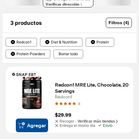
Verificar dirección
3 productos
Filtros (4)
Redcon1
Diet & Nutrition
Protein
Protein Powders
Borrar todo
Redcon1 MRE Lite, Chocolate, 20 
Servings
Redcon1
8
$29.99
Recoger -
Verificar más tiendas
Agregar
Entrega el mismo día
Envío