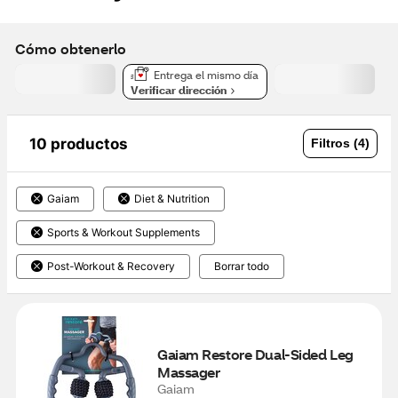
Cómo obtenerlo
Entrega el mismo día
Verificar dirección
10 productos
Filtros (4)
Gaiam
Diet & Nutrition
Sports & Workout Supplements
Post-Workout & Recovery
Borrar todo
Gaiam Restore Dual-Sided Leg 
Massager
Gaiam