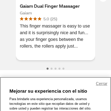
Gaiam Dual Finger Massager
Gai
Mas
Gaiam
5.0
(
25
)
Gai
This finger massager is easy to use
and it is surprisingly nice and fun...
Thi
as your finger goes between the
stre
rollers, the rollers apply just...
tigh
hig
Share Feedback
Cerrar
Mejorar su experiencia con el sitio
1-800-679-9691
|
Contáctenos
|
Términos de Uso
|
Accesibilidad
|
Para brindarle una experiencia personalizada, usamos
tecnologías en este sitio que recopilan datos de usted y
Política de Privacidad
|
WA Privacy Policy
|
Mapa del sitio
|
sobre usted y pueden registrar las interacciones del sitio.
Zona de Bienestar
|
© 1999 - 2026 CVS.com