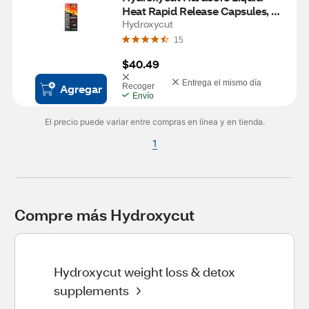
Heat Rapid Release Capsules, 60 
CT
Hydroxycut
15
$40.49
Entrega el mismo día
Agregar
Recoger
Envío
El precio puede variar entre compras en línea y en tienda.
1
Compre más Hydroxycut
Hydroxycut weight loss & detox
supplements