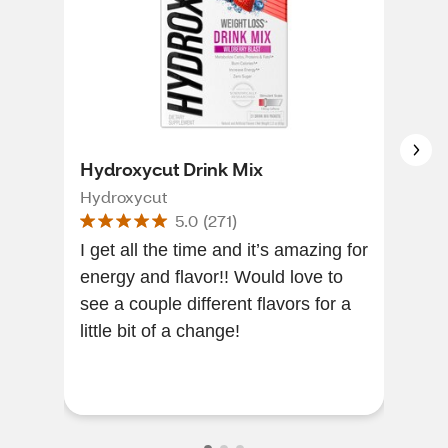
Hydroxycut Drink Mix
Hyd
Rel
Hydroxycut
5.0
(
271
)
Hyd
I get all the time and it’s amazing for
energy and flavor!! Would love to
I wa
see a couple different flavors for a
exc
little bit of a change!
I am
pro
to i