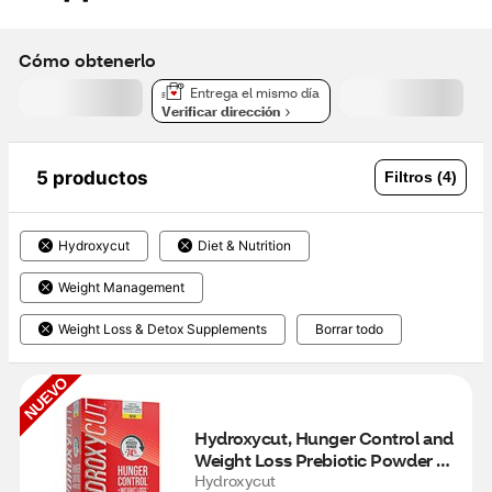
Cómo obtenerlo
Entrega el mismo día
Verificar dirección
5 productos
Filtros (4)
Hydroxycut
Diet & Nutrition
Weight Management
Weight Loss & Detox Supplements
Borrar todo
NUEVO
Hydroxycut, Hunger Control and 
Weight Loss Prebiotic Powder 
Drink Sticks, Tropical Peach, 14 
Hydroxycut