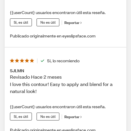
{{userCount} usuarios encontraron útil esta reseña.
Sí, es útil
No es útil
Reportar
Publicado originalmente en eyeslipsface.com
Sí, lo recomiendo
SJLMN
Revisado Hace 2 meses
I love this contour! Easy to apply and blend for a
natural look!
{{userCount} usuarios encontraron útil esta reseña.
Sí, es útil
No es útil
Reportar
Publicado originalmente en eyeslipsface.com