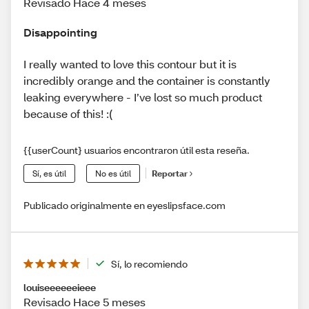
Revisado Hace 4 meses
Disappointing
I really wanted to love this contour but it is
incredibly orange and the container is constantly
leaking everywhere - I’ve lost so much product
because of this! :(
{{userCount} usuarios encontraron útil esta reseña.
Sí, es útil
No es útil
Reportar
Publicado originalmente en eyeslipsface.com
Sí, lo recomiendo
louiseeeeeeieee
Revisado Hace 5 meses