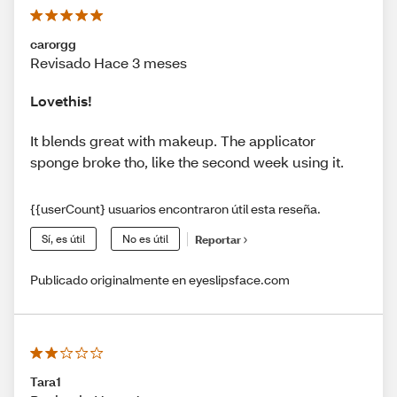
carorgg
Revisado Hace 3 meses
Lovethis!
It blends great with makeup. The applicator
sponge broke tho, like the second week using it.
{{userCount} usuarios encontraron útil esta reseña.
Sí, es útil
No es útil
Reportar
Publicado originalmente en eyeslipsface.com
Tara1