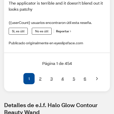
The applicator is terrible and it doesn’t blend out it
looks patchy
{{userCount} usuarios encontraron útil esta reseña.
Sí, es útil
No es útil
Reportar
Publicado originalmente en eyeslipsface.com
Página 1 de 454
1
2
3
4
5
6
Detalles de e.l.f. Halo Glow Contour 
Beauty Wand