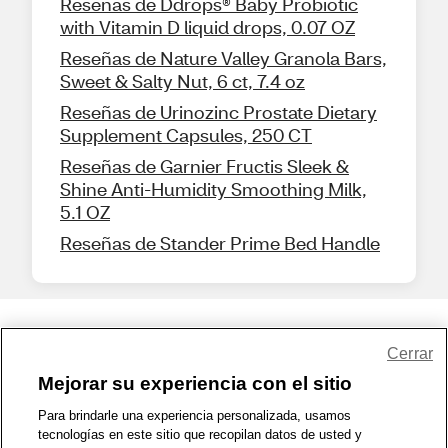
Reseñas de Ddrops® Baby Probiotic
with Vitamin D liquid drops, 0.07 OZ
Reseñas de Nature Valley Granola Bars,
Sweet & Salty Nut, 6 ct, 7.4 oz
Reseñas de Urinozinc Prostate Dietary
Supplement Capsules, 250 CT
Reseñas de Garnier Fructis Sleek &
Shine Anti-Humidity Smoothing Milk,
5.1 OZ
Reseñas de Stander Prime Bed Handle
Share Feedback
Cerrar
Mejorar su experiencia con el sitio
1-800-679-9691
|
Contáctenos
|
Términos de Uso
|
Accesibilidad
|
Para brindarle una experiencia personalizada, usamos
tecnologías en este sitio que recopilan datos de usted y
Política de Privacidad
|
WA Privacy Policy
|
Mapa del sitio
|