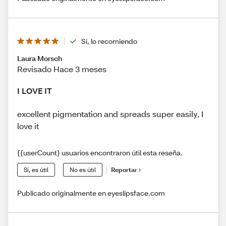
Sí, lo recomiendo
Laura Morsch
Revisado Hace 3 meses
I LOVE IT
excellent pigmentation and spreads super easily, I
love it
{{userCount} usuarios encontraron útil esta reseña.
Sí, es útil
No es útil
Reportar
Publicado originalmente en eyeslipsface.com