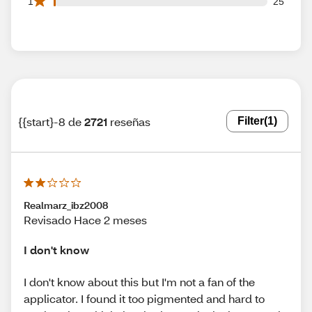
25 1 star reviews out of 2721 reviews
1
25
{{start}-8 de
2721
reseñas
Filter
(1)
Realmarz_ibz2008
Revisado Hace 2 meses
I don't know
I don't know about this but I'm not a fan of the
applicator. I found it too pigmented and hard to